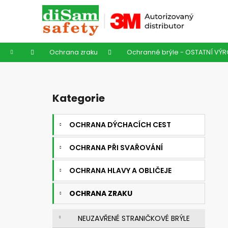
K
Přejít
na
o
obsah
Zpět
Zpět
š
do
do
í
Domů
Ochrana zraku
Ochranné brýle - OSTATNÍ VÝ
k
obchodu
obchodu
P
o
Kategorie
Přeskočit
s
kategorie
t
OCHRANA DÝCHACÍCH CEST
r
a
OCHRANA PŘI SVAŘOVÁNÍ
n
n
OCHRANA HLAVY A OBLIČEJE
í
OCHRANA ZRAKU
p
a
NEUZAVŘENÉ STRANIČKOVÉ BRÝLE
n