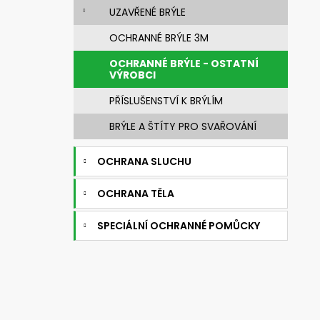
NEHOŘLAVÁ BLŮZA JAKUB
e
UZAVŘENÉ BRÝLE
1 450 Kč
l
OCHRANNÉ BRÝLE 3M
OCHRANNÉ BRÝLE - OSTATNÍ
VÝROBCI
PŘÍSLUŠENSTVÍ K BRÝLÍM
BRÝLE A ŠTÍTY PRO SVAŘOVÁNÍ
OCHRANA SLUCHU
OCHRANA TĚLA
SPECIÁLNÍ OCHRANNÉ POMŮCKY