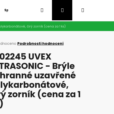
Hledat
Přihlášení
Nákupní
Speciální nabídka
GDPR
karbonátové, čirý zorník (cena za 1 ks)
košík
rné
odnoceno
Podrobnosti hodnocení
cení
02245 UVEX
ktu
TRASONIC - Brýle
hranné uzavřené
ček.
lykarbonátové,
rý zorník (cena za 1
)
Následující