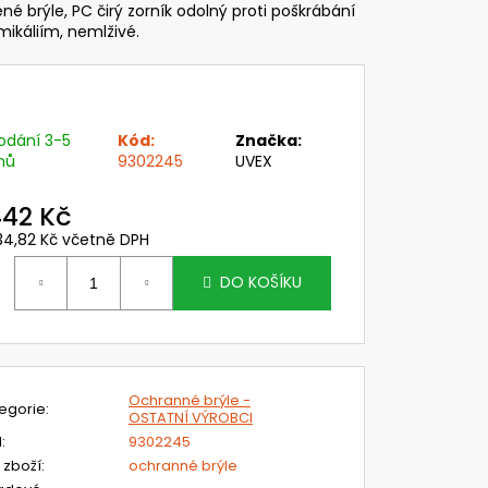
C LESNICKÝ A
né brýle, PC čirý zorník odolný proti poškrábání
T 3M PRO OCHRANU
ikáliím, nemlživé.
CHU S DRÁTĚNÝM
ANNÝMI SLUCHÁTKY
,84 Kč
odání 3-5
Kód:
Značka:
nů
9302245
UVEX
442 Kč
34,82 Kč včetně DPH
ěrná
ena:
DO KOŠÍKU
Ochranné brýle -
egorie
:
OSTATNÍ VÝROBCI
N
:
9302245
 zboží
:
ochranné brýle