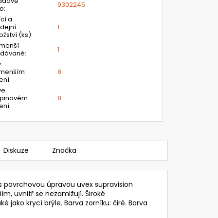
adové
9302245
lo
:
ící a
dejní
1
žství (ks)
:
jmenší
1
odávané
:
v
jmenším
8
ení
:
ve
upinovém
8
ení
:
Diskuze
Značka
s povrchovou úpravou uvex supravision
m, uvnitř se nezamlžují. Široké
ako krycí brýle. Barva zorníku: čiré. Barva