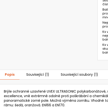
Skl
čís
Bal
pro
mno
Ne
pr
Ks 
ne
bal
Ks 
sk
bal
Popis
Související (1)
Související soubory (1)
Brýle ochranné uzavřené UVEX ULTRASONIC polykarbonátové, 
excellence, vně extrémně odolné proti poškrábání a chemikálií
panoramatické zorné pole. Možná výměna zorníku. Vhodné také j
rámu: šedá, oranžová. EN166 a EN170.