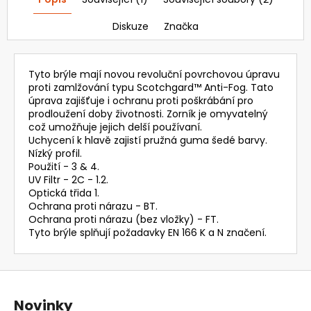
995,64
Kč
Diskuze
Značka
Tyto brýle mají novou revoluční povrchovou úpravu
proti zamlžování typu Scotchgard™ Anti-Fog. Tato
úprava zajišťuje i ochranu proti poškrábání pro
prodloužení doby životnosti. Zorník je omyvatelný
což umožňuje jejich delší používaní.
Uchycení k hlavě zajistí pružná guma šedé barvy.
Nízký profil.
Použití - 3 & 4.
UV Filtr - 2C - 1.2.
Optická třida 1.
Ochrana proti nárazu - BT.
Ochrana proti nárazu (bez vložky) - FT.
Tyto brýle splňují požadavky EN 166 K a N značení.
Z
á
Novinky