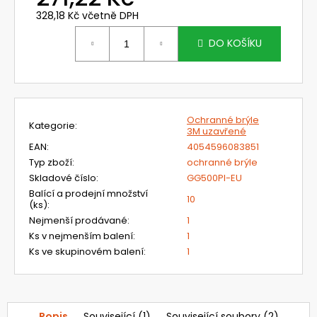
č
u
328,18 Kč včetně DPH
Měrná
j
cena:
DO KOŠÍKU
e
m
e
Ochranné brýle
TR-
Kategorie
:
3M uzavřené
819E
JISKROVĚ
EAN
:
4054596083851
BEZPEČNÁ
Typ zboží
:
ochranné brýle
FILTRAČNÍ
Skladové číslo
:
GG500PI-EU
JEDNOTKA
3M
Balící a prodejní množství
10
VERSAFLO
(ks)
:
-
Nejmenší prodávané
:
1
STARTOVACÍ
Ks v nejmenším balení
:
1
SADA
Ks ve skupinovém balení
:
1
41
577,25
Kč
Původně:
65
Popis
Související (1)
Související soubory (2)