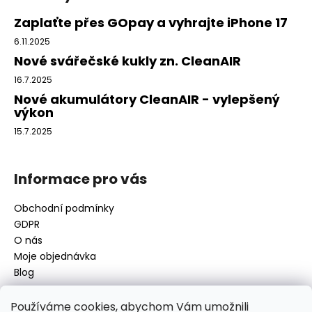
p
a
Zaplaťte přes GOpay a vyhrajte iPhone 17
t
6.11.2025
í
Nové svářečské kukly zn. CleanAIR
16.7.2025
Nové akumulátory CleanAIR - vylepšený
výkon
15.7.2025
Informace pro vás
Obchodní podmínky
GDPR
O nás
Moje objednávka
Blog
Používáme cookies, abychom Vám umožnili