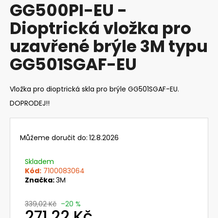
GG500PI-EU -
produktu
a
je
Dioptrická vložka pro
j
0,0
z
í
uzavřené brýle 3M typu
5
t
hvězdiček.
GG501SGAF-EU
?
Vložka pro dioptrická skla pro brýle GG501SGAF-EU.
DOPRODEJ!!
HLEDAT
Můžeme doručit do:
12.8.2026
D
Skladem
o
Kód:
7100083064
p
Značka:
3M
o
r
339,02 Kč
–20 %
u
271,22 Kč