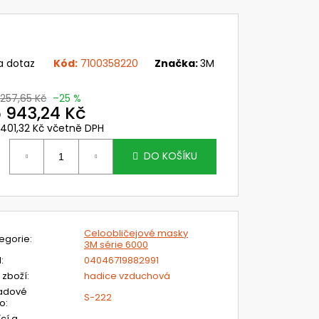
VI WIND - DELTA PLUS
č
a dotaz
Kód:
7100358220
Značka:
3M
 257,65 Kč
–25 %
 943,24 Kč
 401,32 Kč včetně DPH
ěrná
ena:
DO KOŠÍKU
Celoobličejové masky
egorie
:
3M série 6000
N
:
04046719882991
 zboží
:
hadice vzduchová
adové
S-222
lo
:
ící a