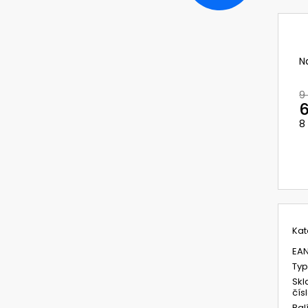
TR-342 NOVÝ KIT NABÍJEČE PRO BATERII
PŘILBA DIAMOND 
3M VERSAFLO S PODSTAVCEM A
370 Kč
ADAPTÉREM S KABELY
Původně:
489 K
5 783,81 Kč
Původně:
7 711,74 Kč
N
9
6
8
M
c
Kat
EA
Typ
Skl
čís
Bal