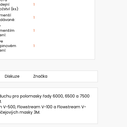
dejní
1
žství (ks)
:
jmenší
1
odávané
:
v
jmenším
1
ení
:
ve
upinovém
1
ení
:
Diskuze
Značka
duchu pro polomasky řady 6000, 6500 a 7500
.
eam V-500, Flowstream V-100 a Flowstream V-
ičejových masky 3M.