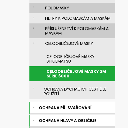
n
720392.51 UNIMASK - LEHKÝ
UNIVERZÁLNÍ OBLIČEJOVÝ ŠTÍT S
e
POLOMASKY
TEXTILNÍM OBLIČEJOVÝM
l
TĚSNĚNÍM,VÁLCOVÝM ZORNÍKEM A S
FILTRY K POLOMASKÁM A MASKÁM
PĚTIBODOVÝM UPÍNACÍM SYSTÉMEM
3 521,28 Kč
PŘÍSLUŠENSTVÍ K POLOMASKÁM A
Původně:
4 192 Kč
MASKÁM
CELOOBLIČEJOVÉ MASKY
CELOOBLIČEJOVÉ MASKY
SHIGEMATSU
CELOOBLIČEJOVÉ MASKY 3M
SÉRIE 6000
OCHRANA DÝCHACÍCH CEST DLE
POUŽITÍ
OCHRANA PŘI SVAŘOVÁNÍ
OCHRANA HLAVY A OBLIČEJE