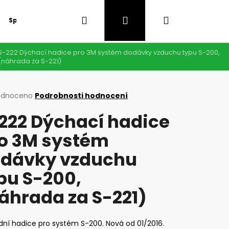
Hledat
Přihlášení
Nákupní
Speciální nabídka
GDPR
S-222 Dýchací hadice pro 3M systém dodávky vzduchu typu S-200,
košík
(náhrada za S-221)
rné
odnoceno
Podrobnosti hodnocení
cení
222 Dýchací hadice
ktu
o 3M systém
dávky vzduchu
ček.
pu S-200,
áhrada za S-221)
Následující
ní hadice pro systém S-200. Nová od 01/2016.