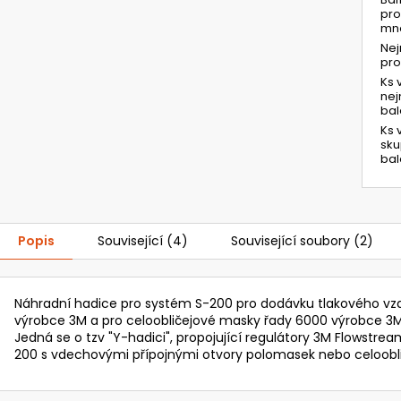
pro
mno
Ne
pr
Ks 
ne
bal
Ks 
sk
bal
Popis
Související (4)
Související soubory (2)
Náhradní hadice pro systém S-200 pro dodávku tlakového vz
výrobce 3M a pro celoobličejové masky řady 6000 výrobce 3M
Jedná se o tzv "Y-hadici", propojující regulátory 3M Flowstr
200 s vdechovými přípojnými otvory polomasek nebo celoobl