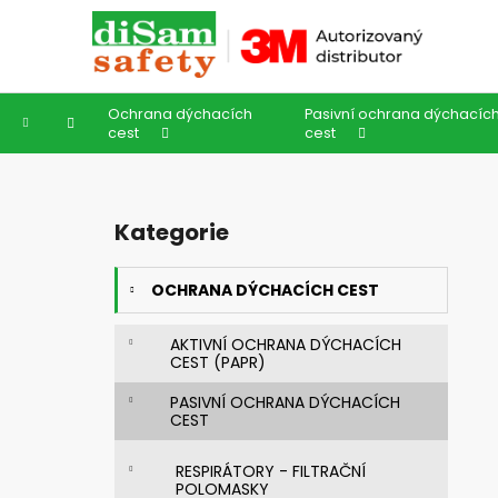
K
Přejít
na
o
obsah
Zpět
Zpět
š
do
do
í
Ochrana dýchacích
Pasivní ochrana dýchacíc
k
obchodu
obchodu
Domů
cest
cest
P
o
Kategorie
Přeskočit
s
kategorie
t
OCHRANA DÝCHACÍCH CEST
r
a
AKTIVNÍ OCHRANA DÝCHACÍCH
n
CEST (PAPR)
n
PASIVNÍ OCHRANA DÝCHACÍCH
í
CEST
p
a
RESPIRÁTORY - FILTRAČNÍ
POLOMASKY