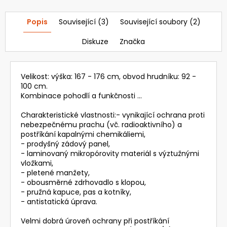
Kč
Popis
Související (3)
Související soubory (2)
Diskuze
Značka
Velikost: výška: 167 - 176 cm, obvod hrudníku: 92 -
100 cm.
Kombinace pohodlí a funkčnosti ...
Charakteristické vlastnosti:- vynikající ochrana proti
nebezpečnému prachu (vč. radioaktivního) a
postříkání kapalnými chemikáliemi,
- prodyšný zádový panel,
- laminovaný mikropórovity materiál s výztužnými
vložkami,
- pletené manžety,
- obousměrné zdrhovadlo s klopou,
- pružná kapuce, pas a kotníky,
- antistatická úprava.
Velmi dobrá úroveň ochrany při postříkání