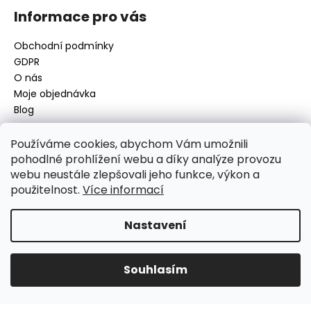
Informace pro vás
Obchodní podmínky
GDPR
O nás
Moje objednávka
Blog
Používáme cookies, abychom Vám umožnili
pohodlné prohlížení webu a díky analýze provozu
Kontakt
webu neustále zlepšovali jeho funkce, výkon a
použitelnost.
Více informací
disamsafety
@
disamsafety.cz
596 624 947
773 253 401
Nastavení
Sledujte nás na Facebooku
Souhlasím
Vytvořil Shoptet
Copyright 2026
DISAMSAFETY
. Všechna práva vyhrazena.