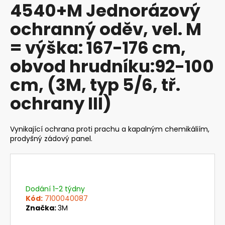
4540+M Jednorázový
produktu
a
je
ochranný oděv, vel. M
j
0,0
z
í
= výška: 167-176 cm,
5
t
hvězdiček.
obvod hrudníku:92-100
?
cm, (3M, typ 5/6, tř.
ochrany III)
HLEDAT
Vynikající ochrana proti prachu a kapalným chemikáliím,
prodyšný zádový panel.
D
o
p
Dodání 1-2 týdny
o
Kód:
7100040087
r
Značka:
3M
u