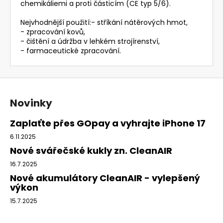
chemikáliemi a proti částicím (CE typ 5/6).
Nejvhodnější použití:- stříkání nátěrových hmot,
- zpracování kovů,
- čištění a údržba v lehkém strojírenství,
- farmaceutické zpracování.
Z
á
Novinky
p
a
Zaplaťte přes GOpay a vyhrajte iPhone 17
t
6.11.2025
í
Nové svářečské kukly zn. CleanAIR
16.7.2025
Nové akumulátory CleanAIR - vylepšený
výkon
15.7.2025