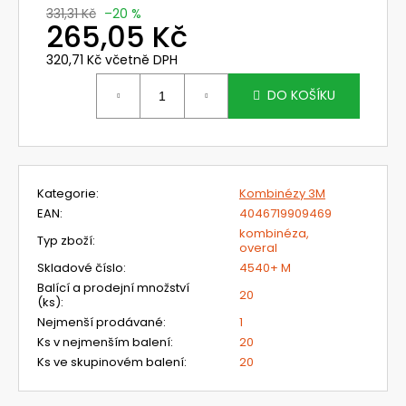
č
331,31 Kč
–20 %
u
265,05 Kč
j
e
320,71 Kč včetně DPH
Měrná
m
cena:
DO KOŠÍKU
e
TR-
381+
OCHRANNÝ
Kategorie
:
Kombinézy 3M
KRYT
EAN
:
4046719909469
PRO
FILTRAČNÍ
kombinéza,
Typ zboží
:
JEDNOTKY
overal
3M
Skladové číslo
:
4540+ M
VERSAFLO
Balící a prodejní množství
SÉRIE
20
(ks)
:
TR-
Nejmenší prodávané
:
1
300
Ks v nejmenším balení
:
20
628,30
Ks ve skupinovém balení
:
20
Kč
Původně:
785,38