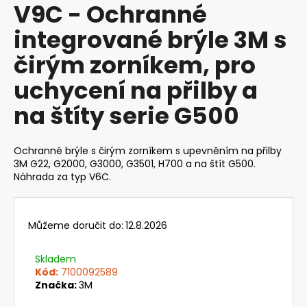
V9C - Ochranné
produktu
a
je
integrované brýle 3M s
j
0,0
z
í
čirým zorníkem, pro
5
t
hvězdiček.
uchycení na přilby a
?
na štíty serie G500
Ochranné brýle s čirým zorníkem s upevněním na přilby
HLEDAT
3M G22, G2000, G3000, G3501, H700 a na štít G500.
Náhrada za typ V6C.
D
Můžeme doručit do:
12.8.2026
o
p
Skladem
o
Kód:
7100092589
r
Značka:
3M
u