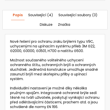
20
385,37
Kč
Popis
Související (4)
Související soubory (3)
Diskuze
Značka
Nové řešení pro ochranu zraku brýlemi typu V9C,
uchycenými na upínacím systému přileb 3M G22,
G2000, G3000, G3501, H700 a naštítu G500.
Možnost současného volitelného uchycení
ochranného štítu, ochranných brýlí a ochranných
sluchátek. Jedinečná konstrukce umožňuje snadné
zasunutí brýlí mezi skořepinu přilby a upínací
systém.
Individuální nastavení je možné díky několika
pružným spojům. Integrované ochranné brýle sedí
těsně na tváři uživatele, poskytují vynikající ochranu
před odlétávajícími částicemi, prachem atd. a jsou
schválené dle normy EN 166.