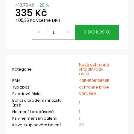
č
418,75 Kč
–20 %
u
335 Kč
j
e
405,35 Kč včetně DPH
Měrná
m
cena:
DO KOŠÍKU
e
631830
SVÁŘEČSKÁ
KUKLA
Nové ochranné
3M
Kategorie
:
štíty 3M řady
SPEEDGLAS
G500
G5-
EAN
:
4054596158665
03
PRO
Typ zboží
:
ochranné brýle
S
Skladové číslo
:
V9C, čiré
FILTREM
Balící a prodejní množství
G5-
1
(ks)
:
01/03VC
Nejmenší prodávané
:
1
14
Ks v nejmenším balení
:
1
269,76
Ks ve skupinovém balení
:
20
Kč
Původně: