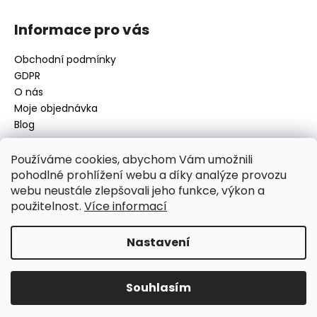
Informace pro vás
Obchodní podmínky
GDPR
O nás
Moje objednávka
Blog
Používáme cookies, abychom Vám umožnili
pohodlné prohlížení webu a díky analýze provozu
Kontakt
webu neustále zlepšovali jeho funkce, výkon a
použitelnost.
Více informací
disamsafety
@
disamsafety.cz
596 624 947
773 253 401
Nastavení
Sledujte nás na Facebooku
Souhlasím
Vytvořil Shoptet