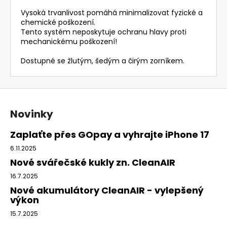
Vysoká trvanlivost pomáhá minimalizovat fyzické a
chemické poškození.
Tento systém neposkytuje ochranu hlavy proti
mechanickému poškození!
Dostupné se žlutým, šedým a čirým zorníkem.
Z
á
Novinky
p
a
Zaplaťte přes GOpay a vyhrajte iPhone 17
t
6.11.2025
í
Nové svářečské kukly zn. CleanAIR
16.7.2025
Nové akumulátory CleanAIR - vylepšený
výkon
15.7.2025