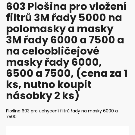
603 Plošina pro vložení
produktu
a
je
filtrů 3M řady 5000 na
j
0,0
z
í
polomasky a masky
5
t
hvězdiček.
3M řady 6000 a 7500 a
?
na celoobličejové
masky řady 6000,
6500 a 7500, (cena za 1
HLEDAT
ks, nutno koupit
násobky 2 ks)
D
o
p
Plošina 603 pro uchycení filtrů řady na masky 6000 a
o
7500.
r
u