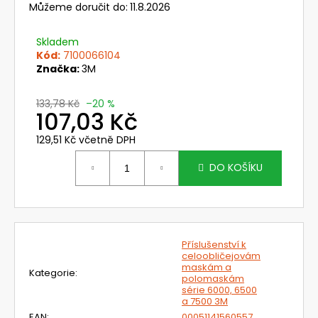
č
Můžeme doručit do:
11.8.2026
u
j
Skladem
e
Kód:
7100066104
m
Značka:
3M
e
133,78 Kč
–20 %
107,03 Kč
720392.51
UNIMASK
129,51 Kč včetně DPH
-
Měrná
LEHKÝ
cena:
DO KOŠÍKU
UNIVERZÁLNÍ
OBLIČEJOVÝ
ŠTÍT
S
TEXTILNÍM
OBLIČEJOVÝM
TĚSNĚNÍM,VÁLCOVÝM
Příslušenství k
ZORNÍKEM
celoobličejovám
A
maskám a
Kategorie
:
S
polomaskám
PĚTIBODOVÝM
série 6000, 6500
a 7500 3M
UPÍNACÍM
SYSTÉMEM
EAN
:
00051141560557