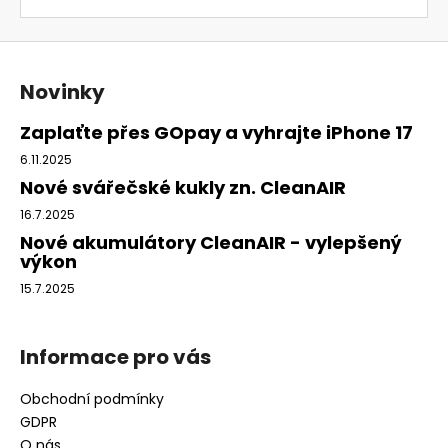
Z
á
Novinky
p
a
Zaplaťte přes GOpay a vyhrajte iPhone 17
t
6.11.2025
í
Nové svářečské kukly zn. CleanAIR
16.7.2025
Nové akumulátory CleanAIR - vylepšený
výkon
15.7.2025
Informace pro vás
Obchodní podmínky
GDPR
O nás