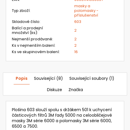
masky a
3
Typ zboží
:
polomasky -
521,28
příslušenství
Kč
Původně:
Skladové číslo
:
603
4
Balící a prodejní
2
192
množství (ks)
:
Kč
Nejmenší prodávané
:
2
Ks v nejmenším balení
:
2
Ks ve skupinovém balení
:
16
Popis
Související (8)
Související soubory (1)
Diskuze
Značka
Plošina 603 slouží spolu s držákem 501 k uchycení
částicových filtrů 3M řady 5000 na celoobličejové
masky 3M série 6000 a polomasky 3M série 6000,
6500 a 7500.