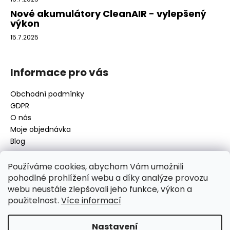
Nové akumulátory CleanAIR - vylepšený
výkon
15.7.2025
Informace pro vás
Obchodní podmínky
GDPR
O nás
Moje objednávka
Blog
Používáme cookies, abychom Vám umožnili
pohodlné prohlížení webu a díky analýze provozu
Kontakt
webu neustále zlepšovali jeho funkce, výkon a
použitelnost.
Více informací
disamsafety
@
disamsafety.cz
596 624 947
773 253 401
Nastavení