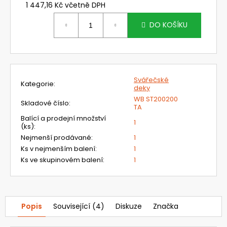
č
1 447,16 Kč včetně DPH
u
Měrná
j
cena:
DO KOŠÍKU
e
m
e
Svářečské
Kategorie
:
NEHOŘLAVÉ
deky
KALHOTY
WB ST200200
Skladové číslo
:
LACL
TA
JAKUB
Balící a prodejní množství
1
1
(ks)
:
420
Nejmenší prodávané
:
1
Kč
Ks v nejmenším balení
:
1
Ks ve skupinovém balení
:
1
Popis
Související (4)
Diskuze
Značka