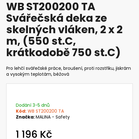
WB ST200200 TA
produktu
a
je
Svářečská deka ze
j
0,0
z
í
skelných vláken, 2 x 2
5
t
hvězdiček.
m, (550 st.C,
?
krátkodobě 750 st.C)
Pro lehčí svářečské práce, broušení, proti rozstřiku, jiskrám
HLEDAT
a vysokým teplotám, béžová
D
o
Dodání 3-5 dnů
Kód:
WB ST200200 TA
p
Značka:
MALINA - Safety
o
r
1 196 Kč
u