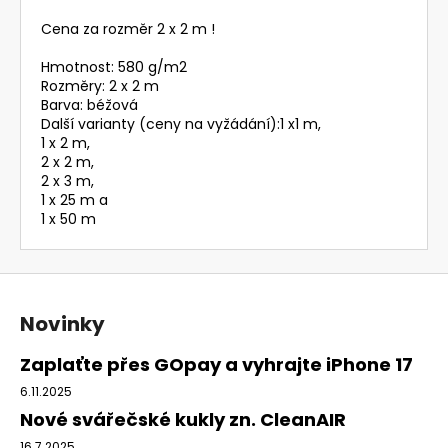
Cena za rozměr 2 x 2 m !
Hmotnost: 580 g/m2
Rozměry: 2 x 2 m
Barva: béžová
Další varianty (ceny na vyžádání):1 x1 m,
1 x 2 m,
2 x 2 m,
2 x 3 m,
1 x 25 m a
1 x 50 m
Z
á
Novinky
p
a
Zaplaťte přes GOpay a vyhrajte iPhone 17
t
6.11.2025
í
Nové svářečské kukly zn. CleanAIR
16.7.2025