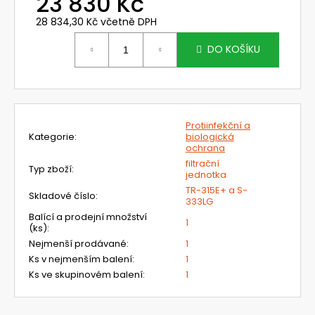
23 830 Kč
č
u
28 834,30 Kč včetně DPH
j
Měrná
e
cena:
DO KOŠÍKU
m
e
NEHOŘLAVÉ
Protiinfekční a
KALHOTY
Kategorie
:
biologická
JAKUB
ochrana
1
filtrační
Typ zboží
:
190
jednotka
Kč
TR-315E+ a S-
Skladové číslo
:
333LG
Balící a prodejní množství
1
(ks)
:
Nejmenší prodávané
:
1
Ks v nejmenším balení
:
1
Ks ve skupinovém balení
:
1