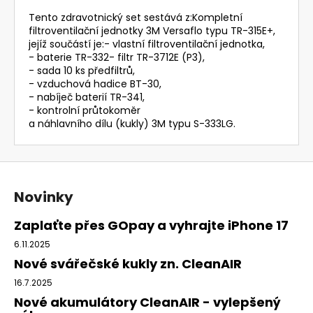
Tento zdravotnický set sestává z:Kompletní
filtroventilační jednotky 3M Versaflo typu TR-315E+,
jejíž součástí je:- vlastní filtroventilační jednotka,
- baterie TR-332- filtr TR-3712E (P3),
- sada 10 ks předfiltrů,
- vzduchová hadice BT-30,
- nabíječ baterií TR-341,
- kontrolní průtokoměr
a náhlavního dílu (kukly) 3M typu S-333LG.
Z
á
Novinky
p
a
Zaplaťte přes GOpay a vyhrajte iPhone 17
t
6.11.2025
í
Nové svářečské kukly zn. CleanAIR
16.7.2025
Nové akumulátory CleanAIR - vylepšený