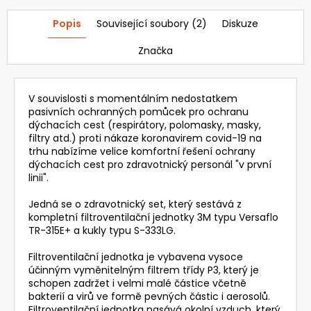
Popis
Související soubory (2)
Diskuze
Značka
V souvislosti s momentálním nedostatkem
pasivních ochranných pomůcek pro ochranu
dýchacích cest (respirátory, polomasky, masky,
filtry atd.) proti nákaze koronavirem covid-19 na
trhu nabízíme velice komfortní řešení ochrany
dýchacích cest pro zdravotnický personál "v první
linii".
Jedná se o zdravotnický set, který sestává z
kompletní filtroventilační jednotky 3M typu Versaflo
TR-315E+ a kukly typu S-333LG.
Filtroventilační jednotka je vybavena vysoce
účinným vyměnitelným filtrem třídy P3, který je
schopen zadržet i velmi malé částice včetně
bakterií a virů ve formě pevných částic i aerosolů.
Filtroventilační jednotka nasává okolní vzduch, který