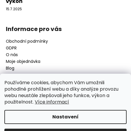
výkon
15.7.2025
Informace pro vás
Obchodní podmínky
GDPR
O nás
Moje objednávka
Blog
Používáme cookies, abychom Vám umožnili
pohodlné prohlížení webu a díky analýze provozu
Kontakt
webu neustále zlepšovali jeho funkce, výkon a
použitelnost.
Více informací
disamsafety
@
disamsafety.cz
596 624 947
773 253 401
Nastavení
Sledujte nás na Facebooku