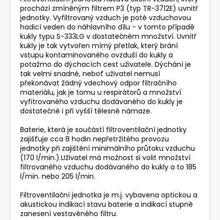
prochází zmíněným filtrem P3 (typ TR-3712E) uvnitř
jednotky. Vyfiltrovaný vzduch je poté vzduchovou
hadicí veden do náhlavního dílu - v tomto případě
kukly typu S-333LG v dostatečném množství. Uvnitř
kukly je tak vytvořen mírný přetlak, který brání
vstupu kontaminovaného ovzduší do kukly a
potažmo do dýchacích cest uživatele. Dýchání je
tak velmi snadné, neboť uživatel nemusí
překonávat žádný vdechový odpor filtračního
materiálu, jak je tomu u respirátorů a množství
vyfitrovaného vzduchu dodávaného do kukly je
dostatečné i při vyšší tělesné námaze.
Baterie, která je součástí filtroventilační jednotky
zajišťuje cca 8 hodin nepřetržitého provozu
jednotky při zajištění minimálního průtoku vzduchu
(170 l/min.).Uživatel má možnost si volit množství
filtrovaného vzduchu dodávaného do kukly a to 185
l/min. nebo 205 l/min.
Filtroventilační jednotka je m.j. vybavena optickou a
akustickou indikací stavu baterie a indikací stupně
zanesení vestavěného filtru.