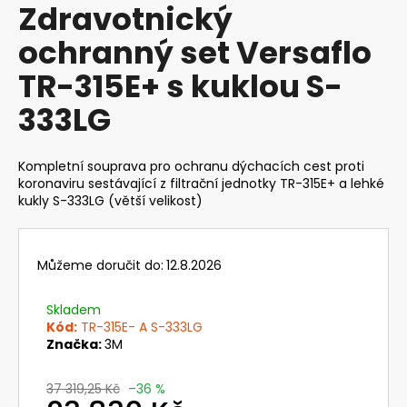
Zdravotnický
produktu
a
je
ochranný set Versaflo
j
0,0
z
í
TR-315E+ s kuklou S-
5
t
hvězdiček.
333LG
?
Kompletní souprava pro ochranu dýchacích cest proti
koronaviru sestávající z filtrační jednotky TR-315E+ a lehké
kukly S-333LG (větší velikost)
HLEDAT
Můžeme doručit do:
12.8.2026
D
o
Skladem
p
Kód:
TR-315E- A S-333LG
Značka:
3M
o
r
u
37 319,25 Kč
–36 %