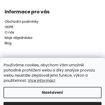
a
j
Informace pro vás
í
Obchodní podmínky
t
GDPR
?
O nás
Moje objednávka
Blog
HLEDAT
Kontakt
Používáme cookies, abychom Vám umožnili
pohodlné prohlížení webu a díky analýze provozu
disamsafety
@
disamsafety.cz
D
webu neustále zlepšovali jeho funkce, výkon a
596 624 947
o
použitelnost.
Více informací
773 253 401
p
Sledujte nás na Facebooku
o
Nastavení
r
u
Vytvořil Shoptet