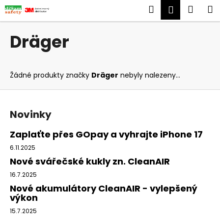
K
Přejít
Hledat
Náku
M
Přihlášen
na
o
obsah
Zpět
Zpět
košík
š
Dräger
í
C
k
o
Žádné produkty značky
Dräger
nebyly nalezeny...
p
o
Z
t
á
Novinky
ř
p
e
a
Zaplaťte přes GOpay a vyhrajte iPhone 17
b
t
6.11.2025
u
í
Nové svářečské kukly zn. CleanAIR
j
16.7.2025
e
Nové akumulátory CleanAIR - vylepšený
t
výkon
e
15.7.2025
n