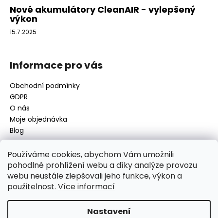
Nové akumulátory CleanAIR - vylepšený
výkon
15.7.2025
Informace pro vás
Obchodní podmínky
GDPR
O nás
Moje objednávka
Blog
Používáme cookies, abychom Vám umožnili
pohodlné prohlížení webu a díky analýze provozu
Kontakt
webu neustále zlepšovali jeho funkce, výkon a
použitelnost.
Více informací
disamsafety
@
disamsafety.cz
596 624 947
773 253 401
Nastavení