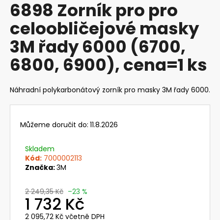
6898 Zorník pro pro
produktu
a
je
celoobličejové masky
j
0,0
z
í
3M řady 6000 (6700,
5
t
hvězdiček.
6800, 6900), cena=1 ks
?
Náhradní polykarbonátový zorník pro masky 3M řady 6000.
HLEDAT
Můžeme doručit do:
11.8.2026
Skladem
D
Kód:
7000002113
o
Značka:
3M
p
o
2 249,35 Kč
–23 %
1 732 Kč
r
u
2 095,72 Kč včetně DPH