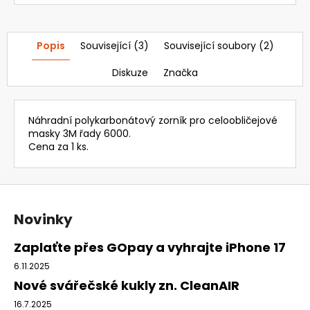
ZORNÍKEM
3
632,16
Popis
Související (3)
Související soubory (2)
Kč
Původně:
Diskuze
Značka
4
324
Kč
Náhradní polykarbonátový zorník pro celoobličejové
masky 3M řady 6000.
Cena za 1 ks.
Z
á
Novinky
p
a
Zaplaťte přes GOpay a vyhrajte iPhone 17
t
6.11.2025
í
Nové svářečské kukly zn. CleanAIR
16.7.2025