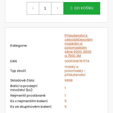
č
Měrná
u
cena:
DO KOŠÍKU
j
e
m
e
Příslušenství k
celoobličejovám
720392.58
maskám a
Kategorie
:
UNIMASK
polomaskám
-
série 6000, 6500
a 7500 3M
LEHKÝ
UNIVERZÁLNÍ
EAN
:
00051138767174
OBLIČEJOVÝ
masky a
ŠTÍT
Typ zboží
:
polomasky -
S
příslušenství
NEOPRENOVÝM
Skladové číslo
:
6898
OBLIČEJOVÝM
TĚSNĚNÍM,
Balící a prodejní
1
množství (ks)
:
5-
TI
Nejmenší prodávané
:
1
BODOVÝM
Ks v nejmenším balení
:
5
PÁSKEM
Ks ve skupinovém balení
:
5
A
VÁLCOVÝM