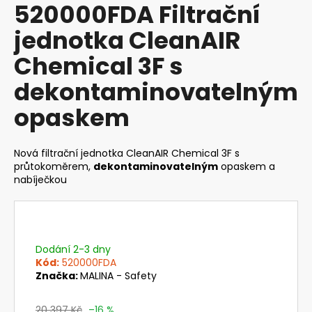
520000FDA Filtrační
produktu
a
je
jednotka CleanAIR
j
0,0
z
í
Chemical 3F s
5
t
hvězdiček.
dekontaminovatelným
?
opaskem
Nová filtrační jednotka CleanAIR Chemical 3F s
HLEDAT
průtokoměrem,
dekontaminovatelným
opaskem a
nabíječkou
D
o
Dodání 2-3 dny
p
Kód:
520000FDA
o
Značka:
MALINA - Safety
r
u
20 397 Kč
–16 %