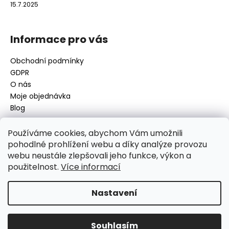
15.7.2025
Informace pro vás
Obchodní podmínky
GDPR
O nás
Moje objednávka
Blog
Používáme cookies, abychom Vám umožnili
pohodlné prohlížení webu a díky analýze provozu
Kontakt
webu neustále zlepšovali jeho funkce, výkon a
použitelnost.
Více informací
disamsafety
@
disamsafety.cz
596 624 947
773 253 401
Nastavení
Sledujte nás na Facebooku
Souhlasím