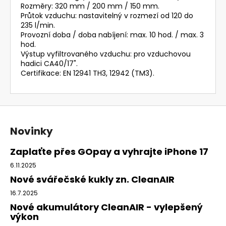
Rozměry: 320 mm / 200 mm / 150 mm.
Průtok vzduchu: nastavitelný v rozmezí od 120 do
235 l/min.
Provozní doba / doba nabíjení: max. 10 hod. / max. 3
hod.
Výstup vyfiltrovaného vzduchu: pro vzduchovou
hadici CA40/17".
Certifikace: EN 12941 TH3, 12942 (TM3).
Z
á
Novinky
p
a
Zaplaťte přes GOpay a vyhrajte iPhone 17
t
6.11.2025
í
Nové svářečské kukly zn. CleanAIR
16.7.2025
Nové akumulátory CleanAIR - vylepšený
výkon