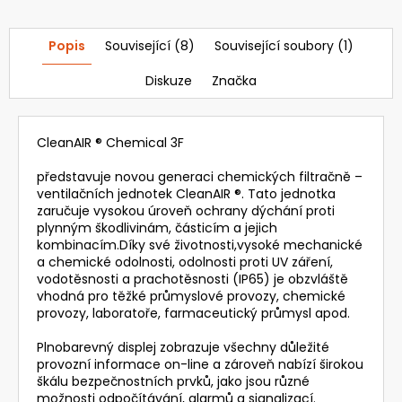
Popis
Související (8)
Související soubory (1)
Diskuze
Značka
CleanAIR ® Chemical 3F
představuje novou generaci chemických filtračně –
ventilačních jednotek CleanAIR ®. Tato jednotka
zaručuje vysokou úroveň ochrany dýchání proti
plynným škodlivinám, částicím a jejich
kombinacím.Díky své životnosti,vysoké mechanické
a chemické odolnosti, odolnosti proti UV záření,
vodotěsnosti a prachotěsnosti (IP65) je obzvláště
vhodná pro těžké průmyslové provozy, chemické
provozy, laboratoře, farmaceutický průmysl apod.
Plnobarevný displej zobrazuje všechny důležité
provozní informace on-line a zároveň nabízí širokou
škálu bezpečnostních prvků, jako jsou různé
možnosti odpočítávání, alarmů a signalizací.