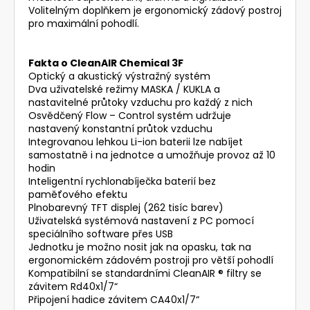
Volitelným doplňkem je ergonomický zádový postroj
pro maximální pohodlí.
Fakta o CleanAIR Chemical 3F
Optický a akustický výstražný systém
Dva uživatelské režimy MASKA / KUKLA a
nastavitelné průtoky vzduchu pro každý z nich
Osvědčený Flow – Control systém udržuje
nastavený konstantní průtok vzduchu
Integrovanou lehkou Li-ion baterii lze nabíjet
samostatně i na jednotce a umožňuje provoz až 10
hodin
Inteligentní rychlonabíječka baterií bez
paměťového efektu
Plnobarevný TFT displej (262 tisíc barev)
Uživatelská systémová nastavení z PC pomocí
speciálního software přes USB
Jednotku je možno nosit jak na opasku, tak na
ergonomickém zádovém postroji pro větší pohodlí
Kompatibilní se standardními CleanAIR ® filtry se
závitem Rd40x1/7“
Připojení hadice závitem CA40x1/7“