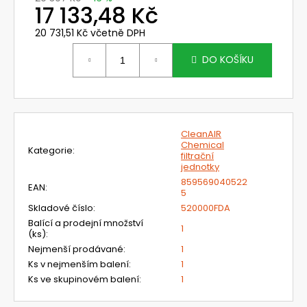
č
17 133,48 Kč
u
j
20 731,51 Kč včetně DPH
e
Měrná
cena:
DO KOŠÍKU
m
e
NEHOŘLAVÁ
BLŮZA
CleanAIR
JAKUB
Chemical
Kategorie
:
filtrační
1
jednotky
450
Kč
859569040522
EAN
:
5
Skladové číslo
:
520000FDA
Balící a prodejní množství
1
(ks)
:
Nejmenší prodávané
:
1
Ks v nejmenším balení
:
1
Ks ve skupinovém balení
:
1