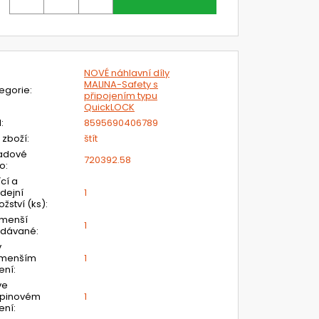
NOVÉ náhlavní díly
MALINA-Safety s
egorie
:
připojením typu
QuickLOCK
N
:
8595690406789
 zboží
:
štít
adové
720392.58
lo
:
ící a
dejní
1
žství (ks)
:
jmenší
1
odávané
:
v
jmenším
1
ení
:
ve
upinovém
1
ení
: