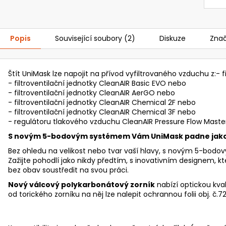
Popis
Související soubory (2)
Diskuze
Zna
Štít UniMask lze napojit na přívod vyfiltrovaného vzduchu z:- f
- filtroventilační jednotky CleanAIR Basic EVO nebo
- filtroventilační jednotky CleanAIR AerGO nebo
- filtroventilační jednotky CleanAIR Chemical 2F nebo
- filtroventilační jednotky CleanAIR Chemical 3F nebo
- regulátoru tlakového vzduchu CleanAIR Pressure Flow Master
S novým 5-bodovým systémem Vám UniMask padne jako
Bez ohledu na velikost nebo tvar vaší hlavy, s novým 5-bod
Zažijte pohodlí jako nikdy předtím, s inovativním designem, k
bez obav soustředit na svou práci.
Nový válcový polykarbonátový zorník
nabízí optickou kvali
od torického zorníku na něj lze nalepit ochrannou folii obj. č.7