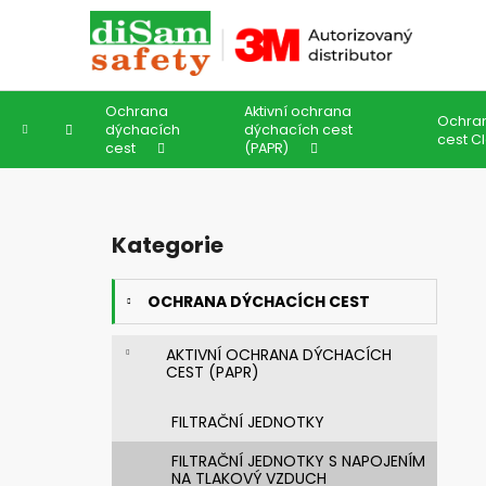
K
Přejít
na
o
obsah
Zpět
Zpět
š
do
do
í
Ochrana
Aktivní ochrana
k
obchodu
obchodu
Ochra
Domů
dýchacích
dýchacích cest
cest C
cest
(PAPR)
P
o
Kategorie
Přeskočit
s
kategorie
t
OCHRANA DÝCHACÍCH CEST
r
a
AKTIVNÍ OCHRANA DÝCHACÍCH
n
CEST (PAPR)
n
í
FILTRAČNÍ JEDNOTKY
p
FILTRAČNÍ JEDNOTKY S NAPOJENÍM
a
NA TLAKOVÝ VZDUCH