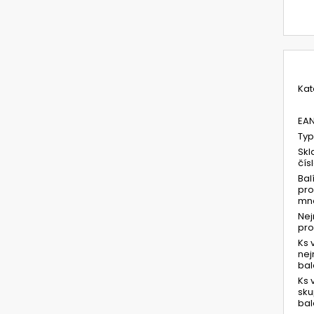
Kat
EA
Typ
Skl
čís
Bal
pro
mno
Ne
pr
Ks 
ne
bal
Ks 
sk
bal