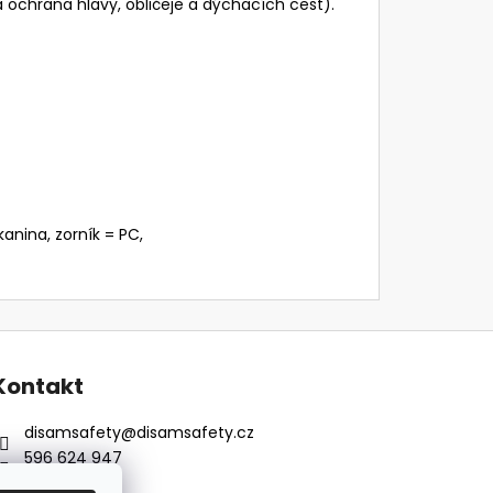
 ochrana hlavy, obličeje a dýchacích cest).
kanina, zorník = PC,
Kontakt
disamsafety
@
disamsafety.cz
596 624 947
773 253 401