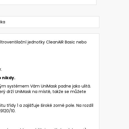
čka
iltroventilační jednotky CleanAIR Basic nebo
.
 nikdy.
ovým systémem Vám UniMask padne jako ulitá.
terý drží UniMask na místě, takže se můžete
tu třídy 1 a zajišťuje široké zorné pole. Na rozdíl
29120/10.