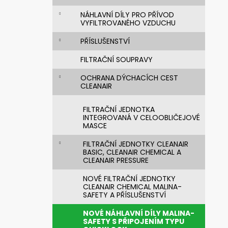
720392.51 UNIMASK - LEHKÝ
n
UNIVERZÁLNÍ OBLIČEJOVÝ ŠTÍT S
NÁHLAVNÍ DÍLY PRO PŘÍVOD
TEXTILNÍM OBLIČEJOVÝM
e
VYFILTROVANÉHO VZDUCHU
TĚSNĚNÍM,VÁLCOVÝM ZORNÍKEM A S
l
PĚTIBODOVÝM UPÍNACÍM SYSTÉMEM
PŘÍSLUŠENSTVÍ
3 521,28 Kč
Původně:
4 192 Kč
FILTRAČNÍ SOUPRAVY
OCHRANA DÝCHACÍCH CEST
CLEANAIR
FILTRAČNÍ JEDNOTKA
INTEGROVANÁ V CELOOBLIČEJOVÉ
MASCE
FILTRAČNÍ JEDNOTKY CLEANAIR
BASIC, CLEANAIR CHEMICAL A
CLEANAIR PRESSURE
NOVÉ FILTRAČNÍ JEDNOTKY
CLEANAIR CHEMICAL MALINA-
SAFETY A PŘÍSLUŠENSTVÍ
NOVÉ NÁHLAVNÍ DÍLY MALINA-
SAFETY S PŘIPOJENÍM TYPU