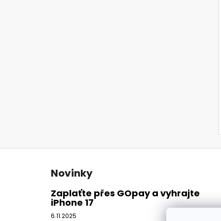
Z
á
Novinky
p
a
Zaplaťte přes GOpay a vyhrajte
iPhone 17
t
í
6.11.2025