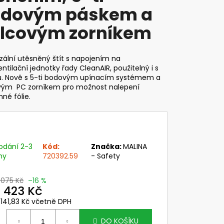
VI WIND - DELTA PLUS
dovým páskem a
č
lcovým zorníkem
zální utěsněný štít s napojením na
ventilační jednotky řady CleanAIR, použitelný i s
ou. Nově s 5-ti bodovým upínacím systémem
a
vým PC zorníkem pro možnost nalepení
né fólie.
odání 2-3
Kód:
Značka:
MALINA
ny
720392.59
- Safety
 075 Kč
–16 %
 423 Kč
 141,83 Kč včetně DPH
ěrná
ena:
DO KOŠÍKU