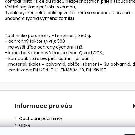
Kompatibilita i s celou řadou bezpečnostních přileb (současná
Vnitřní regulace průtoku vzduchu,
Rychle vyměnitelné obličejové těsnění se snadnou údržbou,
Snadná a rychlá výměna zorníku.
Technické parametry:- hmotnost: 380 g,
- ochranný faktor (NPF): 500
- nejvyšší třída ochrany dýchání TH3,
- konektor vzduchové hadice typu QuickLOCK.,
- kompatibilita s bezpečnostními přilbami,
- materiál: skelet = polyamid, obličej. těsnění = 3D polyamid. t
- certifikace: EN 12941 TH3, EN14594 3B, EN 166 1BT
Informace pro vás
Obchodní podmínky
GDPR
O nás