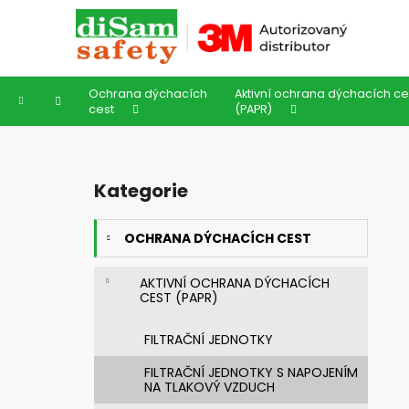
K
Přejít
na
o
obsah
Zpět
Zpět
š
do
do
í
Ochrana dýchacích
Aktivní ochrana dýchacích ce
k
obchodu
obchodu
Domů
cest
(PAPR)
P
o
Kategorie
Přeskočit
s
kategorie
t
OCHRANA DÝCHACÍCH CEST
r
a
AKTIVNÍ OCHRANA DÝCHACÍCH
n
CEST (PAPR)
n
í
FILTRAČNÍ JEDNOTKY
p
FILTRAČNÍ JEDNOTKY S NAPOJENÍM
a
NA TLAKOVÝ VZDUCH