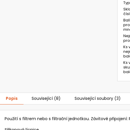
Typ
Skl
čís
Bal
pro
mno
Ne
pr
Ks 
ne
bal
Ks 
sk
bal
Popis
Související (8)
Související soubory (3)
Použití s filtrem nebo s filtrační jednotkou. Závitové připojení: 
Silikonová lícnice.