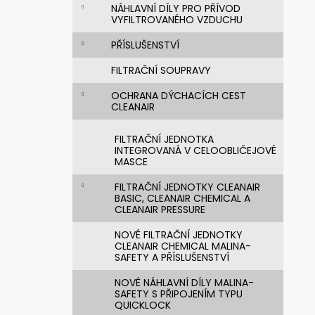
n
720392.51 UNIMASK - LEHKÝ
NÁHLAVNÍ DÍLY PRO PŘÍVOD
UNIVERZÁLNÍ OBLIČEJOVÝ ŠTÍT S
e
VYFILTROVANÉHO VZDUCHU
TEXTILNÍM OBLIČEJOVÝM
l
TĚSNĚNÍM,VÁLCOVÝM ZORNÍKEM A S
PŘÍSLUŠENSTVÍ
PĚTIBODOVÝM UPÍNACÍM SYSTÉMEM
3 521,28 Kč
FILTRAČNÍ SOUPRAVY
Původně:
4 192 Kč
OCHRANA DÝCHACÍCH CEST
CLEANAIR
FILTRAČNÍ JEDNOTKA
INTEGROVANÁ V CELOOBLIČEJOVÉ
MASCE
FILTRAČNÍ JEDNOTKY CLEANAIR
BASIC, CLEANAIR CHEMICAL A
CLEANAIR PRESSURE
NOVÉ FILTRAČNÍ JEDNOTKY
CLEANAIR CHEMICAL MALINA-
SAFETY A PŘÍSLUŠENSTVÍ
NOVÉ NÁHLAVNÍ DÍLY MALINA-
SAFETY S PŘIPOJENÍM TYPU
QUICKLOCK