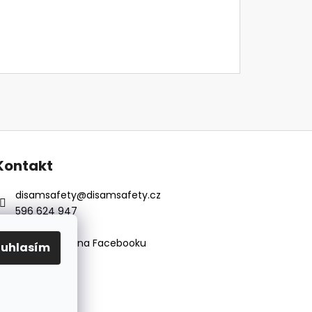
Kontakt
disamsafety
@
disamsafety.cz
596 624 947
773 253 401
Sledujte nás na Facebooku
ouhlasím