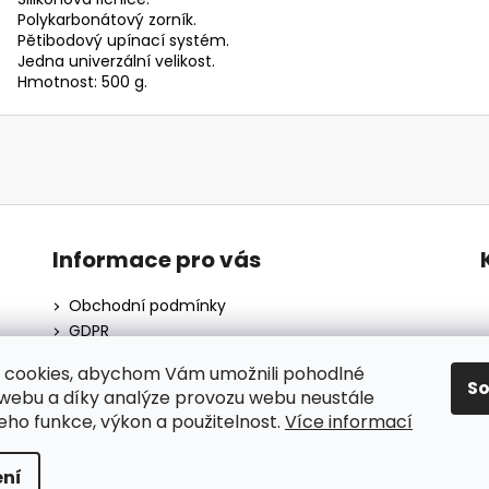
Polykarbonátový zorník.
Pětibodový upínací systém.
Jedna univerzální velikost.
Hmotnost: 500 g.
Informace pro vás
Obchodní podmínky
GDPR
O nás
 cookies, abychom Vám umožnili pohodlné
Moje objednávka
S
 webu a díky analýze provozu webu neustále
Blog
jeho funkce, výkon a použitelnost.
Více informací
ní