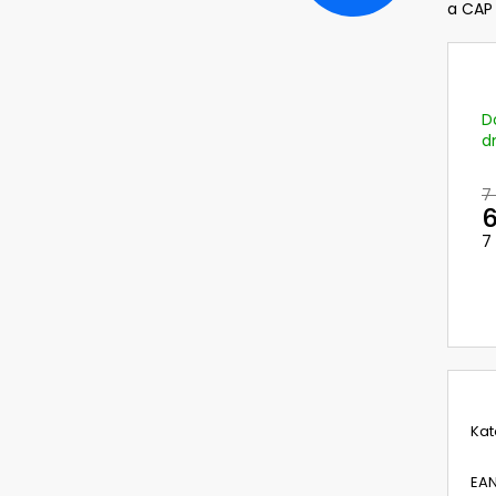
TR-342 NOVÝ KIT NABÍJEČE PRO BATERII
PŘILBA DIAMOND 
a CAP
3M VERSAFLO S PODSTAVCEM A
370 Kč
ADAPTÉREM S KABELY
Původně:
489 K
5 783,81 Kč
Původně:
7 711,74 Kč
D
d
7
6
7
M
c
Kat
EA