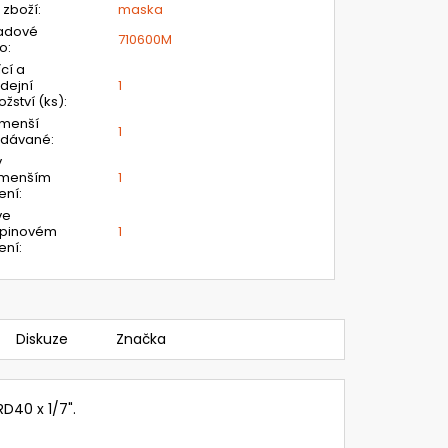
 zboží
:
maska
adové
710600M
lo
:
ící a
dejní
1
žství (ks)
:
jmenší
1
odávané
:
v
jmenším
1
ení
:
ve
upinovém
1
ení
:
Diskuze
Značka
RD40 x 1/7".