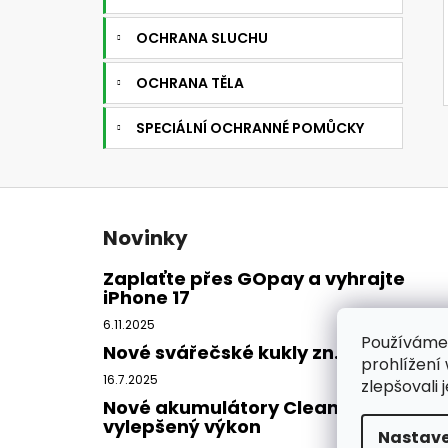
OCHRANA SLUCHU
OCHRANA TĚLA
SPECIÁLNÍ OCHRANNÉ POMŮCKY
Z
á
Novinky
p
a
Zaplaťte přes GOpay a vyhrajte
iPhone 17
t
í
6.11.2025
Používáme
Nové svářečské kukly zn. CleanAIR
prohlížení
16.7.2025
zlepšovali 
Nové akumulátory CleanAIR -
vylepšený výkon
Nastave