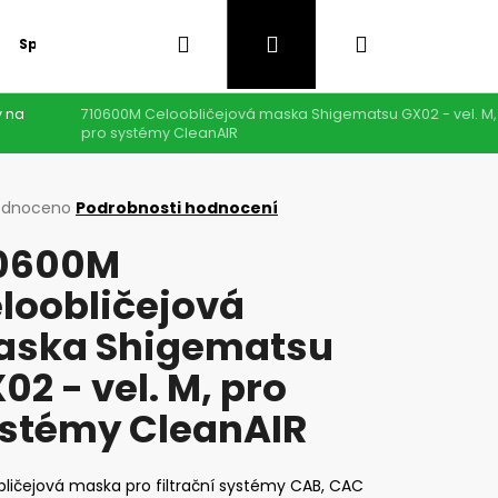
Hledat
Přihlášení
Nákupní
Speciální nabídka
GDPR
y na
710600M Celoobličejová maska Shigematsu GX02 - vel. M,
košík
pro systémy CleanAIR
rné
odnoceno
Podrobnosti hodnocení
cení
0600M
ktu
loobličejová
ska Shigematsu
ček.
02 - vel. M, pro
stémy CleanAIR
Následující
ličejová maska pro filtrační systémy CAB, CAC