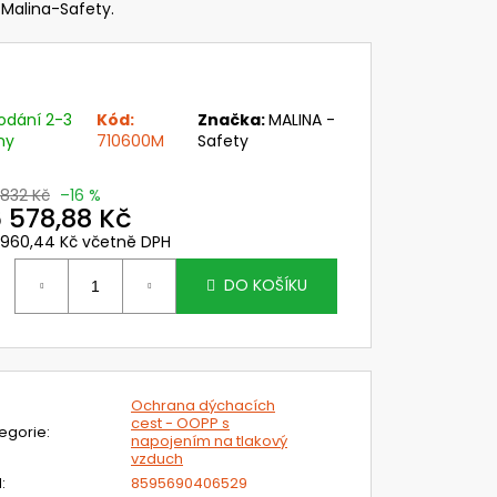
VI WIND - DELTA PLUS
 Malina-Safety.
č
odání 2-3
Kód:
Značka:
MALINA -
ny
710600M
Safety
 832 Kč
–16 %
 578,88 Kč
 960,44 Kč včetně DPH
ěrná
ena:
DO KOŠÍKU
Ochrana dýchacích
cest - OOPP s
egorie
:
napojením na tlakový
vzduch
N
:
8595690406529