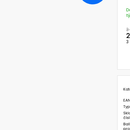
NEHOŘLAVÉ KALHOTY LACL JAKUB
729101 VÁLCOVÝ
OMNIRA A UNIMA
1 420 Kč
D
498,12 Kč
t
Původně:
593 K
3
2
3
M
c
Kat
EA
Typ
Skl
čís
Bal
pro