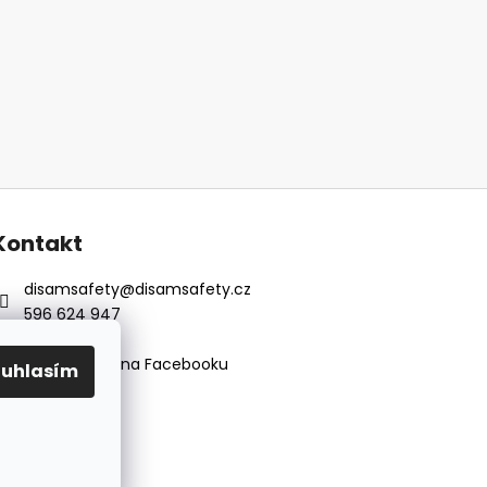
Kontakt
disamsafety
@
disamsafety.cz
596 624 947
773 253 401
Sledujte nás na Facebooku
ouhlasím