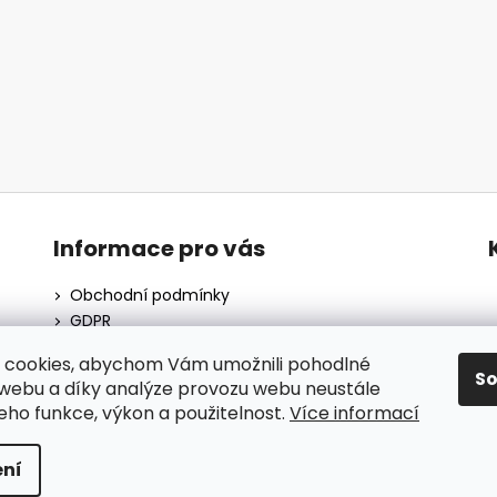
Informace pro vás
Obchodní podmínky
GDPR
O nás
 cookies, abychom Vám umožnili pohodlné
Moje objednávka
S
 webu a díky analýze provozu webu neustále
Blog
jeho funkce, výkon a použitelnost.
Více informací
ní