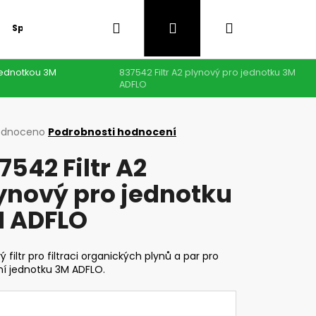
Hledat
Přihlášení
Nákupní
Speciální nabídka
GDPR
 jednotkou 3M
837542 Filtr A2 plynový pro jednotku 3M
košík
ADFLO
rné
odnoceno
Podrobnosti hodnocení
cení
7542 Filtr A2
ktu
ynový pro jednotku
 ADFLO
ček.
ý filtr pro filtraci organických plynů a par pro
ční jednotku 3M ADFLO.
Následující