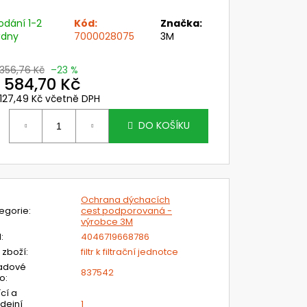
 PC ZORNÍK NÁHL. DÍLŮ
SK SYSTÉMU CLEANAIR
odání 1-2
Kód:
Značka:
ýdny
7000028075
3M
č
 356,76 Kč
–23 %
 584,70 Kč
 127,49 Kč včetně DPH
ěrná
ena:
DO KOŠÍKU
Ochrana dýchacích
egorie
:
cest podporovaná -
výrobce 3M
N
:
4046719668786
 zboží
:
filtr k filtrační jednotce
adové
837542
lo
:
ící a
dejní
1