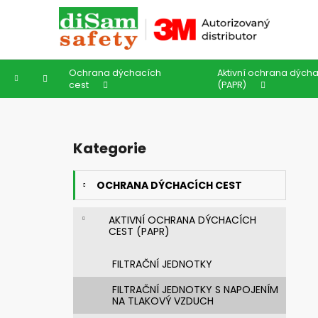
K
Přejít
na
o
obsah
Zpět
Zpět
š
do
do
í
Ochrana dýchacích
Aktivní ochrana dýcha
k
obchodu
obchodu
Domů
cest
(PAPR)
P
o
Kategorie
Přeskočit
s
kategorie
t
OCHRANA DÝCHACÍCH CEST
r
a
AKTIVNÍ OCHRANA DÝCHACÍCH
n
CEST (PAPR)
n
í
FILTRAČNÍ JEDNOTKY
p
FILTRAČNÍ JEDNOTKY S NAPOJENÍM
a
NA TLAKOVÝ VZDUCH