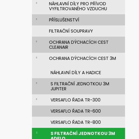
n
631830 SVÁŘEČSKÁ KUKLA 3M
NÁHLAVNÍ DÍLY PRO PŘÍVOD
SPEEDGLAS G5-03 PRO S FILTREM G5-
e
VYFILTROVANÉHO VZDUCHU
01/03VC
l
PŘÍSLUŠENSTVÍ
14 269,76 Kč
Původně:
20 385,37 Kč
FILTRAČNÍ SOUPRAVY
OCHRANA DÝCHACÍCH CEST
CLEANAIR
OCHRANA DÝCHACÍCH CEST 3M
NÁHLAVNÍ DÍLY A HADICE
S FILTRAČNÍ JEDNOTKOU 3M
JUPITER
VERSAFLO ŘADA TR-300
VERSAFLO ŘADA TR-600
VERSAFLO ŘADA TR-800
S FILTRAČNÍ JEDNOTKOU 3M
ADFLO