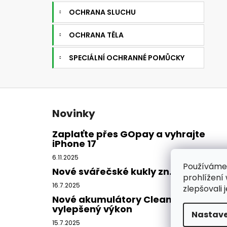
OCHRANA SLUCHU
OCHRANA TĚLA
SPECIÁLNÍ OCHRANNÉ POMŮCKY
Z
á
Novinky
p
a
Zaplaťte přes GOpay a vyhrajte
iPhone 17
t
í
6.11.2025
Používáme
Nové svářečské kukly zn. CleanAIR
prohlížení
16.7.2025
zlepšovali 
Nové akumulátory CleanAIR -
vylepšený výkon
Nastave
15.7.2025