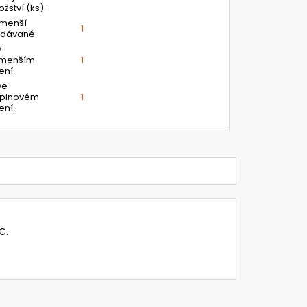
žství (ks)
:
jmenší
1
odávané
:
v
jmenším
1
ení
:
ve
upinovém
1
ení
:
C.