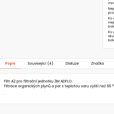
mno
Ne
pr
Ks 
ne
bal
Ks 
sk
bal
Popis
Související (4)
Diskuze
Značka
Filtr A2 pro filtrační jednotku 3M ADFLO.
Filtrace organických plynů a par s teplotou varu vyšší než 65 ⁰
.