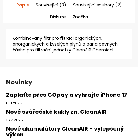
Popis
Související (3)
Související soubory (2)
Diskuze
Značka
Kombinovaný filtr pro filtraci organických,
anorganických a kyselých plynů a par a pevných
částic pro filtrační jednotky CleanAIR Chemical
Z
á
Novinky
p
a
Zaplaťte přes GOpay a vyhrajte iPhone 17
t
6.11.2025
í
Nové svářečské kukly zn. CleanAIR
16.7.2025
Nové akumulátory CleanAIR - vylepšený
výkon