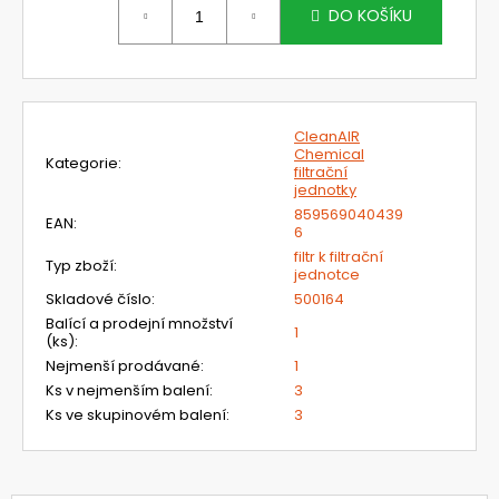
č
cena:
DO KOŠÍKU
u
j
e
m
e
CleanAIR
Chemical
Kategorie
:
filtrační
NEHOŘLAVÁ
jednotky
BLŮZA
859569040439
EAN
:
JAKUB
6
filtr k filtrační
1
Typ zboží
:
jednotce
450
Kč
Skladové číslo
:
500164
Balící a prodejní množství
1
(ks)
:
Nejmenší prodávané
:
1
Ks v nejmenším balení
:
3
Ks ve skupinovém balení
:
3