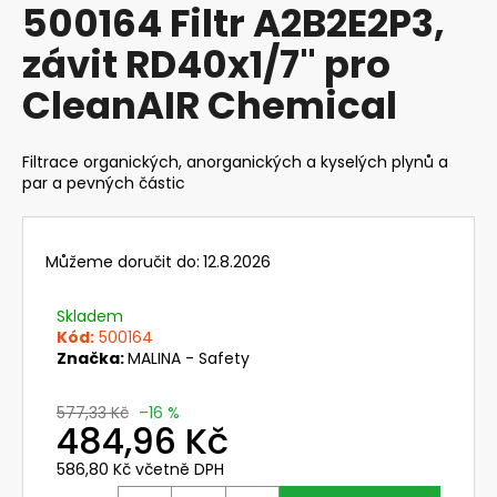
500164 Filtr A2B2E2P3,
produktu
a
je
závit RD40x1/7" pro
j
0,0
z
í
CleanAIR Chemical
5
t
hvězdiček.
?
Filtrace organických, anorganických a kyselých plynů a
par a pevných částic
HLEDAT
Můžeme doručit do:
12.8.2026
Skladem
Kód:
500164
D
Značka:
MALINA - Safety
o
p
577,33 Kč
–16 %
o
484,96 Kč
r
586,80 Kč včetně DPH
u
Měrná