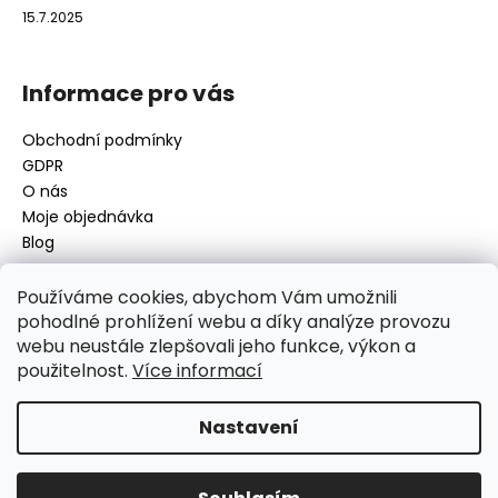
15.7.2025
Informace pro vás
Obchodní podmínky
GDPR
O nás
Moje objednávka
Blog
Používáme cookies, abychom Vám umožnili
pohodlné prohlížení webu a díky analýze provozu
Kontakt
webu neustále zlepšovali jeho funkce, výkon a
použitelnost.
Více informací
disamsafety
@
disamsafety.cz
596 624 947
773 253 401
Nastavení
Sledujte nás na Facebooku