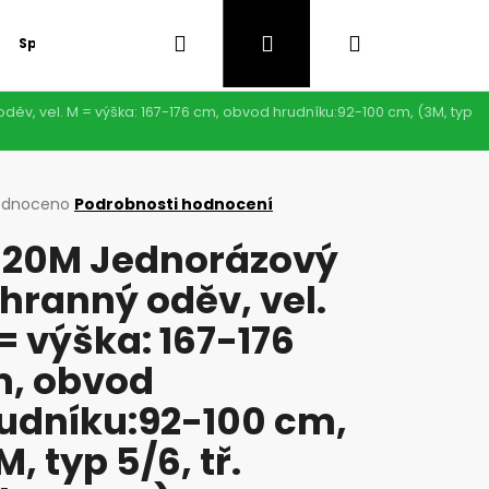
Hledat
Přihlášení
Nákupní
Speciální nabídka
GDPR
v, vel. M = výška: 167-176 cm, obvod hrudníku:92-100 cm, (3M, typ
košík
rné
odnoceno
Podrobnosti hodnocení
cení
20M Jednorázový
ktu
hranný oděv, vel.
= výška: 167-176
ček.
, obvod
udníku:92-100 cm,
Následující
M, typ 5/6, tř.