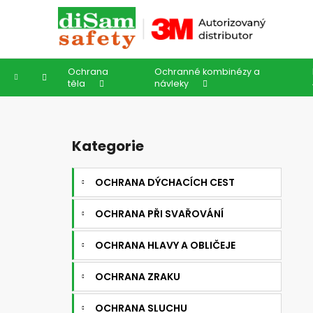
K
Přejít
na
o
obsah
Zpět
Zpět
š
do
do
í
Ochrana
Ochranné kombinézy a
k
obchodu
obchodu
Domů
těla
návleky
P
o
Kategorie
Přeskočit
s
kategorie
t
OCHRANA DÝCHACÍCH CEST
r
a
OCHRANA PŘI SVAŘOVÁNÍ
n
n
OCHRANA HLAVY A OBLIČEJE
í
OCHRANA ZRAKU
p
a
OCHRANA SLUCHU