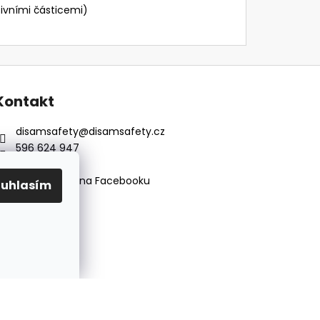
ivními částicemi)
Kontakt
disamsafety
@
disamsafety.cz
596 624 947
773 253 401
Sledujte nás na Facebooku
ouhlasím
Vytvořil Shoptet