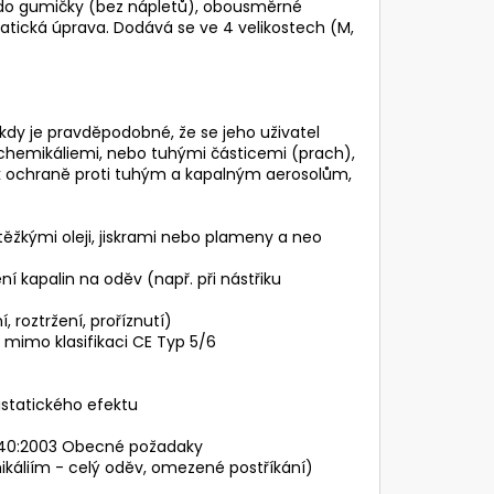
ty do gumičky (bez nápletů), obousměrné
statická úprava. Dodává se ve 4 velikostech (M,
 kdy je pravděpodobné, že se jeho uživatel
chemikáliemi, nebo tuhými částicemi (prach),
 k ochraně proti tuhým a kapalným aerosolům,
těžkými oleji, jiskrami nebo plameny a neo
 kapalin na oděv (např. při nástřiku
 roztržení, proříznutí)
 mimo klasifikaci CE Typ 5/6
statického efektu
 340:2003 Obecné požadaky
káliím - celý oděv, omezené postříkání)