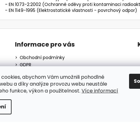
- EN 1073-2:2002 (Ochranné oděvy proti kontaminaci radioakt
- EN 1149-1995 (Elektrostatické vlastnosti - povrchový odpor)
Informace pro vás
Obchodní podmínky
GDPR
O nás
 cookies, abychom Vám umožnili pohodlné
Moje objednávka
S
 webu a díky analýze provozu webu neustále
Blog
jeho funkce, výkon a použitelnost.
Více informací
ní
hrazena.