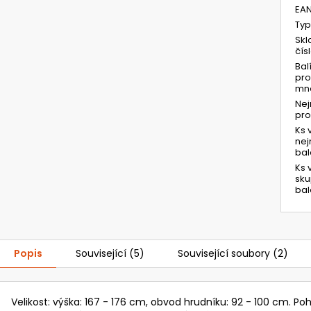
EA
Typ
Skl
čís
Bal
pro
mno
Ne
pr
Ks 
ne
bal
Ks 
sk
bal
Popis
Související (5)
Související soubory (2)
Velikost: výška: 167 - 176 cm, obvod hrudníku: 92 - 100 cm. Poh