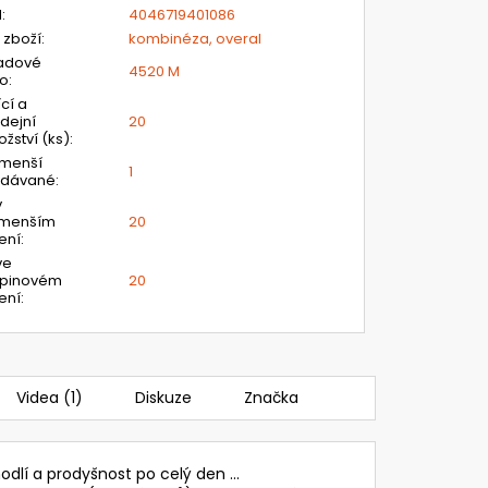
N
:
4046719401086
 zboží
:
kombinéza, overal
adové
4520 M
lo
:
ící a
dejní
20
žství (ks)
:
jmenší
1
odávané
:
v
jmenším
20
ení
:
ve
upinovém
20
ení
:
Videa (1)
Diskuze
Značka
odlí a prodyšnost po celý den ...