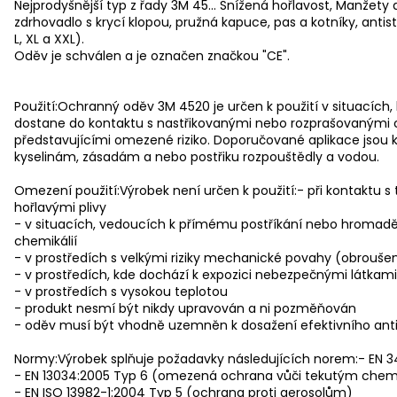
Nejprodyšnější typ z řady 3M 45... Snížená hořlavost, Manže
zdrhovadlo s krycí klopou, pružná kapuce, pas a kotníky, anti
L, XL a XXL).
Oděv je schválen a je označen značkou "CE".
Použití:Ochranný oděv 3M 4520 je určen k použití v situacích,
dostane do kontaktu s nastřikovanými nebo rozprašovanými 
představujícími omezené riziko. Doporučované aplikace jsou
kyselinám, zásadám a nebo postřiku rozpouštědly a vodou.
Omezení použití:Výrobek není určen k použití:- při kontaktu s 
hořlavými plivy
- v situacích, vedoucích k přímému postříkání nebo hromadění
chemikálií
- v prostředích s velkými riziky mechanické povahy (obroušení,
- v prostředích, kde dochází k expozici nebezpečnými látkami
- v prostředích s vysokou teplotou
- produkt nesmí být nikdy upravován a ni pozměňován
- oděv musí být vhodně uzemněn k dosažení efektivního anti
Normy:Výrobek splňuje požadavky následujících norem:- EN
- EN 13034:2005 Typ 6 (omezená ochrana vůči tekutým chemi
- EN ISO 13982-1:2004 Typ 5 (ochrana proti aerosolům)