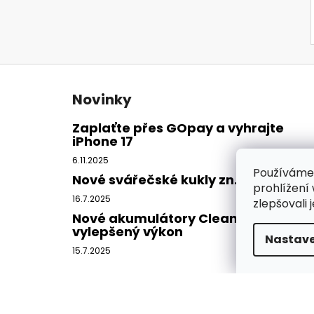
Z
á
Novinky
p
a
Zaplaťte přes GOpay a vyhrajte
iPhone 17
t
í
6.11.2025
Používáme
Nové svářečské kukly zn. CleanAIR
prohlížení
16.7.2025
zlepšovali 
Nové akumulátory CleanAIR -
vylepšený výkon
Nastave
15.7.2025
Copyright 2026
DISAMSAFETY
. Všechna práva vy