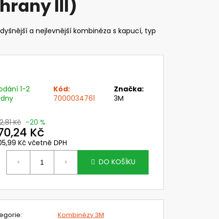
hrany III)
 PC ZORNÍK NÁHL. DÍLŮ
SK SYSTÉMU CLEANAIR
dyšnější a nejlevnější kombinéza s kapucí, typ
č
odání 1-2
Kód:
Značka:
ýdny
7000034761
3M
2,81 Kč
–20 %
70,24 Kč
05,99 Kč včetně DPH
ěrná
ena:
DO KOŠÍKU
egorie
:
Kombinézy 3M