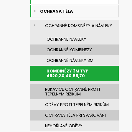
n
631830 SVÁŘEČSKÁ KUKLA 3M
SPEEDGLAS G5-03 PRO S FILTREM G5-
e
01/03VC
OCHRANA TĚLA
l
14 269,76 Kč
Původně:
20 385,37 Kč
OCHRANNÉ KOMBINÉZY A NÁVLEKY
OCHRANNÉ NÁVLEKY
OCHRANNÉ KOMBINÉZY
OCHRANNÉ NÁVLEKY 3M
KOMBINÉZY 3M TYP
4520,30,40,65,70
RUKAVICE OCHRANNÉ PROTI
TEPELNÝM RIZIKŮM
ODĚVY PROTI TEPELNÝM RIZIKŮM
OCHRANA TĚLA PŘI SVAŘOVÁNÍ
NEHOŘLAVÉ ODĚVY