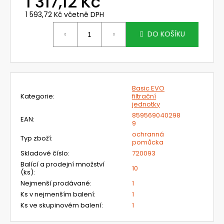
1 317,12 Kč
č
u
1 593,72 Kč včetně DPH
j
Měrná
e
cena:
DO KOŠÍKU
m
e
G3000NOR31FH15C
Basic EVO
LESNICKÝ
Kategorie
:
filtrační
A
jednotky
PRŮMYSLOVÝ
859569040298
SET
EAN
:
9
3M
ochranná
PRO
Typ zboží
:
pomůcka
OCHRANU
OBLIČEJE
Skladové číslo
:
720093
A
Balící a prodejní množství
10
SLUCHU
(ks)
:
S
Nejmenší prodávané
:
1
DRÁTĚNÝM
Ks v nejmenším balení
:
1
ŠTÍTEM
A
Ks ve skupinovém balení
:
1
OCHRANNÝMI
SLUCHÁTKY