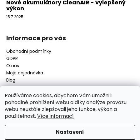
Nové akumulátory CleanAIR - vylepšený
výkon
15.7.2025
Informace pro vás
Obchodní podmínky
GDPR
O nás
Moje objednávka
Blog
Používáme cookies, abychom Vám umožnili
pohodlné prohlížení webu a díky analýze provozu
Kontakt
webu neustále zlepšovali jeho funkce, výkon a
použitelnost.
Více informací
disamsafety
@
disamsafety.cz
596 624 947
773 253 401
Nastavení
Sledujte nás na Facebooku