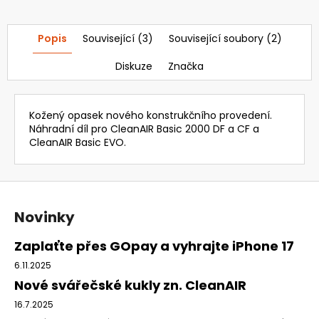
1
821,69
Popis
Související (3)
Související soubory (2)
Kč
Původně:
2
Diskuze
Značka
365,84
Kč
Kožený opasek nového konstrukčního provedení.
Náhradní díl pro CleanAIR Basic 2000 DF a CF a
CleanAIR Basic EVO.
Z
á
Novinky
p
a
Zaplaťte přes GOpay a vyhrajte iPhone 17
t
6.11.2025
í
Nové svářečské kukly zn. CleanAIR
16.7.2025