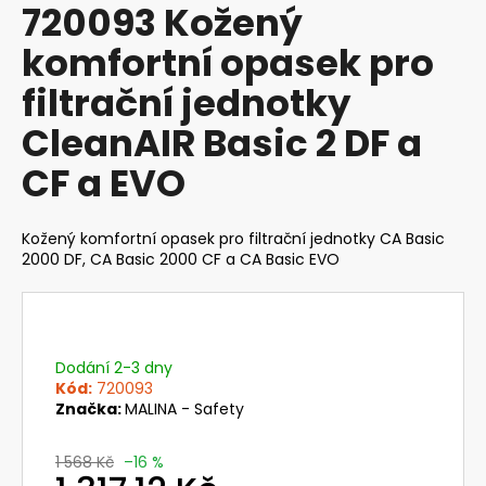
720093 Kožený
produktu
a
je
komfortní opasek pro
j
0,0
z
í
filtrační jednotky
5
t
hvězdiček.
CleanAIR Basic 2 DF a
?
CF a EVO
Kožený komfortní opasek pro filtrační jednotky CA Basic
HLEDAT
2000 DF, CA Basic 2000 CF a CA Basic EVO
D
o
Dodání 2-3 dny
Kód:
720093
p
Značka:
MALINA - Safety
o
r
u
1 568 Kč
–16 %