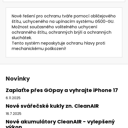
Nové řešení pro ochranu tváře pomocí obličejového
štítu, uchyceného na upínacím systému G500-GU.
Možnost současného volitelného uchycení
ochranného štítu, ochranných brýlí a ochranných
sluchátek.
Tento systém neposkytuje ochranu hlavy proti
mechanickému poškození!
Z
á
Novinky
p
a
Zaplaťte přes GOpay a vyhrajte iPhone 17
t
6.11.2025
í
Nové svářečské kukly zn. CleanAIR
16.7.2025
Nové akumulátory CleanAIR - vylepšený
výkon