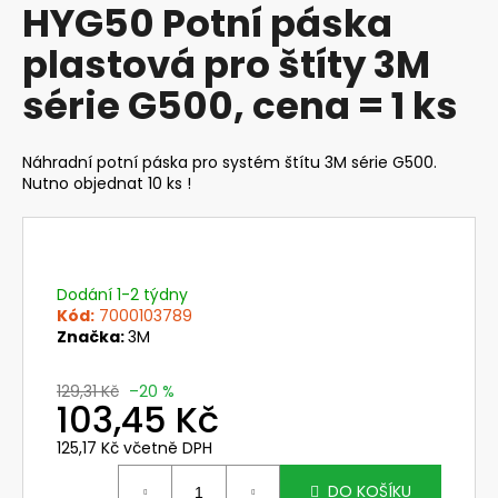
HYG50 Potní páska
produktu
a
je
plastová pro štíty 3M
j
0,0
z
í
série G500, cena = 1 ks
5
t
hvězdiček.
?
Náhradní potní páska pro systém štítu 3M série G500.
Nutno objednat 10 ks !
HLEDAT
Dodání 1-2 týdny
Kód:
7000103789
Značka:
3M
D
o
129,31 Kč
–20 %
p
103,45 Kč
o
125,17 Kč včetně DPH
r
Měrná
u
cena:
DO KOŠÍKU