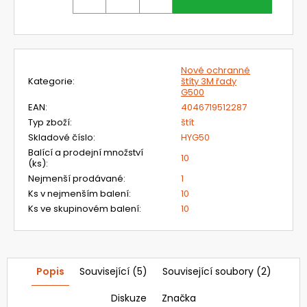
č
u
j
e
m
Nové ochranné
e
Kategorie
:
štíty 3M řady
G500
EAN
:
4046719512287
720361
Typ zboží
:
štít
OCHRANNÁ
Skladové číslo
:
HYG50
KÁPĚ
PRO
Balící a prodejní množství
10
OBLIČEJOVÝ
(ks)
:
ŠTÍT
Nejmenší prodávané
:
1
UNIMASK,
Ks v nejmenším balení
:
10
DLOUHÁ
Ks ve skupinovém balení
:
10
543,48
Kč
Původně:
647
Kč
Popis
Související (5)
Související soubory (2)
Diskuze
Značka