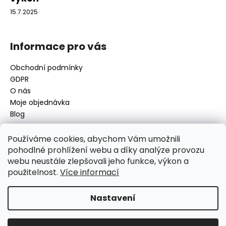
15.7.2025
Informace pro vás
Obchodní podmínky
GDPR
O nás
Moje objednávka
Blog
Používáme cookies, abychom Vám umožnili
pohodlné prohlížení webu a díky analýze provozu
Kontakt
webu neustále zlepšovali jeho funkce, výkon a
použitelnost.
Více informací
disamsafety
@
disamsafety.cz
596 624 947
773 253 401
Nastavení
Sledujte nás na Facebooku