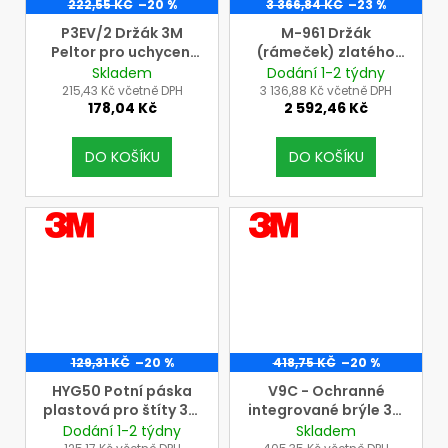
222,55 KČ
–20 %
3 366,84 KČ
–23 %
P3EV/2 Držák 3M
M-961 Držák
Peltor pro uchycení
(rámeček) zlatého
ochranných štítů 3M
zorníku pro náhlavní
Skladem
Dodání 1-2 týdny
Peltor na přilby
díly (přilby) 3M řady
215,43 Kč včetně DPH
3 136,88 Kč včetně DPH
178,04 Kč
2 592,46 Kč
Peltor G3000
M
(používá se, pokud
není přilba
DO KOŠÍKU
DO KOŠÍKU
dovybavena
sluchátky, jejichž
součástí již držák je),
VÝROBCE
VÝROBCE
balení = 1 pár
3M
3M
129,31 KČ
–20 %
418,75 KČ
–20 %
HYG50 Potní páska
V9C - Ochranné
plastová pro štíty 3M
integrované brýle 3M
série G500, cena = 1
s čirým zorníkem, pro
Dodání 1-2 týdny
Skladem
ks
uchycení na přilby a