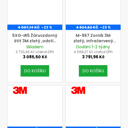
4 007,14 KČ
–23 %
4 924,62 KČ
–23 %
5XG-IR5 Žáruvzdorný
M-967 Zorník 3M
štít 3M zlatý ,odstín
zlatý, infračervený
5, (pro upevnění na
filtr UV/IR5 (pro
Skladem
Dodání 1-2 týdny
přilbu)
náhlavní díly 3M řady
3 733,46 Kč včetně DPH
4 588,27 Kč včetně DPH
3 085,50 Kč
3 791,96 Kč
M)
DO KOŠÍKU
DO KOŠÍKU
VÝROBCE
VÝROBCE
3M
3M