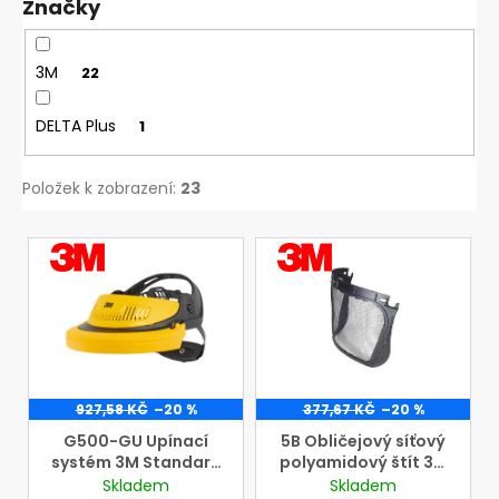
Kč
Značky
ů
3M
22
DELTA Plus
1
Položek k zobrazení:
23
V
VÝROBCE
VÝROBCE
3M
3M
ý
p
i
s
p
r
927,58 KČ
–20 %
377,67 KČ
–20 %
o
G500-GU Upínací
5B Obličejový síťový
systém 3M Standard
polyamidový štít 3M
d
žlutý pro obličejové
černý pro upínací
Skladem
Skladem