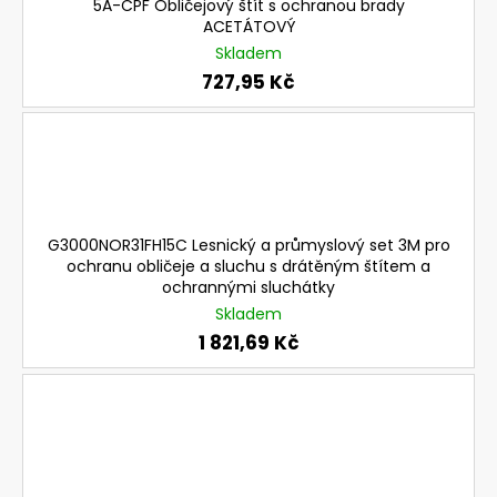
5A-CPF Obličejový štít s ochranou brady
a
ACETÁTOVÝ
j
Skladem
í
727,95 Kč
t
?
G3000NOR31FH15C Lesnický a průmyslový set 3M pro
HLEDAT
ochranu obličeje a sluchu s drátěným štítem a
ochrannými sluchátky
Skladem
1 821,69 Kč
D
o
p
o
r
u