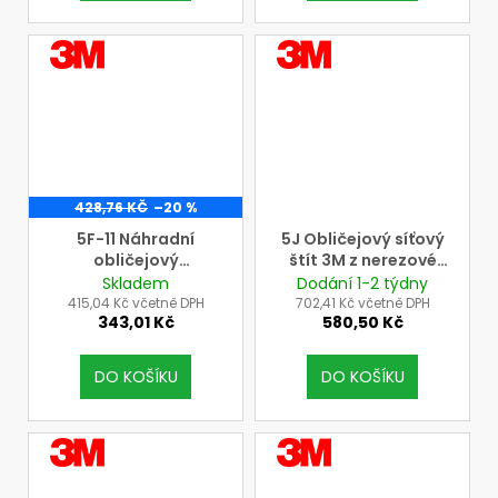
VÝROBCE
VÝROBCE
3M
3M
428,76 KČ
–20 %
5F-11 Náhradní
5J Obličejový síťový
obličejový
štít 3M z nerezové
polykarbonátový
leptané oceli pro
Skladem
Dodání 1-2 týdny
nemlžící štít 3M pro
upínací systém
415,04 Kč včetně DPH
702,41 Kč včetně DPH
343,01 Kč
580,50 Kč
upínací systém 3M
G500-GU
typu G500-GU
DO KOŠÍKU
DO KOŠÍKU
VÝROBCE
VÝROBCE
3M
3M