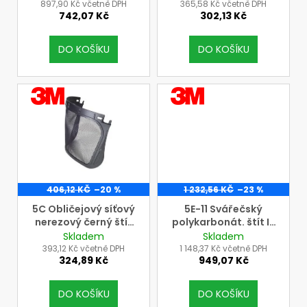
u
štíty 3M typu 5F-11,
systém G500-GU
897,90 Kč včetně DPH
365,58 Kč včetně DPH
742,07 Kč
302,13 Kč
5B, 5J a 5C
k
t
DO KOŠÍKU
DO KOŠÍKU
ů
VÝROBCE
VÝROBCE
3M
3M
406,12 KČ
–20 %
1 232,56 KČ
–23 %
5C Obličejový síťový
5E-11 Svářečský
nerezový černý štít
polykarbonát. štít IR
3M pro upínací
5.0 pro 3M systém G-
Skladem
Skladem
systém G500-GU
500 a na přilby 3M s
393,12 Kč včetně DPH
1 148,37 Kč včetně DPH
324,89 Kč
949,07 Kč
držákem V5
DO KOŠÍKU
DO KOŠÍKU