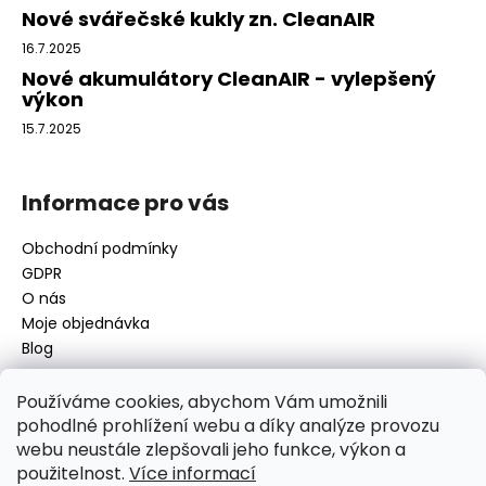
k
í
Nové svářečské kukly zn. CleanAIR
y
v
16.7.2025
ý
Nové akumulátory CleanAIR - vylepšený
p
výkon
i
15.7.2025
s
u
Informace pro vás
Obchodní podmínky
GDPR
O nás
Moje objednávka
Blog
Používáme cookies, abychom Vám umožnili
pohodlné prohlížení webu a díky analýze provozu
Kontakt
webu neustále zlepšovali jeho funkce, výkon a
použitelnost.
Více informací
disamsafety
@
disamsafety.cz