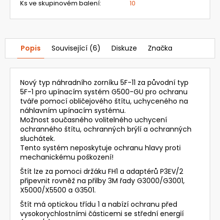
18
Ks ve skupinovém balení
:
10
827
Kč
Popis
Související (6)
Diskuze
Značka
Nový typ náhradního zorníku 5F-11 za původní typ
5F-1 pro upínacím systém G500-GU pro ochranu
tváře pomocí obličejového štítu, uchyceného na
náhlavním upínacím systému.
Možnost současného volitelného uchycení
ochranného štítu, ochranných brýlí a ochranných
sluchátek.
Tento systém neposkytuje ochranu hlavy proti
mechanickému poškození!
Štít lze za pomoci držáku FH1 a adaptérů P3EV/2
připevnit rovněž na přilby 3M řady G3000/G3001,
X5000/X5500 a G3501.
Štít má optickou třídu 1 a nabízí ochranu před
vysokorychlostními částicemi se střední energií