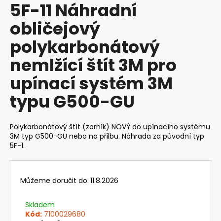
5F-11 Náhradní
produktu
a
je
obličejový
j
0,0
z
í
polykarbonátový
5
t
hvězdiček.
nemlžící štít 3M pro
?
upínací systém 3M
typu G500-GU
HLEDAT
Polykarbonátový štít (zorník) NOVÝ do upínacího systému
3M typ G500-GU nebo na přilbu. Náhrada za původní typ
5F-1.
D
o
p
Můžeme doručit do:
11.8.2026
o
r
Skladem
u
Kód:
7100029680