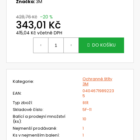
č
Značka:
3M
u
j
428,76 Kč
–20 %
e
343,01 Kč
m
415,04 Kč včetně DPH
e
Měrná
cena:
DO KOŠÍKU
812701TC
FILTRAČNÍ
SOUPRAVA
S
FJ
Ochranné štíty
CLEANAIR
Kategorie
:
3M
BASIC
A
0404671989223
EAN
:
KUKLOU
5
CA-
Typ zboží
:
štít
27
Skladové číslo
:
5F-11
YOGA
Balící a prodejní množství
10
15
(ks)
:
814,68
Nejmenší prodávané
:
1
Kč
Ks v nejmenším balení
:
1
Původně: