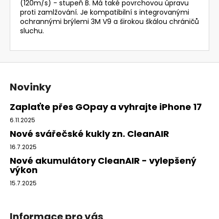
(120m/s) - stupeň B. Má také povrchovou úpravu
proti zamlžování. Je kompatibilní s integrovanými
ochrannými brýlemi 3M V9 a širokou škálou chráničů
sluchu.
Z
á
Novinky
p
a
Zaplaťte přes GOpay a vyhrajte iPhone 17
t
6.11.2025
í
Nové svářečské kukly zn. CleanAIR
16.7.2025
Nové akumulátory CleanAIR - vylepšený
výkon
15.7.2025
Informace pro vás