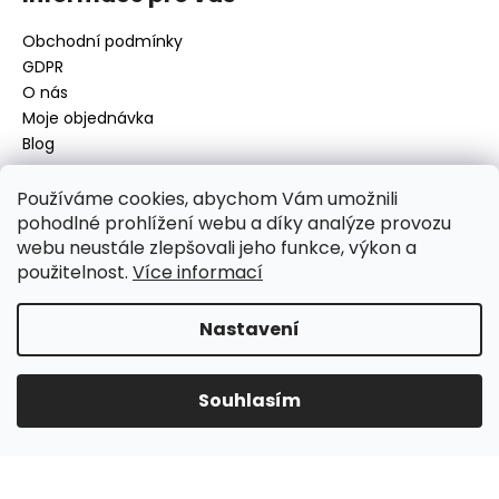
Obchodní podmínky
GDPR
O nás
Moje objednávka
Blog
Používáme cookies, abychom Vám umožnili
pohodlné prohlížení webu a díky analýze provozu
Kontakt
webu neustále zlepšovali jeho funkce, výkon a
použitelnost.
Více informací
disamsafety
@
disamsafety.cz
596 624 947
773 253 401
Nastavení
Sledujte nás na Facebooku
Souhlasím
Vytvořil Shoptet
Copyright 2026
DISAMSAFETY
. Všechna práva vyhrazena.