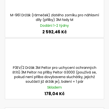
a
j
M-961 Držák (rámeček) zlatého zorníku pro náhlavní
í
díly (přilby) 3M řady M
t
Dodání 1-2 týdny
?
2 592,46 Kč
HLEDAT
P3EV/2 Držák 3M Peltor pro uchycení ochranných
štítů 3M Peltor na přilby Peltor G3000 (používá se,
D
pokud není přilba dovybavena sluchátky, jejichž
součástí již držák je), balení = 1 pár
o
Skladem
p
o
178,04 Kč
r
u