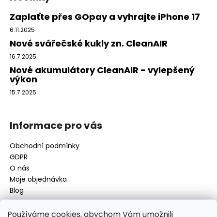
p
a
c
a
Zaplaťte přes GOpay a vyhrajte iPhone 17
í
t
6.11.2025
p
í
Nové svářečské kukly zn. CleanAIR
r
v
16.7.2025
k
Nové akumulátory CleanAIR - vylepšený
y
výkon
v
15.7.2025
ý
p
i
Informace pro vás
s
u
Obchodní podmínky
GDPR
O nás
Moje objednávka
Blog
Používáme cookies, abychom Vám umožnili