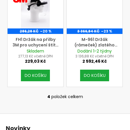
3M
286,28 KČ
–20 %
3 366,84 KČ
–23 %
FH1 Držák na přilby
M-961 Držák
3M pro uchycení štítů
(rámeček) zlatého
3M
zorníku pro náhlavní
Skladem
Dodání 1-2 týdny
díly (přilby) 3M řady
277,13 Kč včetně DPH
3 136,88 Kč včetně DPH
229,03 Kč
2 592,46 Kč
M
DO KOŠÍKU
DO KOŠÍKU
4
položek celkem
O
v
l
Z
á
á
d
Novinky