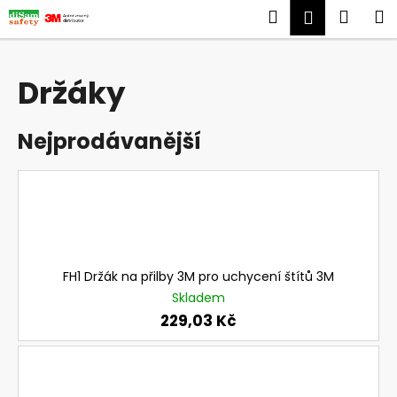
K
Přejít
Hledat
Náku
M
Přihlášen
na
o
obsah
Zpět
Zpět
košík
š
í
Držáky
C
k
o
Nejprodávanější
p
o
t
ř
e
b
u
FH1 Držák na přilby 3M pro uchycení štítů 3M
Skladem
j
229,03 Kč
e
t
e
n