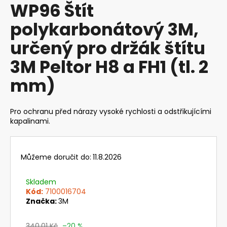
WP96 Štít
produktu
a
je
polykarbonátový 3M,
j
0,0
z
í
určený pro držák štítu
5
t
hvězdiček.
3M Peltor H8 a FH1 (tl. 2
?
mm)
Pro ochranu před nárazy vysoké rychlosti a odstřikujícími
HLEDAT
kapalinami.
Můžeme doručit do:
11.8.2026
D
o
Skladem
p
Kód:
7100016704
o
Značka:
3M
r
u
340,01 Kč
–20 %