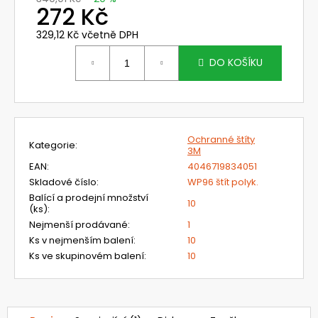
č
272 Kč
u
j
329,12 Kč včetně DPH
e
Měrná
cena:
m
DO KOŠÍKU
e
MUŠLOVÉ
CHRÁNIČE
Ochranné štíty
UVEX
Kategorie
:
3M
K
EAN
:
4046719834051
JUNIOR,
RŮŽOVÉ
Skladové číslo
:
WP96 štít polyk.
Balící a prodejní množství
419
10
(ks)
:
Kč
Původně:
Nejmenší prodávané
:
1
599
Ks v nejmenším balení
:
10
Kč
Ks ve skupinovém balení
:
10