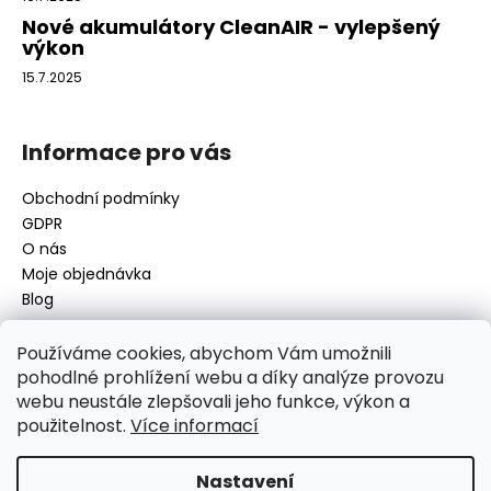
Nové akumulátory CleanAIR - vylepšený
výkon
15.7.2025
Informace pro vás
Obchodní podmínky
GDPR
O nás
Moje objednávka
Blog
Používáme cookies, abychom Vám umožnili
pohodlné prohlížení webu a díky analýze provozu
Kontakt
webu neustále zlepšovali jeho funkce, výkon a
použitelnost.
Více informací
disamsafety
@
disamsafety.cz
596 624 947
773 253 401
Nastavení