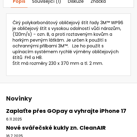
Popis
Související (1)
Diskuze
Značka
Čirý polykarbonátový obličejový štít řady 3M™ WP96
je obličejový štít s vysokou odolností vůči nárazům,
(120m/s) - ozn. B, a proti roztaveným kovům a
horkým pevným látkám. Je určen k použití s
ochrannými přilbami 3M™. Lze ho použít s
upínacím systémem rychlé výměny obličejových
štítů FH1 a H8.
Štít má rozměry 230 x 370 mm a tl. 2 mm.
Z
á
Novinky
p
a
Zaplaťte přes GOpay a vyhrajte iPhone 17
t
6.11.2025
í
Nové svářečské kukly zn. CleanAIR
16.7.2025