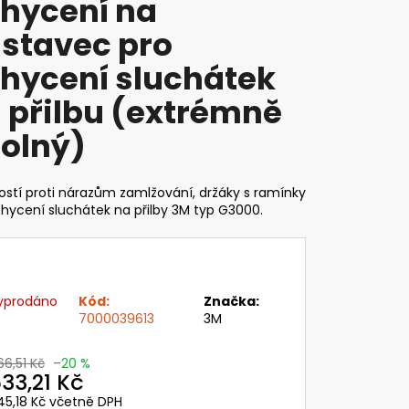
hycení na
C LESNICKÝ A
T 3M PRO OCHRANU
stavec pro
CHU S DRÁTĚNÝM
ANNÝMI SLUCHÁTKY
hycení sluchátek
,84 Kč
 přilbu (extrémně
olný)
stí proti nárazům zamlžování, držáky s ramínky
hycení sluchátek na přilby 3M typ G3000.
yprodáno
Kód:
Značka:
7000039613
3M
66,51 Kč
–20 %
33,21 Kč
45,18 Kč včetně DPH