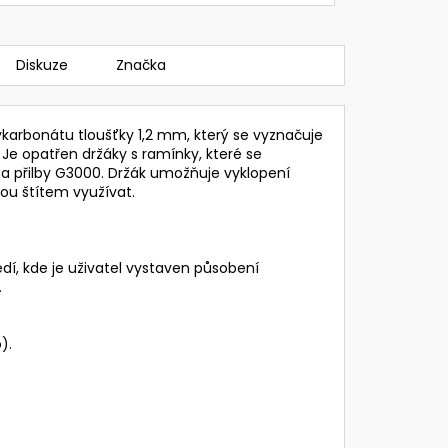
Diskuze
Značka
karbonátu tloušťky 1,2 mm, který se vyznačuje
Je opatřen držáky s ramínky, které se
na přilby G3000. Držák umožňuje vyklopení
ou štítem využívat.
edí, kde je uživatel vystaven působení
.
).