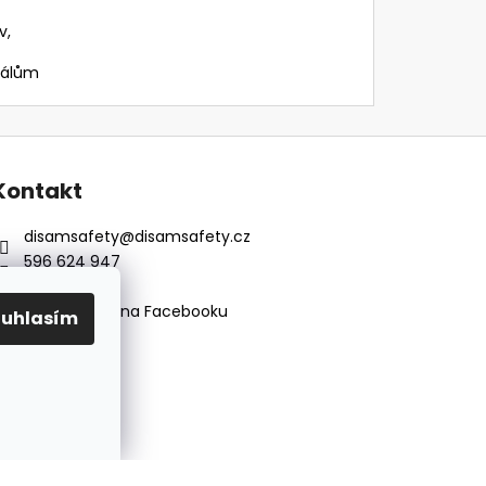
v,
iálům
Kontakt
disamsafety
@
disamsafety.cz
596 624 947
773 253 401
Sledujte nás na Facebooku
ouhlasím