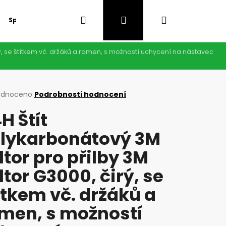
Hledat
Přihlášení
Nákupní
Speciální nabídka
GDPR
rý, se štítkem vč. držáků a ramen, s možností uchycení na nástavec
košík
rné
odnoceno
Podrobnosti hodnocení
cení
H Štít
ktu
lykarbonátový 3M
ltor pro přilby 3M
ček.
ltor G3000, čirý, se
ítkem vč. držáků a
men, s možností
Následující