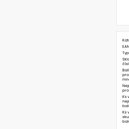
M
c
Kat
EA
Typ
Skl
čís
Bal
pro
mno
Ne
pr
Ks 
ne
bal
Ks 
sk
bal