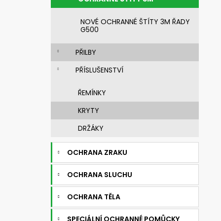
n
NEHOŘLAVÁ BLŮZA JAKUB
e
1 450 Kč
NOVÉ OCHRANNÉ ŠTÍTY 3M ŘADY
l
G500
PŘILBY
PŘÍSLUŠENSTVÍ
ŘEMÍNKY
KRYTY
DRŽÁKY
OCHRANA ZRAKU
OCHRANA SLUCHU
OCHRANA TĚLA
SPECIÁLNÍ OCHRANNÉ POMŮCKY