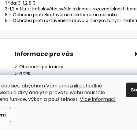
Třída: 3-1,2 8 9
3-1,2 = filtr ultrafialového světla s dobrou rozeznatelností bare
8 = Ochrana proti zkratovému elektrickému oblouku
9 = Ochrana proti roztavenému kovu a horkým tuhým mater
Informace pro vás
Obchodní podmínky
GDPR
O nás
 cookies, abychom Vám umožnili pohodlné
Moje objednávka
S
 webu a díky analýze provozu webu neustále
Blog
jeho funkce, výkon a použitelnost.
Více informací
ní