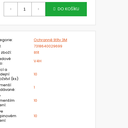
ěrná
ena:
DO KOŠÍKU
egorie
:
Ochranné štíty 3M
N
:
7318640029699
 zboží
:
štít
adové
V4H
lo
:
ící a
dejní
10
žství (ks)
:
jmenší
1
odávané
:
v
jmenším
10
ení
:
ve
upinovém
10
ení
: