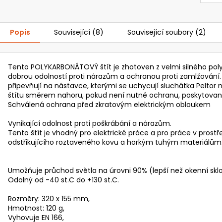
Popis
Související (8)
Související soubory (2)
Tento POLYKARBONÁTOVÝ štít je zhotoven z velmi silného poly
dobrou odolností proti nárazům a ochranou proti zamlžování. 
připevňují na nástavce, kterými se uchycují sluchátka Peltor 
štítu směrem nahoru, pokud není nutné ochranu, poskytovan
Schválená ochrana před zkratovým elektrickým obloukem
Vynikající odolnost proti poškrábání a nárazům.
Tento štít je vhodný pro elektrické práce a pro práce v prostř
odstřikujícího roztaveného kovu a horkým tuhým materiálům
Umožňuje průchod světla na úrovni 90% (lepší než okenní sklo
Odolný od -40 st.C do +130 st.C.
Rozměry: 320 x 155 mm,
Hmotnost: 120 g,
Vyhovuje EN 166,