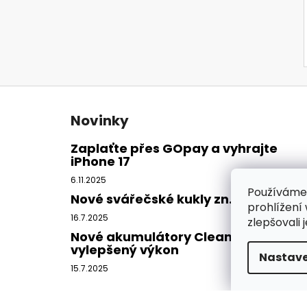
Z
á
Novinky
p
a
Zaplaťte přes GOpay a vyhrajte
iPhone 17
t
í
6.11.2025
Používáme
Nové svářečské kukly zn. CleanAIR
prohlížení
16.7.2025
zlepšovali 
Nové akumulátory CleanAIR -
vylepšený výkon
Nastave
15.7.2025