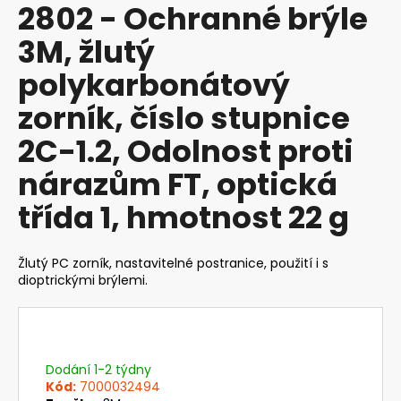
2802 - Ochranné brýle
produktu
a
je
3M, žlutý
j
0,0
z
í
polykarbonátový
5
t
hvězdiček.
zorník, číslo stupnice
?
2C-1.2, Odolnost proti
nárazům FT, optická
třída 1, hmotnost 22 g
HLEDAT
Žlutý PC zorník, nastavitelné postranice, použití i s
dioptrickými brýlemi.
D
o
p
o
r
Dodání 1-2 týdny
u
Kód:
7000032494