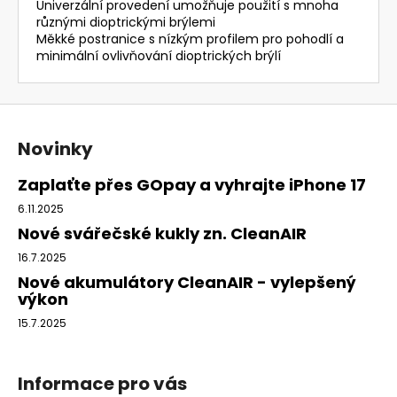
Univerzální provedení umožňuje použití s mnoha
různými dioptrickými brýlemi
Měkké postranice s nízkým profilem pro pohodlí a
minimální ovlivňování dioptrických brýlí
Z
á
Novinky
p
a
Zaplaťte přes GOpay a vyhrajte iPhone 17
t
6.11.2025
í
Nové svářečské kukly zn. CleanAIR
16.7.2025
Nové akumulátory CleanAIR - vylepšený
výkon
15.7.2025
Informace pro vás