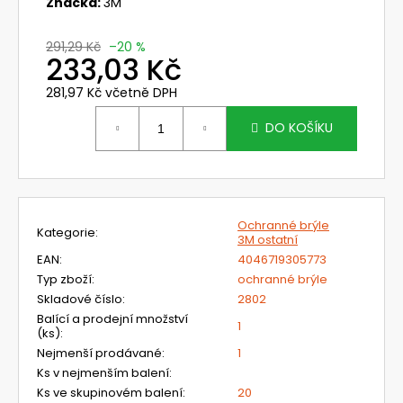
č
Značka:
3M
u
j
291,29 Kč
–20 %
233,03 Kč
e
m
281,97 Kč včetně DPH
e
Měrná
cena:
DO KOŠÍKU
703071
OCHRANA
HLAVY
PRO
ŠTÍT
Ochranné brýle
OMNIRA
Kategorie
:
3M ostatní
386,40
EAN
:
4046719305773
Kč
Typ zboží
:
ochranné brýle
Původně:
Skladové číslo
:
2802
460
Kč
Balící a prodejní množství
1
(ks)
:
Nejmenší prodávané
:
1
Ks v nejmenším balení
:
Ks ve skupinovém balení
:
20