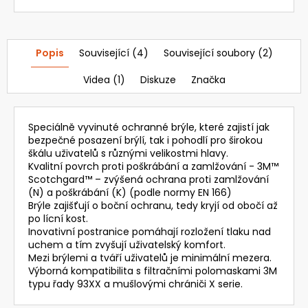
Popis
Související (4)
Související soubory (2)
Videa (1)
Diskuze
Značka
Speciálně vyvinuté ochranné brýle, které zajistí jak
bezpečné posazení brýlí, tak i pohodlí pro širokou
škálu uživatelů s různými velikostmi hlavy.
Kvalitní povrch proti poškrábání a zamlžování - 3M™
Scotchgard™ – zvýšená ochrana proti zamlžování
(N) a poškrábání (K) (podle normy EN 166)
Brýle zajišťují o boční ochranu, tedy kryjí od obočí až
po lícní kost.
Inovativní postranice pomáhají rozložení tlaku nad
uchem a tím zvyšují uživatelský komfort.
Mezi brýlemi a tváří uživatelů je minimální mezera.
Výborná kompatibilita s filtračními polomaskami 3M
typu řady 93XX a mušlovými chrániči X serie.