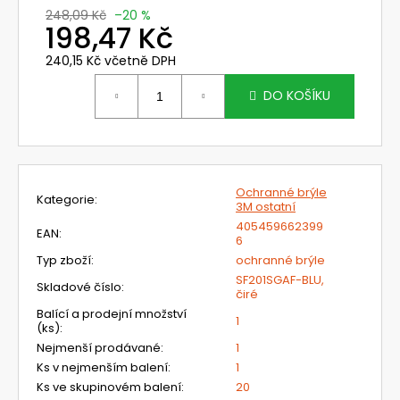
č
248,09 Kč
–20 %
u
198,47 Kč
j
e
240,15 Kč včetně DPH
Měrná
m
cena:
DO KOŠÍKU
e
NEHOŘLAVÉ
KALHOTY
LACL
Ochranné brýle
JAKUB
Kategorie
:
3M ostatní
1
405459662399
EAN
:
420
6
Kč
Typ zboží
:
ochranné brýle
SF201SGAF-BLU,
Skladové číslo
:
čiré
Balící a prodejní množství
1
(ks)
:
Nejmenší prodávané
:
1
Ks v nejmenším balení
:
1
Ks ve skupinovém balení
:
20