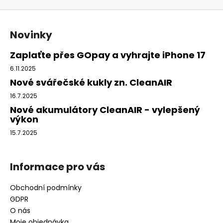
Z
á
Novinky
p
a
Zaplaťte přes GOpay a vyhrajte iPhone 17
t
6.11.2025
í
Nové svářečské kukly zn. CleanAIR
16.7.2025
Nové akumulátory CleanAIR - vylepšený
výkon
15.7.2025
Informace pro vás
Obchodní podmínky
GDPR
O nás
Moje objednávka