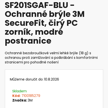
SF201SGAF-BLU -
produktu
a
je
Ochranné brýle 3M
j
0,0
z
í
SecureFit, čirý PC
5
t
hvězdiček.
zorník, modré
?
postranice
Ochranné bezobroučkové velmi lehké brýle (18 g) s
HLEDAT
ochranou proti zamlžování a poškrábání s komfortními
stranicemi pro pohodlné nošení
D
Můžeme doručit do:
10.8.2026
o
p
Skladem
o
Kód:
7100185279
r
Značka:
3M
u