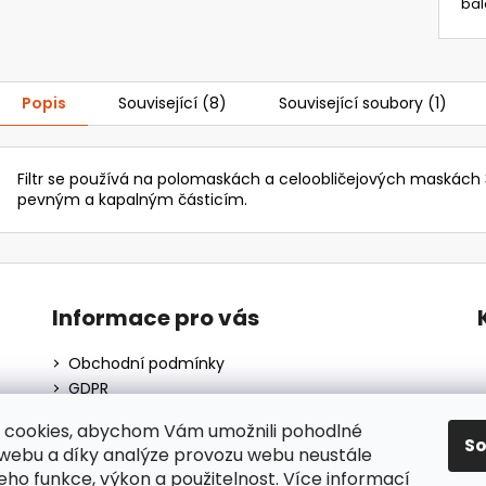
bal
Popis
Související (8)
Související soubory (1)
Filtr se používá na polomaskách a celoobličejových maskách 
pevným a kapalným částicím.
Informace pro vás
Obchodní podmínky
GDPR
O nás
 cookies, abychom Vám umožnili pohodlné
Moje objednávka
S
 webu a díky analýze provozu webu neustále
Blog
jeho funkce, výkon a použitelnost.
Více informací