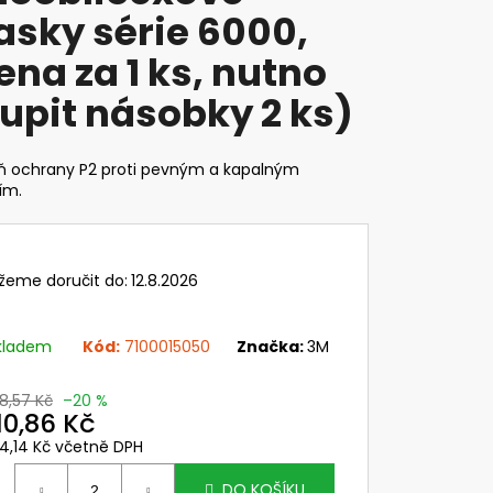
VI WIND - DELTA PLUS
sky série 6000,
č
ena za 1 ks, nutno
upit násobky 2 ks)
ň ochrany P2 proti pevným a kapalným
ím.
žeme doručit do:
12.8.2026
kladem
Kód:
7100015050
Značka:
3M
38,57 Kč
–20 %
10,86 Kč
34,14 Kč včetně DPH
ěrná
ena:
DO KOŠÍKU