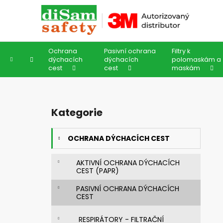
K
Přejít
na
o
obsah
Zpět
Zpět
š
do
do
í
Ochrana
Pasivní ochrana
Filtry k
k
obchodu
obchodu
Domů
dýchacích
dýchacích
polomaskám a
cest
cest
maskám
P
o
Kategorie
Přeskočit
s
kategorie
t
OCHRANA DÝCHACÍCH CEST
r
a
AKTIVNÍ OCHRANA DÝCHACÍCH
n
CEST (PAPR)
n
PASIVNÍ OCHRANA DÝCHACÍCH
í
CEST
p
a
RESPIRÁTORY - FILTRAČNÍ