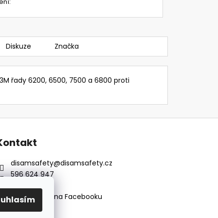
ení
:
Diskuze
Značka
3M řady 6200, 6500, 7500 a 6800 proti
Kontakt
disamsafety
@
disamsafety.cz
596 624 947
773 253 401
Sledujte nás na Facebooku
ouhlasím