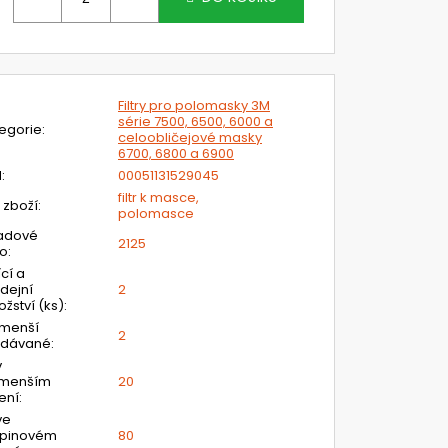
Filtry pro polomasky 3M
série 7500, 6500, 6000 a
egorie
:
celoobličejové masky
6700, 6800 a 6900
N
:
00051131529045
filtr k masce,
 zboží
:
polomasce
adové
2125
lo
:
ící a
dejní
2
žství (ks)
:
jmenší
2
odávané
:
v
jmenším
20
ení
:
ve
upinovém
80