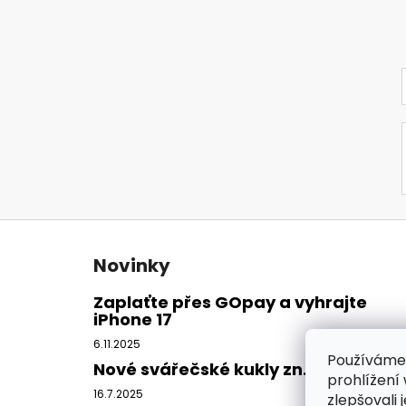
Z
á
Novinky
p
a
Zaplaťte přes GOpay a vyhrajte
iPhone 17
t
í
6.11.2025
Používáme
Nové svářečské kukly zn. CleanAIR
prohlížení
16.7.2025
zlepšovali 