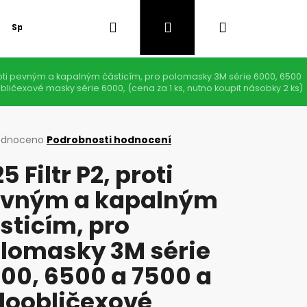
Hledat
Přihlášení
Nákupní
Speciální nabídka
GDPR
 proti pevným a kapalným částicím, pro polomasky 3M série 6000, 6500
košík
bličexové masky série 6000, (cena za 1 ks, nutno koupit násobky 2 ks)
rné
odnoceno
Podrobnosti hodnocení
cení
25 Filtr P2, proti
ktu
vným a kapalným
sticím, pro
ček.
lomasky 3M série
00, 6500 a 7500 a
Následující
loobličexové