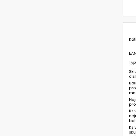
Kat
EA
Typ
Skl
čís
Bal
pro
mno
Ne
pr
Ks 
ne
bal
Ks 
sk