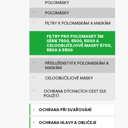
720392.51 UNIMASK - LEHKÝ
POLOMASKY
n
UNIVERZÁLNÍ OBLIČEJOVÝ ŠTÍT S
TEXTILNÍM OBLIČEJOVÝM
e
POLOMASKY
TĚSNĚNÍM,VÁLCOVÝM ZORNÍKEM A S
l
PĚTIBODOVÝM UPÍNACÍM SYSTÉMEM
FILTRY K POLOMASKÁM A MASKÁM
3 521,28 Kč
Původně:
4 192 Kč
FILTRY PRO POLOMASKY 3M
SÉRIE 7500, 6500, 6000 A
CELOOBLIČEJOVÉ MASKY 6700,
6800 A 6900
PŘÍSLUŠENSTVÍ K POLOMASKÁM A
MASKÁM
CELOOBLIČEJOVÉ MASKY
OCHRANA DÝCHACÍCH CEST DLE
POUŽITÍ
OCHRANA PŘI SVAŘOVÁNÍ
OCHRANA HLAVY A OBLIČEJE