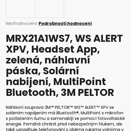
a
j
í
Průměrné
Neohodnoceno
Podrobnosti hodnocení
t
hodnocení
MRX21A1WS7, WS ALERT
produktu
?
je
XPV, Headset App,
0,0
z
zelená, náhlavní
5
hvězdiček.
páska, Solární
HLEDAT
nabijení, MultiPoint
Bluetooth, 3M PELTOR
D
o
p
Náhlavní souprava 3M™ PELTOR™ WS™ ALERT™ XPV se
o
solárním napájením má Bluetooth®, MultiPoint s mikrofon
r
s potlačením šumu a samonabíjí se pomocí fotovoltaické
energie. Pomáhá chránit před nebezpečným hlukem, ale
u
také usnadňuje telefonování s oběma rukama volnýma v