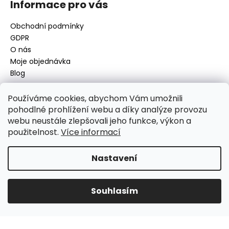
Informace pro vás
Obchodní podmínky
GDPR
O nás
Moje objednávka
Blog
Používáme cookies, abychom Vám umožnili
pohodlné prohlížení webu a díky analýze provozu
Kontakt
webu neustále zlepšovali jeho funkce, výkon a
použitelnost.
Více informací
disamsafety
@
disamsafety.cz
596 624 947
773 253 401
Nastavení
Sledujte nás na Facebooku
Souhlasím
Vytvořil Shoptet
Copyright 2026
DISAMSAFETY
. Všechna práva vyhrazena.