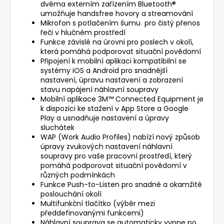
dvěma externím zařízením Bluetooth®
umožňuje handsfree hovory a streamování
Mikrofon s potlačením šumu pro čistý přenos
řeči v hlučném prostředí
Funkce závislé na úrovni pro poslech v okolí,
která pomáhá podporovat situační povědomí
Připojení k mobilní aplikaci kompatibilní se
systémy iOS a Android pro snadnější
nastavení, úpravu nastavení a zobrazení
stavu napájení náhlavní soupravy
Mobilní aplikace 3M™ Connected Equipment je
k dispozici ke stažení v App Store a Google
Play a usnadňuje nastavení a úpravy
sluchátek
WAP (Work Audio Profiles) nabízí nový způsob
úpravy zvukových nastavení náhlavní
soupravy pro vaše pracovní prostředí, který
pomáhá podporovat situační povědomí v
různých podmínkách
Funkce Push-to-Listen pro snadné a okamžité
poslouchání okolí
Multifunkční tlačítko (výběr mezi
předdefinovanými funkcemi)
Náhlavní souprava se automaticky vypne po