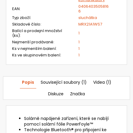
0406403505816
EAN
:
6
Typ zboží
:
sluchátka
Skladové číslo
:
MRX21A1WS7
Balící a prodejní množství
1
(ks)
:
Nejmenší prodávané
:
1
Ks v nejmenším balení
:
1
Ks ve skupinovém balení
:
1
Popis
Související soubory (1)
Videa (1)
Diskuze
Značka
Solárně napájené zařízení, které se nabíjí
pomocí solární fólie PowerFoyle™
Technologie Bluetooth® pro připojení ke