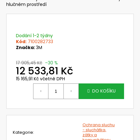
č
hlučném prostředí
u
j
e
m
e
Dodání 1-2 týdny
Kód:
7100282733
Značka:
3M
MUŠLOVÉ
CHRÁNIČE
17 905,45 Kč
–30 %
UVEX
12 533,81 Kč
K
JUNIOR,
15 165,91 Kč včetně DPH
RŮŽOVÉ
Měrná
419
cena:
DO KOŠÍKU
Kč
Původně:
599
Kč
Ochrana sluchu
- sluchátka,
Kategorie
:
zátky a
komunikátory