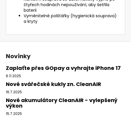
čtyřech hodinách nepoužívání, aby šetřila
baterii
Vyměnitelné polštářky (hygienická souprava)
a kryty
Z
á
Novinky
p
a
Zaplaťte přes GOpay a vyhrajte iPhone 17
t
6.11.2025
í
Nové svářečské kukly zn. CleanAIR
16.7.2025
Nové akumulátory CleanAIR - vylepšený
výkon
15.7.2025