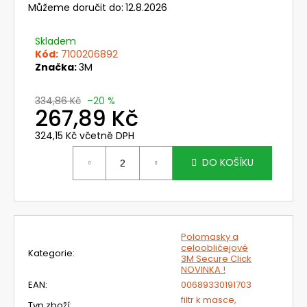
č
Můžeme doručit do:
12.8.2026
u
j
Skladem
e
Kód:
7100206892
m
Značka:
3M
e
334,86 Kč
–20 %
267,89 Kč
703401
SUMMIT
324,15 Kč včetně DPH
AIR
Měrná
6
cena:
DO KOŠÍKU
861,96
Kč
Původně:
8
169
Kč
Polomasky a
celoobličejové
Kategorie
:
3M Secure Click
NOVINKA !
EAN
:
00689330191703
filtr k masce,
Typ zboží
: