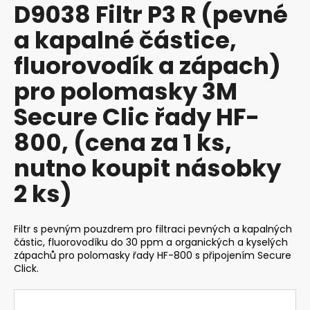
D9038 Filtr P3 R (pevné
produktu
a
je
a kapalné částice,
j
0,0
z
í
fluorovodík a zápach)
5
t
hvězdiček.
pro polomasky 3M
?
Secure Clic řady HF-
800, (cena za 1 ks,
nutno koupit násobky
HLEDAT
2 ks)
D
Filtr s pevným pouzdrem pro filtraci pevných a kapalných
o
částic, fluorovodíku do 30 ppm a organických a kyselých
p
zápachů pro polomasky řady HF-800 s připojením Secure
o
Click.
r
u