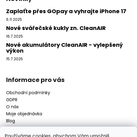
p
a
Zaplaťte přes GOpay a vyhrajte iPhone 17
t
6.11.2025
í
Nové svářečské kukly zn. CleanAIR
16.7.2025
Nové akumulátory CleanAIR - vylepšený
výkon
15.7.2025
Informace pro vás
Obchodní podmínky
GDPR
O nás
Moje objednávka
Blog
Používáme cookies, abychom Vám umožnili