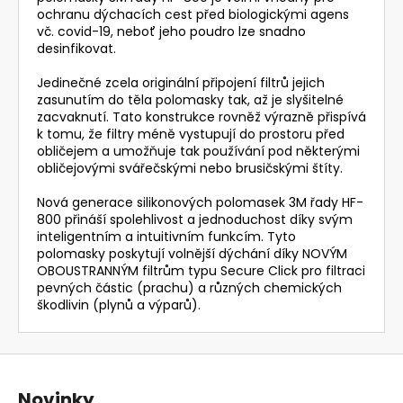
ochranu dýchacích cest před biologickými agens
vč. covid-19, neboť jeho poudro lze snadno
desinfikovat.
Jedinečné zcela originální připojení filtrů jejich
zasunutím do těla polomasky tak, až je slyšitelné
zacvaknutí. Tato konstrukce rovněž výrazně přispívá
k tomu, že filtry méně vystupují do prostoru před
obličejem a umožňuje tak používání pod některými
obličejovými svářečskými nebo brusičskými štíty.
Nová generace silikonových polomasek 3M řady HF-
800 přináší spolehlivost a jednoduchost díky svým
inteligentním a intuitivním funkcím. Tyto
polomasky poskytují volnější dýchání díky NOVÝM
OBOUSTRANNÝM filtrům typu Secure Click pro filtraci
pevných částic (prachu) a různých chemických
škodlivin (plynů a výparů).
Z
á
Novinky