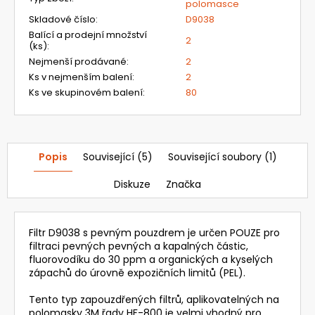
polomasce
Skladové číslo
:
D9038
Balící a prodejní množství
2
(ks)
:
Nejmenší prodávané
:
2
Ks v nejmenším balení
:
2
Ks ve skupinovém balení
:
80
Popis
Související (5)
Související soubory (1)
Diskuze
Značka
Filtr D9038 s pevným pouzdrem je určen POUZE pro
filtraci pevných pevných a kapalných částic,
fluorovodíku do 30 ppm a organických a kyselých
zápachů do úrovně expozičních limitů (PEL).
Tento typ zapouzdřených filtrů, aplikovatelných na
polomasky 3M řady HF-800 je velmi vhodný pro