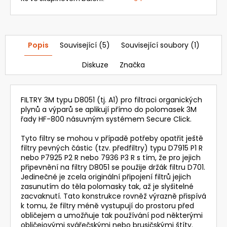
Popis
Související (5)
Související soubory (1)
Diskuze
Značka
FILTRY 3M typu D8051 (tj. A1) pro filtraci organických
plynů a výparů se aplikují přímo do polomasek 3M
řady HF-800 násuvným systémem Secure Click.
Tyto filtry se mohou v případě potřeby opatřit ještě
filtry pevných částic (tzv. předfiltry) typu D7915 P1 R
nebo P7925 P2 R nebo 7936 P3 R s tím, že pro jejich
připevnění na filtry D8051 se použije držák filtru D701.
Jedinečné je zcela originální připojení filtrů jejich
zasunutím do těla polomasky tak, až je slyšitelné
zacvaknutí. Tato konstrukce rovněž výrazně přispívá
k tomu, že filtry méně vystupují do prostoru před
obličejem a umožňuje tak používání pod některými
obličejovými svářečskými nebo brusičskými štíty.