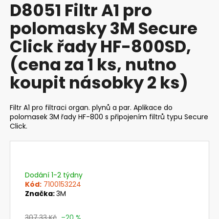
D8051 Filtr A1 pro
produktu
a
je
polomasky 3M Secure
j
0,0
z
í
Click řady HF-800SD,
5
t
hvězdiček.
(cena za 1 ks, nutno
?
koupit násobky 2 ks)
Filtr A1 pro filtraci organ. plynů a par. Aplikace do
HLEDAT
polomasek 3M řady HF-800 s připojením filtrů typu Secure
Click.
D
o
Dodání 1-2 týdny
p
Kód:
7100153224
o
Značka:
3M
r
u
307,33 Kč
–20 %