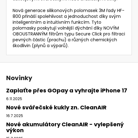
Nová generace silikonových polomasek 3M řady HF-
800 přináší spolehlivost a jednoduchost díky svým
inteligentním a intuitivním funkcím. Tyto
polomasky poskytují volnější dýchání díky NOVÝM
OBOUSTRANNÝM filtrům typu Secure Click pro filtraci
pevných částic (prachu) a různých chemických
škodlivin (plynů a výparů).
Z
á
Novinky
p
a
Zaplaťte přes GOpay a vyhrajte iPhone 17
t
6.11.2025
í
Nové svářečské kukly zn. CleanAIR
16.7.2025
Nové akumulátory CleanAIR - vylepšený
výkon