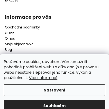
15.7.2025
Informace pro vás
Obchodní podmínky
GDPR
O nás
Moje objednávka
Blog
Používáme cookies, abychom Vám umožnili
pohodlné prohlížení webu a díky analýze provozu
Kontakt
webu neustále zlepšovali jeho funkce, výkon a
použitelnost.
Více informací
disamsafety
@
disamsafety.cz
596 624 947
773 253 401
Nastavení
Sledujte nás na Facebooku
Souhlasím