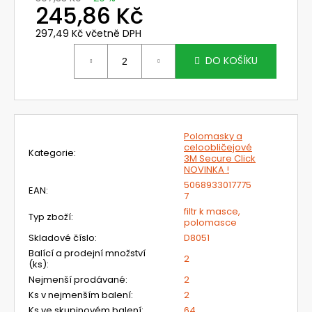
č
245,86 Kč
u
j
297,49 Kč včetně DPH
e
Měrná
cena:
DO KOŠÍKU
m
e
MUŠLOVÉ
CHRÁNIČE
Polomasky a
UVEX
celoobličejové
Kategorie
:
K
3M Secure Click
JUNIOR,
NOVINKA !
RŮŽOVÉ
5068933017775
EAN
:
7
419
Kč
filtr k masce,
Typ zboží
:
Původně:
polomasce
599
Skladové číslo
:
D8051
Kč
Balící a prodejní množství
2
(ks)
:
Nejmenší prodávané
:
2
Ks v nejmenším balení
:
2
Ks ve skupinovém balení
:
64