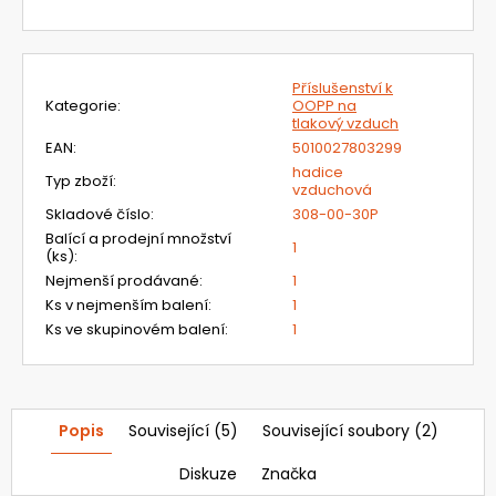
Příslušenství k
Kategorie
:
OOPP na
tlakový vzduch
EAN
:
5010027803299
hadice
Typ zboží
:
vzduchová
Skladové číslo
:
308-00-30P
Balící a prodejní množství
1
(ks)
:
Nejmenší prodávané
:
1
Ks v nejmenším balení
:
1
Ks ve skupinovém balení
:
1
Popis
Související (5)
Související soubory (2)
Diskuze
Značka