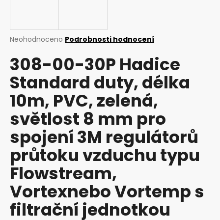
a
j
í
Průměrné
Neohodnoceno
Podrobnosti hodnocení
t
hodnocení
308-00-30P Hadice
produktu
?
je
Standard duty, délka
0,0
z
10m, PVC, zelená,
5
hvězdiček.
světlost 8 mm pro
HLEDAT
spojení 3M regulátorů
průtoku vzduchu typu
D
o
Flowstream,
p
Vortexnebo Vortemp s
o
r
filtrační jednotkou
u