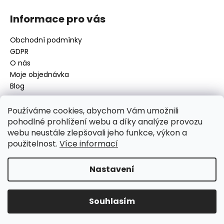
Informace pro vás
Obchodní podmínky
GDPR
O nás
Moje objednávka
Blog
Používáme cookies, abychom Vám umožnili
pohodlné prohlížení webu a díky analýze provozu
Kontakt
webu neustále zlepšovali jeho funkce, výkon a
použitelnost.
Více informací
disamsafety
@
disamsafety.cz
596 624 947
773 253 401
Nastavení
Sledujte nás na Facebooku
Souhlasím
Vytvořil Shoptet
Copyright 2026
DISAMSAFETY
. Všechna práva vyhrazena.