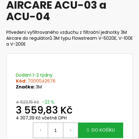
č
AIRCARE ACU-03 a
u
ACU-04
j
e
m
Přivedení vyfiltrovaného vzduchu z filtrační jednotky 3M
e
Aircare do regulátorů 3M typu Flowstream V-5020E, V-100E
a V-200E
NEHOŘLAVÉ
KALHOTY
LACL
JAKUB
Dodání 1-2 týdny
1
Kód:
7000042676
420
Značka:
3M
Kč
4 623,16 Kč
–23 %
3 559,83 Kč
4 307,39 Kč včetně DPH
Měrná
cena:
DO KOŠÍKU