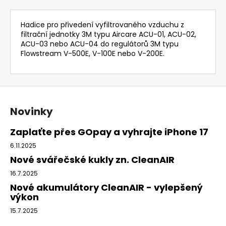
Hadice pro přivedení vyfiltrovaného vzduchu z
filtrační jednotky 3M typu Aircare ACU-01, ACU-02,
ACU-03 nebo ACU-04 do regulátorů 3M typu
Flowstream V-500E, V-100E nebo V-200E.
Z
á
Novinky
p
a
Zaplaťte přes GOpay a vyhrajte iPhone 17
t
6.11.2025
í
Nové svářečské kukly zn. CleanAIR
16.7.2025
Nové akumulátory CleanAIR - vylepšený
výkon
15.7.2025