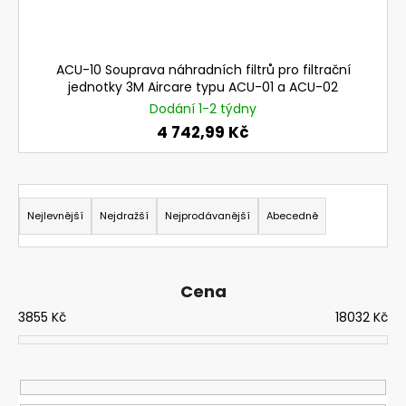
č
u
j
e
ACU-10 Souprava náhradních filtrů pro filtrační
m
jednotky 3M Aircare typu ACU-01 a ACU-02
e
Dodání 1-2 týdny
4 742,99 Kč
NEHOŘLAVÉ
KALHOTY
JAKUB
Ř
1
a
Nejlevnější
Nejdražší
Nejprodávanější
Abecedně
190
z
Kč
e
n
Cena
í
3855
Kč
18032
Kč
p
r
o