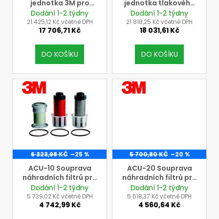
jednotka 3M pro
jednotka tlakového
d
filtraci tlakového
vzduchu 3M
Dodání 1-2 týdny
Dodání 1-2 týdny
u
vzduchu z externího
(umístění na podlahu
21 425,12 Kč včetně DPH
21 818,25 Kč včetně DPH
17 706,71 Kč
18 031,61 Kč
zdroje - provedení k
- přenosná)
k
připevnění na zeď
t
(náhrada za ACU-01)
DO KOŠÍKU
DO KOŠÍKU
ů
VÝROBCE
VÝROBCE
3M
3M
6 323,98 KČ
–25 %
5 700,80 KČ
–20 %
ACU-10 Souprava
ACU-20 Souprava
náhradních filtrů pro
náhradních filtrů pro
filtrační jednotky 3M
filtrační jednotky 3M
Dodání 1-2 týdny
Dodání 1-2 týdny
Aircare typu ACU-01
Aircare typu ACU-03
5 739,02 Kč včetně DPH
5 518,37 Kč včetně DPH
4 742,99 Kč
4 560,64 Kč
a ACU-02
a ACU-04