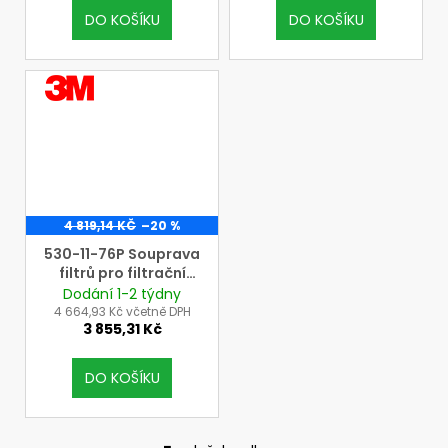
DO KOŠÍKU
DO KOŠÍKU
VÝROBCE
3M
4 819,14 KČ
–20 %
530-11-76P Souprava
filtrů pro filtrační
jednotku stlačeného
Dodání 1-2 týdny
vzduchu 3M AIRCARE
4 664,93 Kč včetně DPH
3 855,31 Kč
DO KOŠÍKU