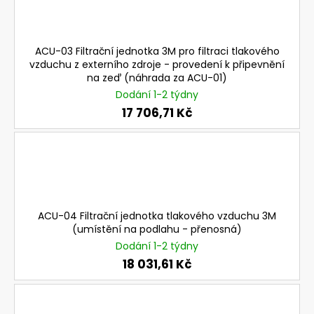
a
j
í
ACU-03 Filtrační jednotka 3M pro filtraci tlakového
vzduchu z externího zdroje - provedení k připevnění
t
na zeď (náhrada za ACU-01)
?
Dodání 1-2 týdny
17 706,71 Kč
HLEDAT
ACU-04 Filtrační jednotka tlakového vzduchu 3M
D
(umístění na podlahu - přenosná)
o
Dodání 1-2 týdny
p
18 031,61 Kč
o
r
u