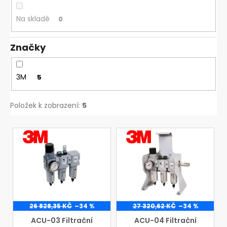
d
u
Na skladě
0
k
t
Značky
ů
3M
5
Položek k zobrazení:
5
V
VÝROBCE
VÝROBCE
3M
3M
ý
p
i
s
p
r
26 828,35 KČ
–34 %
27 320,62 KČ
–34 %
o
ACU-03 Filtrační
ACU-04 Filtrační