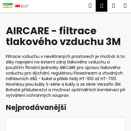
K
Přejít
Hledat
Náku
M
Přihlášen
na
o
obsah
Zpět
Zpět
košík
š
í
AIRCARE - filtrace
C
k
tlakového vzduchu 3M
o
p
o
Filtrace vzduchu v nevětraných prostorech je možná! A to
t
díky napojení na externí zdroj tlakového vzduchu a
použitím fltrační jednotky AIRCARE pro úpravu tlakového
ř
vzduchu pro dýchání, regulátoru Flowstream a vhodných
e
náhlavních dílů - kukel a přileb řady HT-100 až HT-700.
b
Novinkou jsou kukly S-série a kukly a ze série Versaflo 3M.
Bohaté příslušenství a možnost optimálních kombinací při
u
vytváření ochranných souprav.
j
Nejprodávanější
e
t
e
n