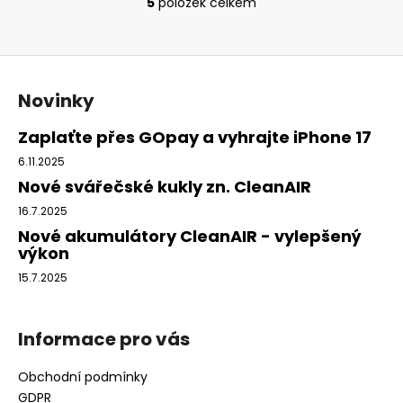
5
položek celkem
O
v
l
Z
á
á
d
Novinky
p
a
c
a
Zaplaťte přes GOpay a vyhrajte iPhone 17
í
t
6.11.2025
p
í
Nové svářečské kukly zn. CleanAIR
r
v
16.7.2025
k
Nové akumulátory CleanAIR - vylepšený
y
výkon
v
15.7.2025
ý
p
i
Informace pro vás
s
u
Obchodní podmínky
GDPR