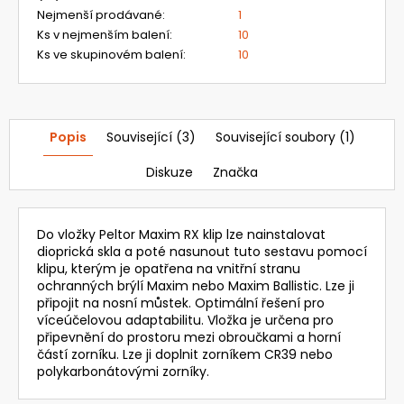
ZORNÍKEM
Nejmenší prodávané
:
1
3
Ks v nejmenším balení
:
10
632,16
Ks ve skupinovém balení
:
10
Kč
Původně:
4
324
Kč
Popis
Související (3)
Související soubory (1)
Diskuze
Značka
Do vložky Peltor Maxim RX klip lze nainstalovat
dioprická skla a poté nasunout tuto sestavu pomocí
klipu, kterým je opatřena na vnitřní stranu
ochranných brýlí Maxim nebo Maxim Ballistic. Lze ji
připojit na nosní můstek. Optimální řešení pro
víceúčelovou adaptabilitu. Vložka je určena pro
připevnění do prostoru mezi obroučkami a horní
částí zorníku. Lze ji doplnit zorníkem CR39 nebo
polykarbonátovými zorníky.