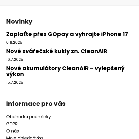
Z
á
Novinky
p
a
Zaplaťte přes GOpay a vyhrajte iPhone 17
t
6.11.2025
í
Nové svářečské kukly zn. CleanAIR
16.7.2025
Nové akumulátory CleanAIR - vylepšený
výkon
15.7.2025
Informace pro vás
Obchodní podmínky
GDPR
O nás
Moje objednávka