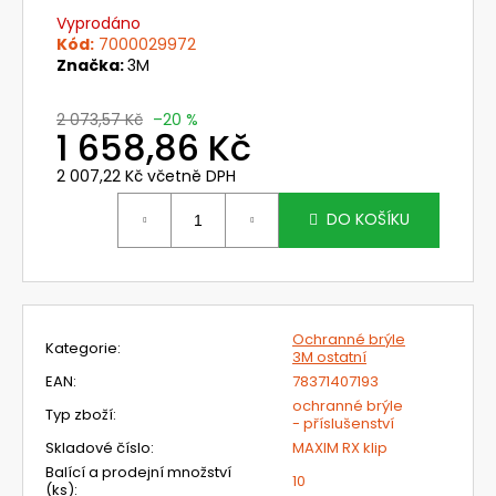
č
Vyprodáno
u
Kód:
7000029972
j
Značka:
3M
e
m
2 073,57 Kč
–20 %
e
1 658,86 Kč
2 007,22 Kč včetně DPH
720392.58
Měrná
UNIMASK
cena:
DO KOŠÍKU
-
LEHKÝ
UNIVERZÁLNÍ
OBLIČEJOVÝ
ŠTÍT
S
NEOPRENOVÝM
Ochranné brýle
Kategorie
:
3M ostatní
OBLIČEJOVÝM
TĚSNĚNÍM,
EAN
:
78371407193
5-
ochranné brýle
TI
Typ zboží
:
- příslušenství
BODOVÝM
Skladové číslo
:
MAXIM RX klip
PÁSKEM
A
Balící a prodejní množství
10
VÁLCOVÝM
(ks)
: