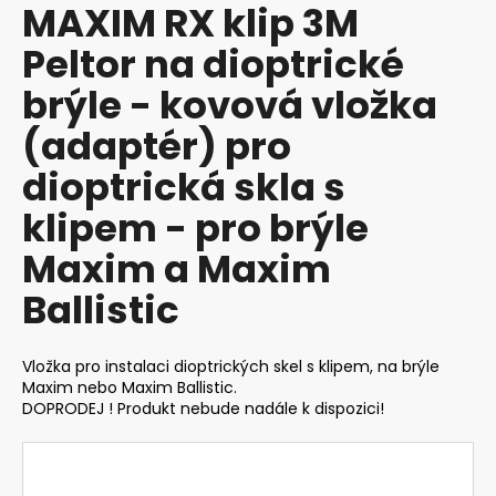
MAXIM RX klip 3M
produktu
a
je
Peltor na dioptrické
j
0,0
z
í
brýle - kovová vložka
5
t
hvězdiček.
(adaptér) pro
?
dioptrická skla s
klipem - pro brýle
Maxim a Maxim
HLEDAT
Ballistic
D
Vložka pro instalaci dioptrických skel s klipem, na brýle
o
Maxim nebo Maxim Ballistic.
p
DOPRODEJ ! Produkt nebude nadále k dispozici!
o
r
u