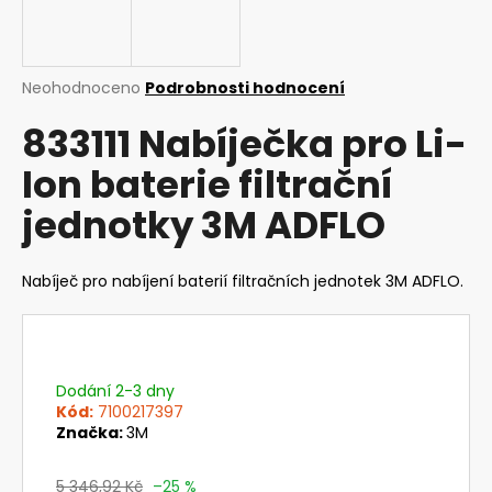
a
j
í
Průměrné
Neohodnoceno
Podrobnosti hodnocení
t
hodnocení
833111 Nabíječka pro Li-
produktu
?
je
Ion baterie filtrační
0,0
z
jednotky 3M ADFLO
5
hvězdiček.
HLEDAT
Nabíječ pro nabíjení baterií filtračních jednotek 3M ADFLO.
D
o
Dodání 2-3 dny
p
Kód:
7100217397
o
Značka:
3M
r
u
5 346,92 Kč
–25 %