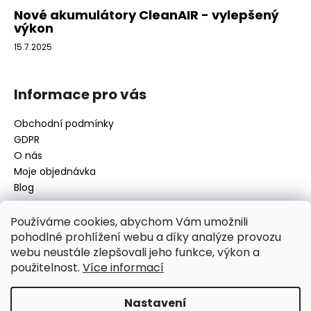
Nové akumulátory CleanAIR - vylepšený
výkon
15.7.2025
Informace pro vás
Obchodní podmínky
GDPR
O nás
Moje objednávka
Blog
Používáme cookies, abychom Vám umožnili
pohodlné prohlížení webu a díky analýze provozu
Kontakt
webu neustále zlepšovali jeho funkce, výkon a
použitelnost.
Více informací
disamsafety
@
disamsafety.cz
596 624 947
773 253 401
Nastavení