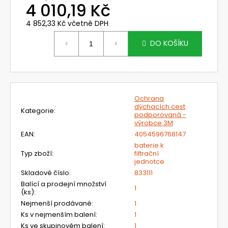
č
4 010,19 Kč
u
j
4 852,33 Kč včetně DPH
Měrná
e
cena:
DO KOŠÍKU
m
e
NEHOŘLAVÉ
KALHOTY
Ochrana
LACL
dýchacích cest
Kategorie
:
JAKUB
podporovaná -
výrobce 3M
1
EAN
:
4054596768147
420
Kč
baterie k
Typ zboží
:
filtrační
jednotce
Skladové číslo
:
833111
Balící a prodejní množství
1
(ks)
:
Nejmenší prodávané
:
1
Ks v nejmenším balení
:
1
Ks ve skupinovém balení
:
1