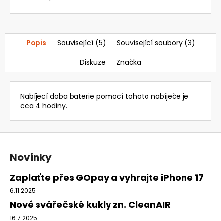
Popis
Související (5)
Související soubory (3)
Diskuze
Značka
Nabíjecí doba baterie pomocí tohoto nabíječe je
cca 4 hodiny.
Z
á
Novinky
p
a
Zaplaťte přes GOpay a vyhrajte iPhone 17
t
6.11.2025
í
Nové svářečské kukly zn. CleanAIR
16.7.2025