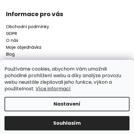
Informace pro vás
Obchodní podmínky
GDPR
O nás
Moje objednávka
Blog
Používáme cookies, abychom Vám umožnili
pohodlné prohlížení webu a díky analýze provozu
Kontakt
webu neustále zlepšovali jeho funkce, výkon a
použitelnost.
Více informací
disamsafety
@
disamsafety.cz
596 624 947
773 253 401
Nastavení
Sledujte nás na Facebooku
Souhlasím
Vytvořil Shoptet