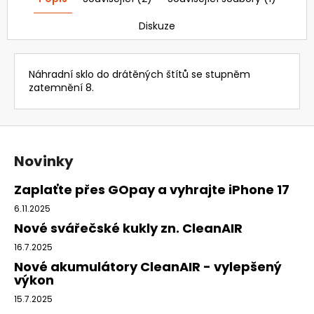
Diskuze
Náhradní sklo do drátěných štítů se stupněm
zatemnění 8.
Z
á
Novinky
p
a
Zaplaťte přes GOpay a vyhrajte iPhone 17
t
6.11.2025
í
Nové svářečské kukly zn. CleanAIR
16.7.2025
Nové akumulátory CleanAIR - vylepšený
výkon
15.7.2025