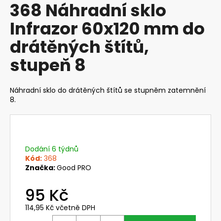
368 Náhradní sklo
produktu
a
je
Infrazor 60x120 mm do
j
0,0
z
í
drátěných štítů,
5
t
hvězdiček.
stupeň 8
?
Náhradní sklo do drátěných štítů se stupněm zatemnění
8.
HLEDAT
Dodání 6 týdnů
D
Kód:
368
o
Značka:
Good PRO
p
o
95 Kč
r
114,95 Kč včetně DPH
u
Měrná