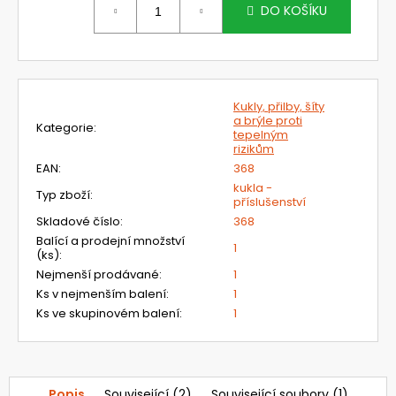
č
cena:
DO KOŠÍKU
u
j
e
m
e
Kukly, přilby, šíty
a brýle proti
Kategorie
:
tepelným
rizikům
NEHOŘLAVÉ
KALHOTY
EAN
:
368
LACL
kukla -
Typ zboží
:
JAKUB
příslušenství
1
Skladové číslo
:
368
420
Balící a prodejní množství
1
Kč
(ks)
:
Nejmenší prodávané
:
1
Ks v nejmenším balení
:
1
Ks ve skupinovém balení
:
1
Popis
Související (2)
Související soubory (1)