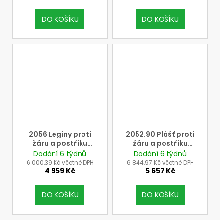
DO KOŠÍKU
DO KOŠÍKU
2056 Leginy proti
2052.90 Plášť proti
žáru a postřiku
žáru a postřiku
taveninou
taveninou se
Dodání 6 týdnů
Dodání 6 týdnů
kalhotového střihu
zapínáním vpředu -
6 000,39 Kč včetně DPH
6 844,97 Kč včetně DPH
4 959 Kč
5 657 Kč
suchý zip,
rychlorozepínací
spony, druky, 90 cm
DO KOŠÍKU
DO KOŠÍKU