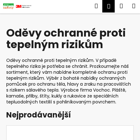
K
Přejít
Hledat
Náku
M
Přihlášen
na
o
obsah
Zpět
Zpět
košík
š
í
Oděvy ochranné proti
C
k
tepelným rizikům
o
p
o
Oděvy ochranné proti tepelným rizikům. V případě
t
tepelného rizika je potřeba se chránit. Prozkoumejte náš
sortiment, který vám nabídne kompletné ochranu proti
ř
tepelným rizikům. Výběr z bohaté nabídky ochranných
e
pomůcek pro ochranu těla, hlavy a zraku na pracovištích
b
s rizikem sálavého tepla. Výrobce firma Vochoc. Pláště,
kamaše, přilby, štíty, kukly a rukavice ze speciálních
u
tepluodolných textilií s pohliníkovaným povrchem.
j
Nejprodávanější
e
t
e
n