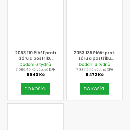
2053.110 Plášť proti
2053.135 Plášť proti
žáru a postřiku
žáru a postřiku
taveninou
taveninou
Dodání 6 týdnů
Dodání 6 týdnů
chirurgického střihu
chirurgického střihu
7 066,40 Kč včetně DPH
7 831,12 Kč včetně DPH
5 840 Kč
6 472 Kč
se zapínáním vzadu,
se zapínáním vzadu,
110 cm
135 cm
DO KOŠÍKU
DO KOŠÍKU