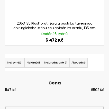
č
u
j
e
m
2053.135 Plášť proti žáru a postřiku taveninou
e
chirurgického střihu se zapínáním vzadu, 135 cm
Dodání 6 týdnů
6 472 Kč
720392.51
UNIMASK
-
LEHKÝ
Ř
UNIVERZÁLNÍ
a
OBLIČEJOVÝ
Nejlevnější
Nejdražší
Nejprodávanější
Abecedně
ŠTÍT
z
S
e
TEXTILNÍM
OBLIČEJOVÝM
n
Cena
TĚSNĚNÍM,VÁLCOVÝM
ZORNÍKEM
í
1147
Kč
6502
Kč
A
p
S
PĚTIBODOVÝM
r
UPÍNACÍM
o
SYSTÉMEM