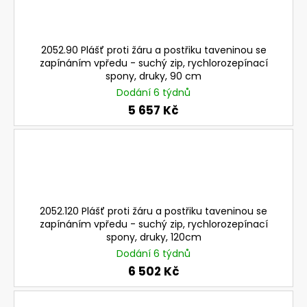
a
j
í
2052.90 Plášť proti žáru a postřiku taveninou se
zapínáním vpředu - suchý zip, rychlorozepínací
t
spony, druky, 90 cm
?
Dodání 6 týdnů
5 657 Kč
HLEDAT
2052.120 Plášť proti žáru a postřiku taveninou se
D
zapínáním vpředu - suchý zip, rychlorozepínací
o
spony, druky, 120cm
p
Dodání 6 týdnů
o
6 502 Kč
r
u