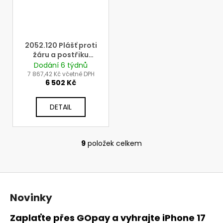
2052.120 Plášť proti
žáru a postřiku
taveninou se
Dodání 6 týdnů
zapínáním vpředu -
7 867,42 Kč včetně DPH
6 502 Kč
suchý zip,
rychlorozepínací
spony, druky, 120cm
DETAIL
9
položek celkem
O
v
l
Z
á
á
d
Novinky
p
a
c
a
Zaplaťte přes GOpay a vyhrajte iPhone 17