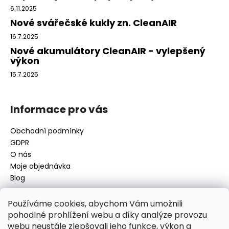
í
t
6.11.2025
p
í
Nové svářečské kukly zn. CleanAIR
r
v
16.7.2025
k
Nové akumulátory CleanAIR - vylepšený
y
výkon
v
15.7.2025
ý
p
i
Informace pro vás
s
u
Obchodní podmínky
GDPR
O nás
Moje objednávka
Blog
Používáme cookies, abychom Vám umožnili
pohodlné prohlížení webu a díky analýze provozu
Kontakt
webu neustále zlepšovali jeho funkce, výkon a