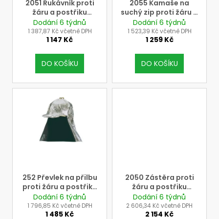
o
2051 Rukávník proti
2055 Kamaše na
žáru a postřiku
suchý zip proti žáru a
d
taveninou, 40 cm
postřiku taveninou
Dodání 6 týdnů
Dodání 6 týdnů
u
1 387,87 Kč včetně DPH
1 523,39 Kč včetně DPH
1 147 Kč
1 259 Kč
k
t
DO KOŠÍKU
DO KOŠÍKU
ů
252 Převlek na přilbu
2050 Zástěra proti
proti žáru a postřiku
žáru a postřiku
taveninou
taveninou
Dodání 6 týdnů
Dodání 6 týdnů
1 796,85 Kč včetně DPH
2 606,34 Kč včetně DPH
1 485 Kč
2 154 Kč