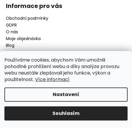
Informace pro vás
Obchodní podmínky
GDPR
O nás
Moje objednávka
Blog
Používáme cookies, abychom Vám umožnili
pohodlné prohlížení webu a díky analýze provozu
Kontakt
webu neustále zlepšovali jeho funkce, výkon a
použitelnost.
Více informací
disamsafety
@
disamsafety.cz
596 624 947
773 253 401
Nastavení
Sledujte nás na Facebooku
Souhlasím
Vytvořil Shoptet
Copyright 2026
DISAMSAFETY
. Všechna práva vyhrazena.