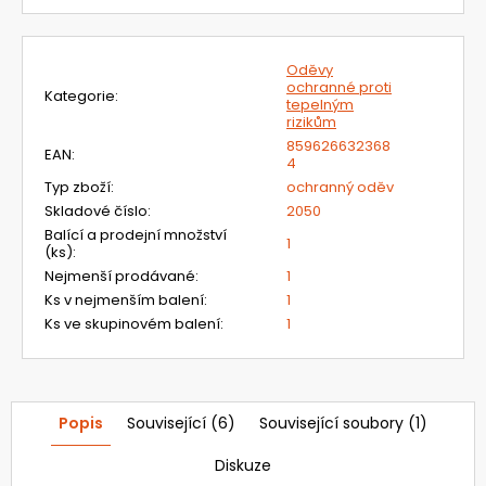
č
u
j
Oděvy
e
ochranné proti
m
Kategorie
:
tepelným
e
rizikům
859626632368
EAN
:
4
51E000FD
Typ zboží
:
ochranný oděv
FILTRAČNÍ
Skladové číslo
:
2050
JEDNOTKA
Balící a prodejní množství
CLEANAIR
1
(ks)
:
CHEMICAL
Nejmenší prodávané
:
1
2F
EX
Ks v nejmenším balení
:
1
Ks ve skupinovém balení
:
1
19
572,84
Kč
Původně:
23
301
Popis
Související (6)
Související soubory (1)
Kč
Diskuze