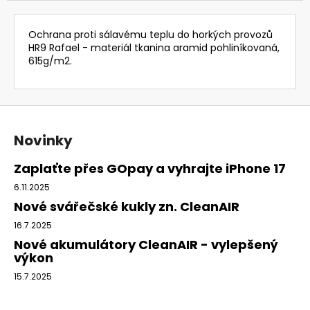
Ochrana proti sálavému teplu do horkých provozů
HR9 Rafael - materiál tkanina aramid pohliníkovaná,
615g/m2.
Z
á
Novinky
p
a
Zaplaťte přes GOpay a vyhrajte iPhone 17
t
6.11.2025
í
Nové svářečské kukly zn. CleanAIR
16.7.2025
Nové akumulátory CleanAIR - vylepšený
výkon
15.7.2025