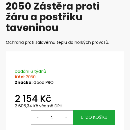
2050 Zástěra proti
produktu
a
je
žáru a postřiku
j
0,0
z
í
taveninou
5
t
hvězdiček.
?
Ochrana proti sálavému teplu do horkých provozů.
HLEDAT
Dodání 6 týdnů
Kód:
2050
Značka:
Good PRO
D
2 154 Kč
o
p
2 606,34 Kč včetně DPH
o
Měrná
cena:
r
DO KOŠÍKU
u