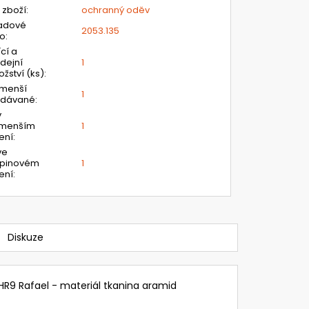
 zboží
:
ochranný oděv
adové
2053.135
lo
:
ící a
dejní
1
žství (ks)
:
jmenší
1
odávané
:
v
jmenším
1
ení
:
ve
upinovém
1
ení
:
Diskuze
HR9 Rafael - materiál tkanina aramid