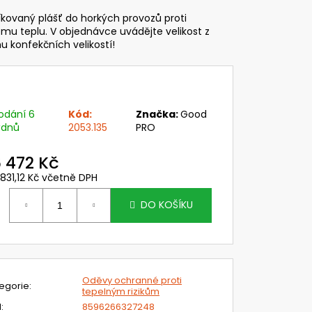
VI WIND - DELTA PLUS
íkovaný plášť do horkých provozů proti
mu teplu. V objednávce uvádějte velikost z
č
u konfekčních velikostí!
odání 6
Kód:
Značka:
Good
ýdnů
2053.135
PRO
 472 Kč
 831,12 Kč včetně DPH
ěrná
ena:
DO KOŠÍKU
Oděvy ochranné proti
egorie
:
tepelným rizikům
N
:
8596266327248