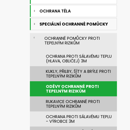
n
720392.51 UNIMASK - LEHKÝ
UNIVERZÁLNÍ OBLIČEJOVÝ ŠTÍT S
e
TEXTILNÍM OBLIČEJOVÝM
OCHRANA TĚLA
l
TĚSNĚNÍM,VÁLCOVÝM ZORNÍKEM A S
PĚTIBODOVÝM UPÍNACÍM SYSTÉMEM
SPECIÁLNÍ OCHRANNÉ POMŮCKY
3 521,28 Kč
Původně:
4 192 Kč
OCHRANNÉ POMŮCKY PROTI
TEPELNÝM RIZIKŮM
OCHRANA PROTI SÁLAVÉMU TEPLU
(HLAVA, OBLIČEJ) 3M
KUKLY, PŘILBY, ŠÍTY A BRÝLE PROTI
TEPELNÝM RIZIKŮM
ODĚVY OCHRANNÉ PROTI
TEPELNÝM RIZIKŮM
RUKAVICE OCHRANNÉ PROTI
TEPELNÝM RIZIKŮM
OCHRANA PROTI SÁLAVÉMU TEPLU
- VÝROBCE 3M