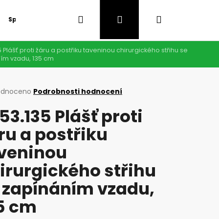
Hledat
Přihlášení
Nákupní
Speciální nabídka
GDPR
 Plášť proti žáru a postřiku taveninou chirurgického střihu se
košík
ím vzadu, 135 cm
rné
odnoceno
Podrobnosti hodnocení
cení
53.135 Plášť proti
ktu
ru a postřiku
veninou
ček.
irurgického střihu
 zapínáním vzadu,
5 cm
Následující