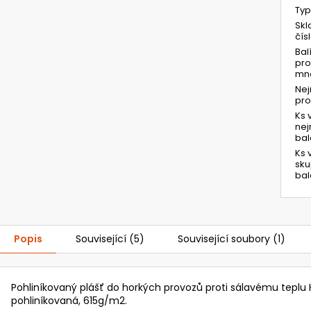
Typ
Skl
čís
Bal
pro
mno
Ne
pr
Ks 
ne
bal
Ks 
sk
bal
Popis
Související (5)
Související soubory (1)
Pohliníkovaný plášť do horkých provozů proti sálavému teplu 
pohliníkovaná, 615g/m2.