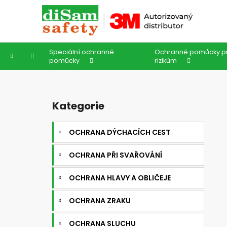
K
Přejít
na
o
obsah
Zpět
Zpět
š
do
do
í
Speciální ochranné
Ochranné pomůcky pr
k
obchodu
obchodu
Domů
pomůcky
rizikům
P
o
Kategorie
Přeskočit
s
kategorie
t
OCHRANA DÝCHACÍCH CEST
r
a
OCHRANA PŘI SVAŘOVÁNÍ
n
n
OCHRANA HLAVY A OBLIČEJE
í
OCHRANA ZRAKU
p
a
OCHRANA SLUCHU