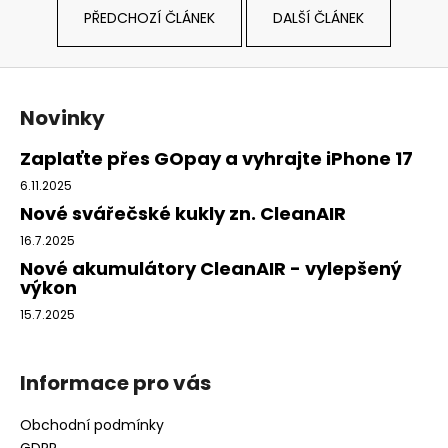
PŘEDCHOZÍ ČLÁNEK
DALŠÍ ČLÁNEK
a
j
í
Z
t
á
Novinky
?
p
a
Zaplaťte přes GOpay a vyhrajte iPhone 17
t
6.11.2025
í
Nové svářečské kukly zn. CleanAIR
HLEDAT
16.7.2025
Nové akumulátory CleanAIR - vylepšený
výkon
D
15.7.2025
o
p
Informace pro vás
o
r
Obchodní podmínky
u
GDPR