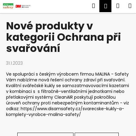
K
Přejít
Hledat
Náku
M
Přihlášen
na
o
obsah
Zpět
Zpět
košík
š
Nové produkty v
í
C
kategorii Ochrana při
k
o
svařování
p
o
t
31.1.2023
ř
Ve spolupráci s českým výrobcem firmou MALINA - Safety
e
Vám nabízíme nová řešení ochrany zdraví při svařování.
Kvalitní svářečské kukly se samozatmavovacími kazetami
b
v kombinaci s
s filtračně-ventilačními jednotkami nebo
u
přetlakovými systémy CleanAIR poskytují pokročilou
j
úroveň ochrany proti nebezpečným kontaminantům - viz
odkaz:
https://www.disamsafety.cz/svarecske-kukly-a-
e
komplety-vyrobce-malina-safety/
t
e
n