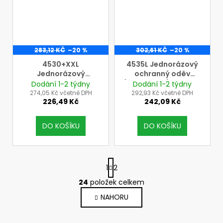
283,12 KČ
–20 %
302,61 KČ
–20 %
4530+XXL
4535L Jednorázový
Jednorázový
ochranný oděv
ochranný oděv, vel. M
(kombinéza) 3M, vel L
Dodání 1-2 týdny
Dodání 1-2 týdny
= výška: 186-194 cm,
274,05 Kč včetně DPH
292,93 Kč včetně DPH
226,49 Kč
242,09 Kč
obvod hrudníku: 115-
124 cm, (3M, typ 5/6,
tř. ochrany III)
DO KOŠÍKU
DO KOŠÍKU
S
1
2
t
r
24
položek celkem
O
á
v
NAHORU
n
l
k
o
á