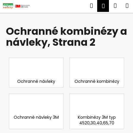
K
Přejít
Hledat
Náku
M
Přihlášen
na
o
obsah
Zpět
Zpět
košík
š
í
Ochranné kombinézy a
C
k
návleky
, Strana 2
o
p
o
t
ř
e
Ochranné návleky
Ochranné kombinézy
b
u
j
e
t
Ochranné návleky 3M
Kombinézy 3M typ
4520,30,40,65,70
e
n