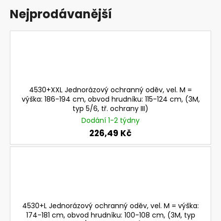
a
Nejprodávanější
j
í
t
?
4530+XXL Jednorázový ochranný oděv, vel. M =
výška: 186-194 cm, obvod hrudníku: 115-124 cm, (3M,
typ 5/6, tř. ochrany III)
HLEDAT
Dodání 1-2 týdny
226,49 Kč
D
o
p
o
r
4530+L Jednorázový ochranný oděv, vel. M = výška:
u
174-181 cm, obvod hrudníku: 100-108 cm, (3M, typ