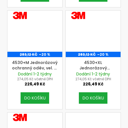
VÝROBCE
VÝROBCE
3M
3M
283,12 KČ
–20 %
283,12 KČ
–20 %
4530+M Jednorázový
4530+XL
ochranný oděv, vel. M
Jednorázový
= výška: 167-176 cm,
ochranný oděv, vel.
Dodání 1-2 týdny
Dodání 1-2 týdny
obvod hrudníku: 92-
XL = výška: 179-187
274,05 Kč včetně DPH
274,05 Kč včetně DPH
226,49 Kč
226,49 Kč
100 cm, (3M, typ 5/6,
cm, obvod
tř. ochrany III)
hrudníku:108-115 cm,
(3M, typ 5/6, tř.
DO KOŠÍKU
DO KOŠÍKU
ochrany III)
VÝROBCE
3M