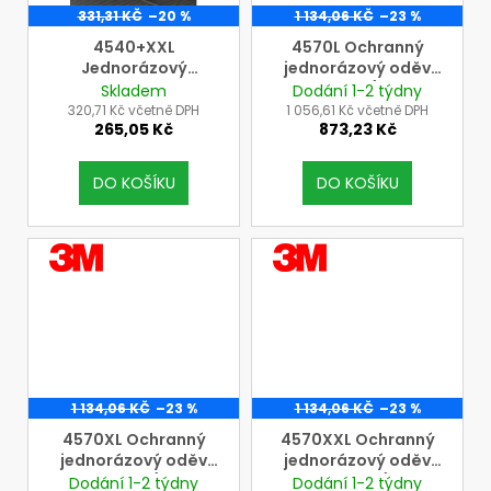
331,31 KČ
–20 %
1 134,06 KČ
–23 %
4540+XXL
4570L Ochranný
Jednorázový
jednorázový oděv
ochranný oděv, vel.
3M, vel. L (šedý,
Skladem
Dodání 1-2 týdny
XXL = výška: 186-194
lepené švy, dvojitý
320,71 Kč včetně DPH
1 056,61 Kč včetně DPH
265,05 Kč
873,23 Kč
cm, obvod hrudníku:
zip)
115-124 cm, (3M, typ
5/6, tř. ochrany III)
DO KOŠÍKU
DO KOŠÍKU
VÝROBCE
VÝROBCE
3M
3M
1 134,06 KČ
–23 %
1 134,06 KČ
–23 %
4570XL Ochranný
4570XXL Ochranný
jednorázový oděv
jednorázový oděv
3M, vel. XL (šedý,
3M, vel. XXL (šedý,
Dodání 1-2 týdny
Dodání 1-2 týdny