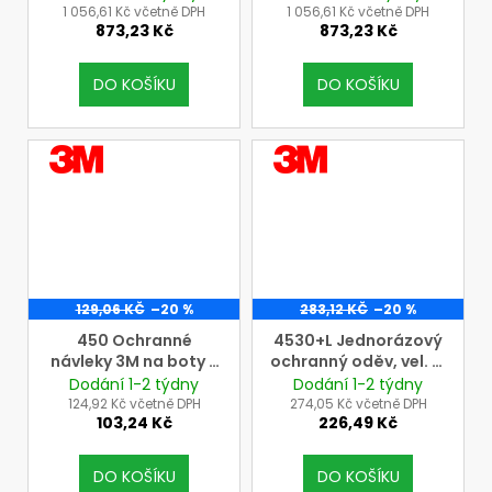
lepené švy, dvojitý
lepené švy, dvojitý
1 056,61 Kč včetně DPH
1 056,61 Kč včetně DPH
873,23 Kč
873,23 Kč
zip)
zip)
DO KOŠÍKU
DO KOŠÍKU
VÝROBCE
VÝROBCE
3M
3M
129,06 KČ
–20 %
283,12 KČ
–20 %
450 Ochranné
4530+L Jednorázový
návleky 3M na boty s
ochranný oděv, vel. M
protiskluzovou
= výška: 174-181 cm,
Dodání 1-2 týdny
Dodání 1-2 týdny
podrážkou (cena za 1
obvod hrudníku: 100-
124,92 Kč včetně DPH
274,05 Kč včetně DPH
103,24 Kč
226,49 Kč
pár)
108 cm, (3M, typ 5/6,
tř. ochrany III)
DO KOŠÍKU
DO KOŠÍKU