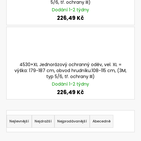
č
5/6, tř. ochrany III)
u
Dodání 1-2 týdny
j
226,49 Kč
e
m
e
G3000NOR31FH15C
LESNICKÝ
A
4530+XL Jednorázový ochranný oděv, vel. XL =
PRŮMYSLOVÝ
výška: 179-187 cm, obvod hrudníku:108-115 cm, (3M,
SET
typ 5/6, tř. ochrany III)
3M
Dodání 1-2 týdny
PRO
OCHRANU
226,49 Kč
OBLIČEJE
A
SLUCHU
Ř
S
DRÁTĚNÝM
a
Nejlevnější
Nejdražší
Nejprodávanější
Abecedně
ŠTÍTEM
z
A
OCHRANNÝMI
e
SLUCHÁTKY