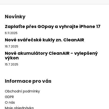
v
d
Z
á
a
n
á
c
Novinky
í
p
í
p
a
Zaplaťte přes GOpay a vyhrajte iPhone 17
r
t
6.11.2025
v
í
Nové svářečské kukly zn. CleanAIR
k
y
16.7.2025
v
Nové akumulátory CleanAIR - vylepšený
ý
výkon
p
15.7.2025
i
s
u
Informace pro vás
Obchodní podmínky
GDPR
O nás
Moje objednávka