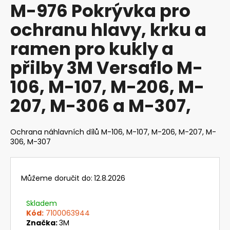
M-976 Pokrývka pro
produktu
a
je
ochranu hlavy, krku a
j
0,0
z
í
ramen pro kukly a
5
t
hvězdiček.
přilby 3M Versaflo M-
?
106, M-107, M-206, M-
207, M-306 a M-307,
HLEDAT
Ochrana náhlavních dílů M-106, M-107, M-206, M-207, M-
306, M-307
D
o
Můžeme doručit do:
12.8.2026
p
o
Skladem
r
Kód:
7100063944
u
Značka:
3M