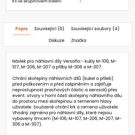
Ks ve skupinovém balení
:
1
Popis
Související (6)
Související soubory (4)
Diskuze
Značka
Návlek pro náhlavní díly Versaflo:- kukly M-106, M-
107, M-206, M-207 a přilby M-306 a M-307.
Chrání skořepiny náhlavních dílů (kukel a přileb)
před poškozením a před zašpiněním a zajišťuje
neprostupnost prachových částic a aerosolů přes
event. otvory v horní části skořepiny náhlavního dílu
do prostoru mezi skořepinou a temenem hlavy
uživatele. Současně chrání krk a ramena uživatele.
Vhodný zejména pro náhlavní díly, které nejsou
vybaveny límcem (M-106, M-107, M-206, M-207, M-
306 a M-307).