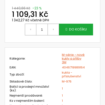
č
u
1 440,66 Kč
–23 %
j
1 109,31 Kč
e
1 342,27 Kč včetně DPH
m
Měrná
e
cena:
DO KOŠÍKU
NEHOŘLAVÉ
KALHOTY
JAKUB
1
M-série - nové
190
Kategorie
:
kukly a přilby
Kč
3M
EAN
:
4046719989164
kukla -
Typ zboží
:
příslušenství
Skladové číslo
:
M-976
Balící a prodejní množství
1
(ks)
:
Nejmenší prodávané
:
1
Ks v nejmenším balení
:
1