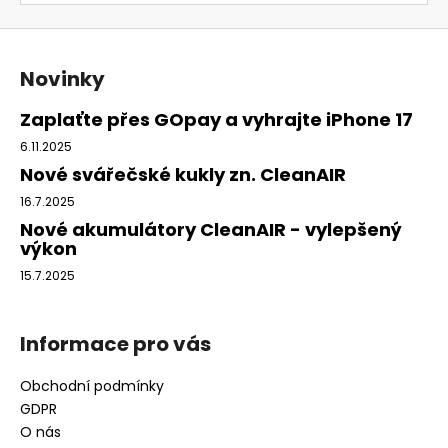
Z
á
Novinky
p
a
Zaplaťte přes GOpay a vyhrajte iPhone 17
t
6.11.2025
í
Nové svářečské kukly zn. CleanAIR
16.7.2025
Nové akumulátory CleanAIR - vylepšený
výkon
15.7.2025
Informace pro vás
Obchodní podmínky
GDPR
O nás