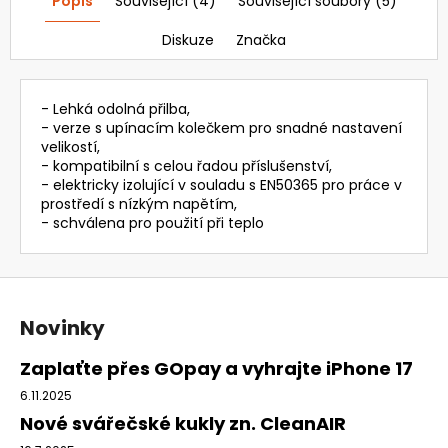
Popis
Související (4)
Související soubory (5)
33
041,57
Kč
Diskuze
Značka
- Lehká odolná přilba,
- verze s upínacím kolečkem pro snadné nastavení
velikostí,
- kompatibilní s celou řadou příslušenství,
- elektricky izolující v souladu s EN50365 pro práce v
prostředí s nízkým napětím,
- schválena pro použití při teplo
Z
á
Novinky
p
a
Zaplaťte přes GOpay a vyhrajte iPhone 17
t
6.11.2025
í
Nové svářečské kukly zn. CleanAIR