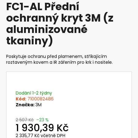
FC1-AL Přední
produktu
a
je
ochranný kryt 3M (z
j
0,0
z
í
aluminizované
5
t
hvězdiček.
tkaniny)
?
Poskytuje ochranu před plamenem, stříkajícím
roztaveným kovem a IR zářením pro krk i nositele.
HLEDAT
Dodání 1-2 týdny
D
Kód:
7100082486
o
Značka:
3M
p
o
2 507 Kč
–23 %
1 930,39 Kč
r
u
2 335,77 Kč včetně DPH