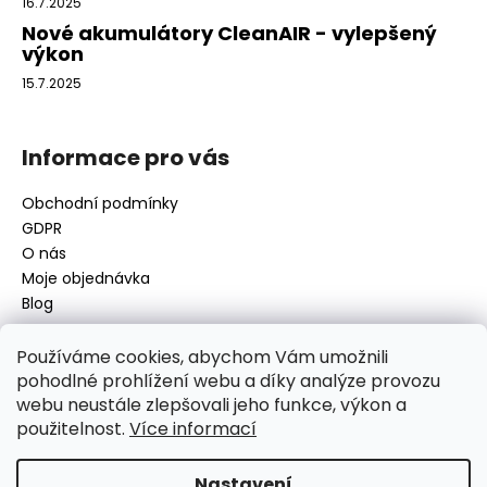
16.7.2025
Nové akumulátory CleanAIR - vylepšený
výkon
15.7.2025
Informace pro vás
Obchodní podmínky
GDPR
O nás
Moje objednávka
Blog
Používáme cookies, abychom Vám umožnili
pohodlné prohlížení webu a díky analýze provozu
Kontakt
webu neustále zlepšovali jeho funkce, výkon a
použitelnost.
Více informací
disamsafety
@
disamsafety.cz
596 624 947
773 253 401
Nastavení