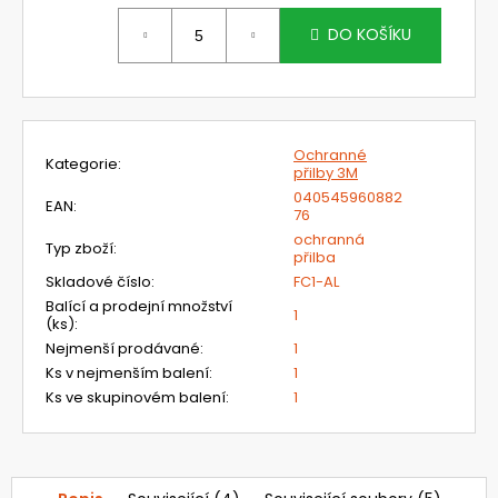
č
Měrná
u
cena:
DO KOŠÍKU
j
e
m
e
Ochranné
Kategorie
:
přilby 3M
621120
040545960882
EAN
:
SVÁŘEČSKÁ
76
KUKLA
ochranná
3M
Typ zboží
:
přilba
SPEEDGLAS
Skladové číslo
:
FC1-AL
HEAVY
DUTY
Balící a prodejní množství
1
SE
(ks)
:
SVAŘOVACÍM
Nejmenší prodávané
:
1
FILTREM
Ks v nejmenším balení
:
1
G5-
02
Ks ve skupinovém balení
:
1
20
816,19
Kč
Původně: