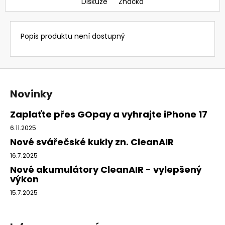
Diskuze
Značka
Popis produktu není dostupný
Z
á
Novinky
p
a
Zaplaťte přes GOpay a vyhrajte iPhone 17
t
6.11.2025
í
Nové svářečské kukly zn. CleanAIR
16.7.2025
Nové akumulátory CleanAIR - vylepšený
výkon
15.7.2025