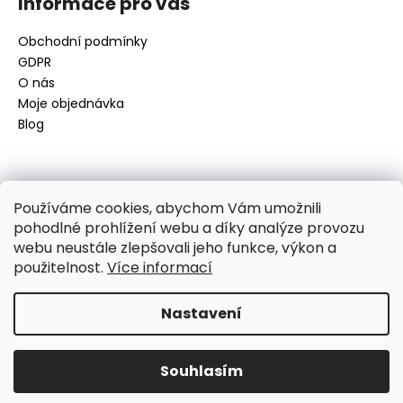
Informace pro vás
Obchodní podmínky
GDPR
O nás
Moje objednávka
Blog
Kontakt
Používáme cookies, abychom Vám umožnili
pohodlné prohlížení webu a díky analýze provozu
disamsafety
@
disamsafety.cz
webu neustále zlepšovali jeho funkce, výkon a
596 624 947
použitelnost.
Více informací
773 253 401
Sledujte nás na Facebooku
Nastavení
Vytvořil Shoptet
Souhlasím
Copyright 2026
DISAMSAFETY
. Všechna práva vyhrazena.