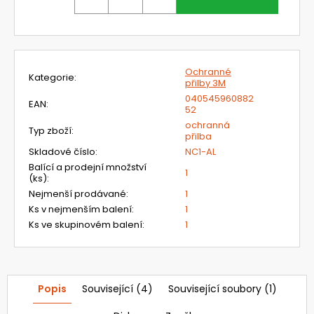
č
u
j
e
m
Ochranné
e
Kategorie
:
přilby 3M
040545960882
EAN
:
52
VP3
ochranná
Typ zboží
:
ČÁSTICOVÝ
přilba
FILTR
Skladové číslo
:
NC1-AL
PRO
FVJ
Balící a prodejní množství
1
(ks)
:
SYNCHRO
Nejmenší prodávané
:
1
489
Ks v nejmenším balení
:
1
Kč
Ks ve skupinovém balení
:
1
Popis
Související (4)
Související soubory (1)