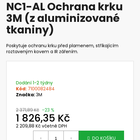
NC1-AL Ochrana krku
produktu
a
je
3M (z aluminizované
j
0,0
z
í
tkaniny)
5
t
hvězdiček.
?
Poskytuje ochranu krku před plamenem, stříkajícím
roztaveným kovem a IR zářením.
HLEDAT
Dodání 1-2 týdny
Kód:
7100082484
Značka:
3M
D
o
2 371,89 Kč
–23 %
p
1 826,35 Kč
o
2 209,88 Kč včetně DPH
r
Měrná
u
cena:
DO KOŠÍKU