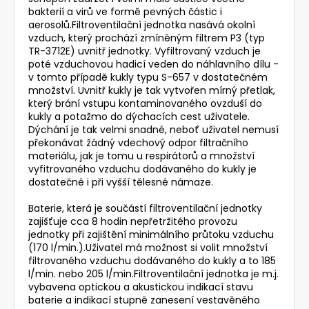
bakterií a virů ve formě pevných částic i
aerosolů.Filtroventilační jednotka nasává okolní
vzduch, který prochází zmíněným filtrem P3 (typ
TR-3712E) uvnitř jednotky. Vyfiltrovaný vzduch je
poté vzduchovou hadicí veden do náhlavního dílu -
v tomto případě kukly typu S-657 v dostatečném
množství. Uvnitř kukly je tak vytvořen mírný přetlak,
který brání vstupu kontaminovaného ovzduší do
kukly a potažmo do dýchacích cest uživatele.
Dýchání je tak velmi snadné, neboť uživatel nemusí
překonávat žádný vdechový odpor filtračního
materiálu, jak je tomu u respirátorů a množství
vyfitrovaného vzduchu dodávaného do kukly je
dostatečné i při vyšší tělesné námaze.
Baterie, která je součástí filtroventilační jednotky
zajišťuje cca 8 hodin nepřetržitého provozu
jednotky při zajištění minimálního průtoku vzduchu
(170 l/min.).Uživatel má možnost si volit množství
filtrovaného vzduchu dodávaného do kukly a to 185
l/min. nebo 205 l/min.Filtroventilační jednotka je m.j.
vybavena optickou a akustickou indikací stavu
baterie a indikací stupně zanesení vestavěného