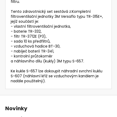
filtru.
Tento zdravotnický set sestává z:Kompletní
filtroventilační jednotky 3M Versaflo typu TR-315E+,
jejíž součástí je:
- vlastní filtroventilační jednotka,
- baterie TR-332,
- filtr TR-3712E (P3),
- sada 10 ks předfiltrů,
- vzduchová hadice BT-30,
- nabíječ baterií TR-341,
- kontrolní průtokoměr
a náhlavního dílu (kukly) 3M typu S-657.
Ke kukle S-657 lze dokoupit náhradní svrchní kuklu
S-607 (náhlavní kříž se vzduchovým kanálem je
nadále použitelný).
Z
á
Novinky
p