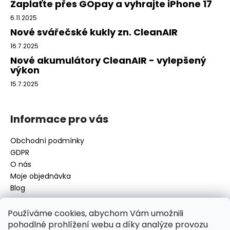
a
Zaplaťte přes GOpay a vyhrajte iPhone 17
t
6.11.2025
í
Nové svářečské kukly zn. CleanAIR
16.7.2025
Nové akumulátory CleanAIR - vylepšený
výkon
15.7.2025
Informace pro vás
Obchodní podmínky
GDPR
O nás
Moje objednávka
Blog
Používáme cookies, abychom Vám umožnili
pohodlné prohlížení webu a díky analýze provozu
Kontakt