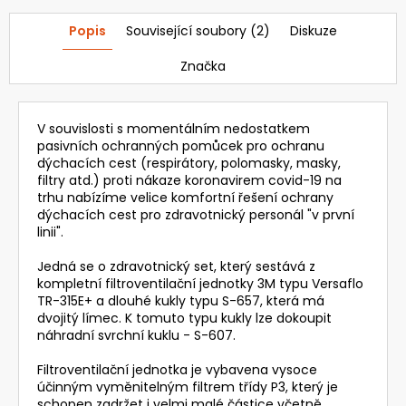
Popis
Související soubory (2)
Diskuze
Značka
V souvislosti s momentálním nedostatkem
pasivních ochranných pomůcek pro ochranu
dýchacích cest (respirátory, polomasky, masky,
filtry atd.) proti nákaze koronavirem covid-19 na
trhu nabízíme velice komfortní řešení ochrany
dýchacích cest pro zdravotnický personál "v první
linii".
Jedná se o zdravotnický set, který sestává z
kompletní filtroventilační jednotky 3M typu Versaflo
TR-315E+ a dlouhé kukly typu S-657, která má
dvojitý límec. K tomuto typu kukly lze dokoupit
náhradní svrchní kuklu - S-607.
Filtroventilační jednotka je vybavena vysoce
účinným vyměnitelným filtrem třídy P3, který je
schopen zadržet i velmi malé částice včetně