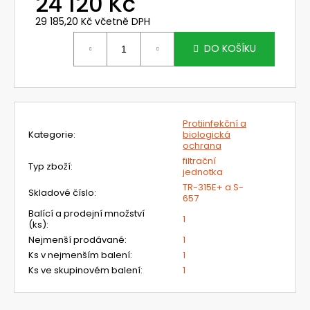
24 120 Kč
č
u
29 185,20 Kč včetně DPH
j
Měrná
e
cena:
DO KOŠÍKU
m
e
703071
Protiinfekční a
OCHRANA
Kategorie
:
biologická
HLAVY
ochrana
PRO
filtrační
ŠTÍT
Typ zboží
:
jednotka
OMNIRA
TR-315E+ a S-
Skladové číslo
:
386,40
657
Kč
Balící a prodejní množství
Původně:
1
(ks)
:
460
Nejmenší prodávané
:
1
Kč
Ks v nejmenším balení
:
1
Ks ve skupinovém balení
:
1