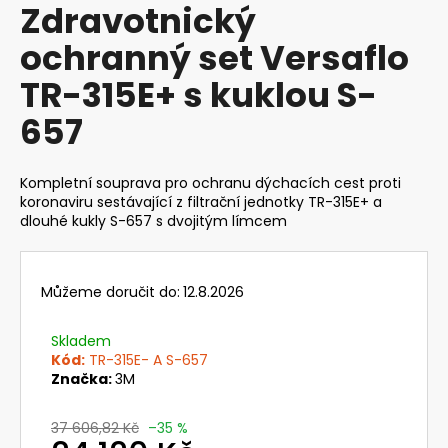
Zdravotnický
produktu
a
je
ochranný set Versaflo
j
0,0
z
í
TR-315E+ s kuklou S-
5
t
hvězdiček.
657
?
Kompletní souprava pro ochranu dýchacích cest proti
koronaviru sestávající z filtrační jednotky TR-315E+ a
dlouhé kukly S-657 s dvojitým límcem
HLEDAT
Můžeme doručit do:
12.8.2026
D
o
Skladem
p
Kód:
TR-315E- A S-657
Značka:
3M
o
r
u
37 606,82 Kč
–35 %