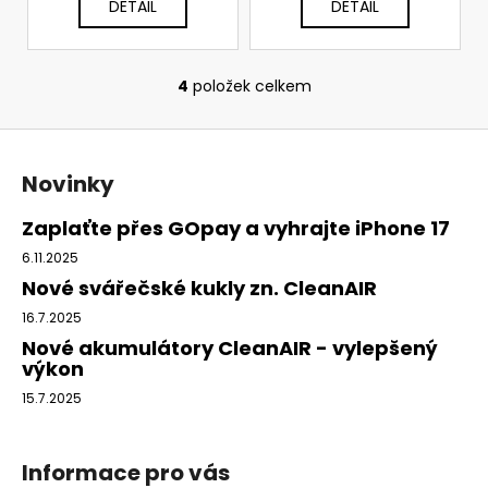
č
DETAIL
DETAIL
u
j
e
4
položek celkem
O
m
v
e
Z
l
á
á
Novinky
720392.51
d
p
UNIMASK
a
a
-
Zaplaťte přes GOpay a vyhrajte iPhone 17
c
LEHKÝ
t
UNIVERZÁLNÍ
6.11.2025
í
í
OBLIČEJOVÝ
p
Nové svářečské kukly zn. CleanAIR
ŠTÍT
r
S
16.7.2025
v
TEXTILNÍM
Nové akumulátory CleanAIR - vylepšený
OBLIČEJOVÝM
k
výkon
TĚSNĚNÍM,VÁLCOVÝM
y
ZORNÍKEM
15.7.2025
v
A
S
ý
PĚTIBODOVÝM
p
UPÍNACÍM
Informace pro vás
i
SYSTÉMEM