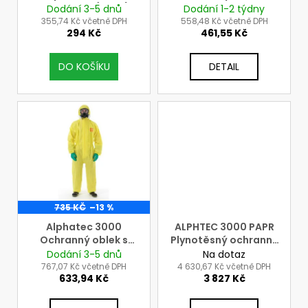
d
Connector (sada)
kapucí
Dodání 3-5 dnů
Dodání 1-2 týdny
t
a
u
355,74 Kč včetně DPH
558,48 Kč včetně DPH
ů
j
294 Kč
461,55 Kč
k
í
t
t
DO KOŠÍKU
DETAIL
ů
?
HLEDAT
735 KČ
–13 %
D
Alphatec 3000
ALPHTEC 3000 PAPR
o
Ochranný oblek s
Plynotěsný ochranný
p
kapucí - typ 122, vel. L
oblek
Dodání 3-5 dnů
Na dotaz
o
767,07 Kč včetně DPH
4 630,67 Kč včetně DPH
r
633,94 Kč
3 827 Kč
u