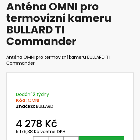
Anténa OMNI pro
produktu
a
je
termovizní kameru
j
0,0
z
í
BULLARD TI
5
t
hvězdiček.
Commander
?
Anténa OMNI pro termovizní kameru BULLARD TI
Commander
HLEDAT
Dodání 2 týdny
D
Kód:
OMNI
o
Značka:
BULLARD
p
o
4 278 Kč
r
5 176,38 Kč včetně DPH
u
Měrná