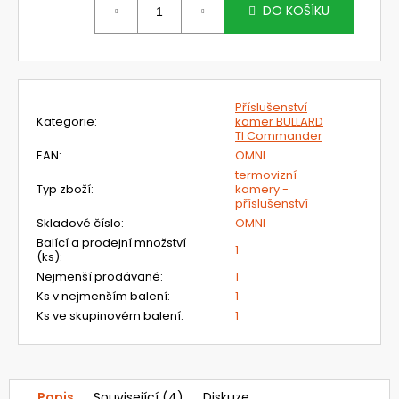
č
cena:
DO KOŠÍKU
u
j
e
m
e
Příslušenství
Kategorie
:
kamer BULLARD
TI Commander
TR-
EAN
:
OMNI
342
termovizní
NOVÝ
Typ zboží
:
kamery -
KIT
příslušenství
NABÍJEČE
Skladové číslo
:
OMNI
PRO
BATERII
Balící a prodejní množství
1
(ks)
:
3M
VERSAFLO
Nejmenší prodávané
:
1
S
Ks v nejmenším balení
:
1
PODSTAVCEM
Ks ve skupinovém balení
:
1
A
ADAPTÉREM
S
KABELY
5
Popis
Související (4)
Diskuze