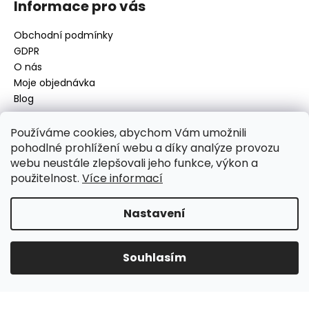
Informace pro vás
Obchodní podmínky
GDPR
O nás
Moje objednávka
Blog
Používáme cookies, abychom Vám umožnili
pohodlné prohlížení webu a díky analýze provozu
Kontakt
webu neustále zlepšovali jeho funkce, výkon a
použitelnost.
Více informací
disamsafety
@
disamsafety.cz
596 624 947
773 253 401
Nastavení
Sledujte nás na Facebooku
Souhlasím
Vytvořil Shoptet
Copyright 2026
DISAMSAFETY
. Všechna práva vyhrazena.