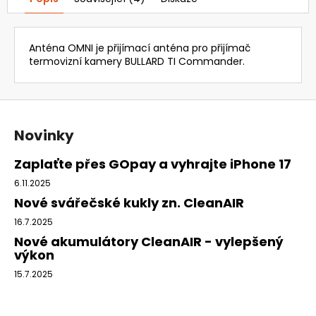
783,81
Kč
Původně:
7
Anténa OMNI je přijímací anténa pro přijímač
711,74
termovizní kamery BULLARD TI Commander.
Kč
Z
á
Novinky
p
a
Zaplaťte přes GOpay a vyhrajte iPhone 17
t
6.11.2025
í
Nové svářečské kukly zn. CleanAIR
16.7.2025
Nové akumulátory CleanAIR - vylepšený
výkon
15.7.2025