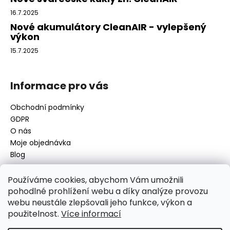
16.7.2025
Nové akumulátory CleanAIR - vylepšený
výkon
15.7.2025
Informace pro vás
Obchodní podmínky
GDPR
O nás
Moje objednávka
Blog
Používáme cookies, abychom Vám umožnili
pohodlné prohlížení webu a díky analýze provozu
Kontakt
webu neustále zlepšovali jeho funkce, výkon a
použitelnost.
Více informací
disamsafety
@
disamsafety.cz
596 624 947