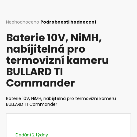
a
j
í
Průměrné
Neohodnoceno
Podrobnosti hodnocení
hodnocení
t
Baterie 10V, NiMH,
produktu
?
je
nabíjitelná pro
0,0
z
termovizní kameru
5
hvězdiček.
BULLARD TI
HLEDAT
Commander
D
Baterie 10V, NiMH, nabíjitelná pro termovizní kameru
o
BULLARD TI Commander
p
o
r
u
Dodání 2 týdny