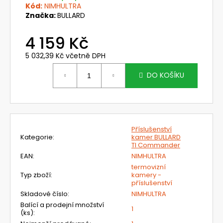
č
Kód:
NIMHULTRA
u
Značka:
BULLARD
j
e
4 159 Kč
m
e
5 032,39 Kč včetně DPH
Měrná
cena:
DO KOŠÍKU
MUŠLOVÉ
CHRÁNIČE
UVEX
K
JUNIOR,
MODRÉ
Příslušenství
Kategorie
:
kamer BULLARD
419
TI Commander
Kč
EAN
:
NIMHULTRA
termovizní
Typ zboží
:
kamery -
příslušenství
Skladové číslo
:
NIMHULTRA
Balící a prodejní množství
1
(ks)
: