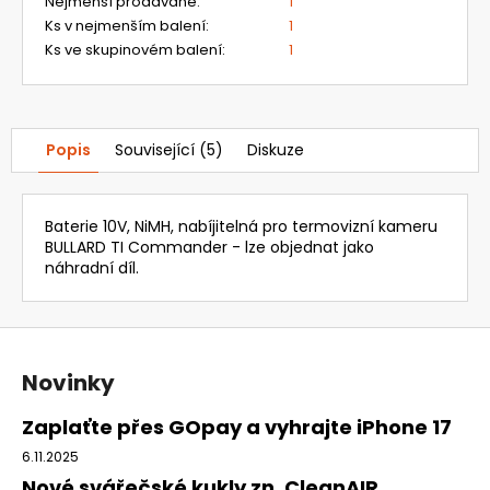
Nejmenší prodávané
:
1
Ks v nejmenším balení
:
1
Ks ve skupinovém balení
:
1
Popis
Související (5)
Diskuze
Baterie 10V, NiMH, nabíjitelná pro termovizní kameru
BULLARD TI Commander - lze objednat jako
náhradní díl.
Z
á
Novinky
p
a
Zaplaťte přes GOpay a vyhrajte iPhone 17
t
6.11.2025
í
Nové svářečské kukly zn. CleanAIR