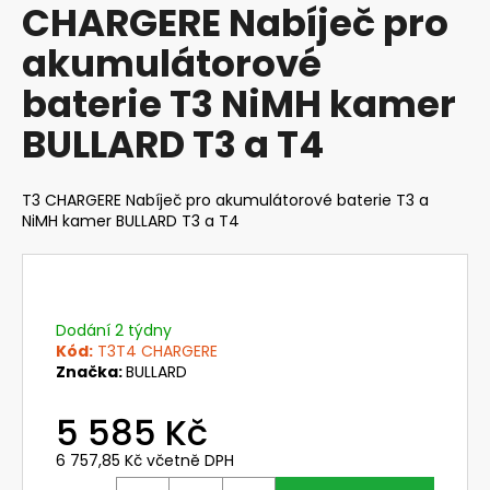
CHARGERE Nabíječ pro
produktu
a
je
akumulátorové
j
0,0
z
í
baterie T3 NiMH kamer
5
t
hvězdiček.
BULLARD T3 a T4
?
T3 CHARGERE Nabíječ pro akumulátorové baterie T3 a
NiMH kamer BULLARD T3 a T4
HLEDAT
Dodání 2 týdny
D
Kód:
T3T4 CHARGERE
o
Značka:
BULLARD
p
o
5 585 Kč
r
6 757,85 Kč včetně DPH
u
Měrná