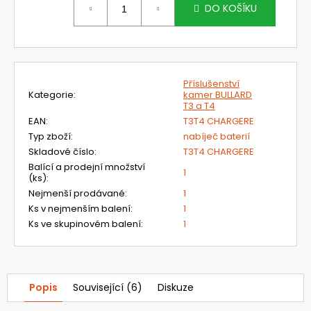
č
cena:
DO KOŠÍKU
u
j
e
m
e
Příslušenství
Kategorie
:
kamer BULLARD
T3 a T4
720300.58
EAN
:
T3T4 CHARGERE
UNIMASK
Typ zboží
:
nabíječ baterií
-
Skladové číslo
:
T3T4 CHARGERE
LEHKÝ
UNIVERZÁLNÍ
Balící a prodejní množství
1
OBLIČEJOVÝ
(ks)
:
ŠTÍT
Nejmenší prodávané
:
1
S
Ks v nejmenším balení
:
1
NEOPRENOVÝM
Ks ve skupinovém balení
:
1
OBLIČEJOVÝM
TĚSNĚNÍM
A
5-
TI
BODOVÝM
Popis
Související (6)
Diskuze
PÁSKEM