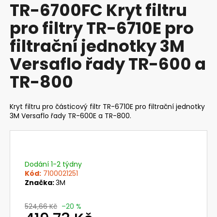
TR-6700FC Kryt filtru
produktu
a
je
pro filtry TR-6710E pro
j
0,0
z
í
filtrační jednotky 3M
5
t
hvězdiček.
Versaflo řady TR-600 a
?
TR-800
Kryt filtru pro částicový filtr TR-6710E pro filtrační jednotky
HLEDAT
3M Versaflo řady TR-600E a TR-800.
D
o
Dodání 1-2 týdny
Kód:
7100021251
p
Značka:
3M
o
r
u
524,66 Kč
–20 %