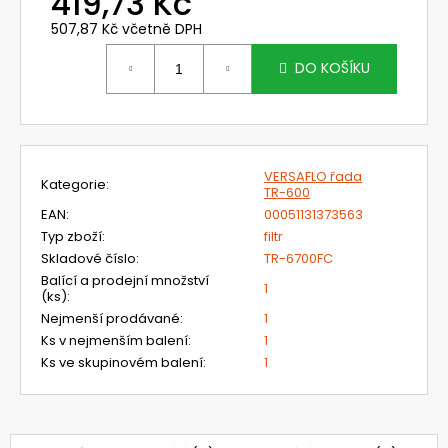
419,73 Kč
č
u
507,87 Kč včetně DPH
j
Měrná
e
cena:
DO KOŠÍKU
m
e
NEHOŘLAVÉ
VERSAFLO řada
Kategorie
:
KALHOTY
TR-600
JAKUB
EAN
:
00051131373563
1
Typ zboží
:
filtr
190
Skladové číslo
:
TR-6700FC
Kč
Balící a prodejní množství
1
(ks)
:
Nejmenší prodávané
:
1
Ks v nejmenším balení
:
1
Ks ve skupinovém balení
:
1