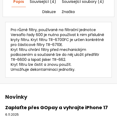
Popis
Související (4)
Související soubory (4)
Diskuze
Značka
Pro různé filtry, používané na filtrační jednotce
Versaflo řady 600 je nutno používat k nim příslušné
kryty filtru. Kryt filtru TR-6700FC je určen konkrétně
pro částicové filtry TR-6710E.
Kryt filtru chrání filtry před mechanickým
poškozením a současně lze do něj uložit předfiltr
TR-6600 a lapač jisker TR-662.
Kryt filtru lze čistit a znovu použít.
Umožňuje dekontaminaci jednotky.
Z
á
Novinky
p
a
Zaplaťte přes GOpay a vyhrajte iPhone 17
t
6.11.2025