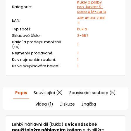
20
Kukly a přilby
385,37
Kategorie
:
pro Jupiter S-
Kč
serie a M-serie
405459607068
EAN
:
4
Typ zboží
:
kukla
Skladové číslo
:
S-657
Balící a prodejní množství
1
(ks)
:
Nejmenší prodávané
:
1
Ks v nejmenším balení
:
1
Ks ve skupinovém balení
:
1
Popis
Související (8)
Související soubory (5)
Videa (1)
Diskuze
Značka
Lehký náhlavní díl (kukla)
s vícenásobně
použitelným náhlavním košem
a dvojitým