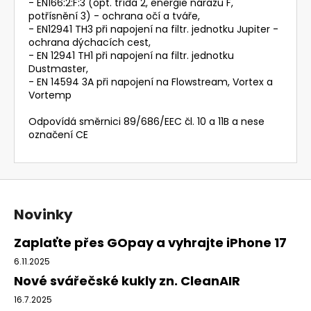
- EN166:2:F:3 (opt. třída 2, energie nárazu F,
potřísnění 3) - ochrana očí a tváře,
- EN12941 TH3 při napojení na filtr. jednotku Jupiter -
ochrana dýchacích cest,
- EN 12941 TH1 při napojení na filtr. jednotku
Dustmaster,
- EN 14594 3A při napojení na Flowstream, Vortex a
Vortemp
Odpovídá směrnici 89/686/EEC čl. 10 a 11B a nese
označení CE
Z
á
Novinky
p
a
Zaplaťte přes GOpay a vyhrajte iPhone 17
t
6.11.2025
í
Nové svářečské kukly zn. CleanAIR
16.7.2025