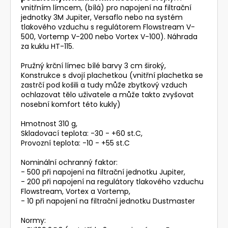
vnitřním límcem, (bílá) pro napojení na filtrační
jednotky 3M Jupiter, Versaflo nebo na systém
tlakového vzduchu s regulátorem Flowstream V-
500, Vortemp V-200 nebo Vortex V-100). Náhrada
za kuklu HT-115.
Pružný krční límec bílé barvy 3 cm široký,
Konstrukce s dvojí plachetkou (vnitřní plachetka se
zastrčí pod košili a tudy může zbytkový vzduch
ochlazovat tělo uživatele a může takto zvyšovat
nosební komfort této kukly)
Hmotnost 310 g,
Skladovací teplota: -30 - +60 st.C,
Provozní teplota: -10 - +55 st.C
Nominální ochranný faktor:
- 500 při napojení na filtrační jednotku Jupiter,
- 200 při napojení na regulátory tlakového vzduchu
Flowstream, Vortex a Vortemp,
- 10 při napojení na filtrační jednotku Dustmaster
Normy: