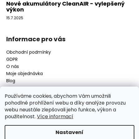
Nové akumulátory CleanAIR - vylepšený
výkon
15.7.2025
Informace pro vás
Obchodní podmínky
GDPR
O nás
Moje objednávka
Blog
Používáme cookies, abychom Vám umožnili
pohodlné prohlížení webu a díky analýze provozu
Kontakt
webu neustále zlepšovali jeho funkce, výkon a
použitelnost.
Více informací
disamsafety
@
disamsafety.cz
596 624 947
773 253 401
Nastavení
Sledujte nás na Facebooku