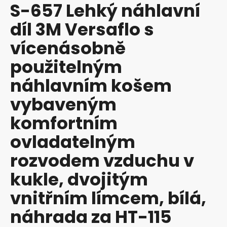
S-657 Lehký náhlavní
produktu
a
je
díl 3M Versaflo s
j
0,0
z
í
vícenásobně
5
t
hvězdiček.
použitelným
?
náhlavním košem
vybaveným
komfortním
HLEDAT
ovladatelným
rozvodem vzduchu v
D
o
kukle, dvojitým
p
vnitřním límcem, bílá,
o
r
náhrada za HT-115
u