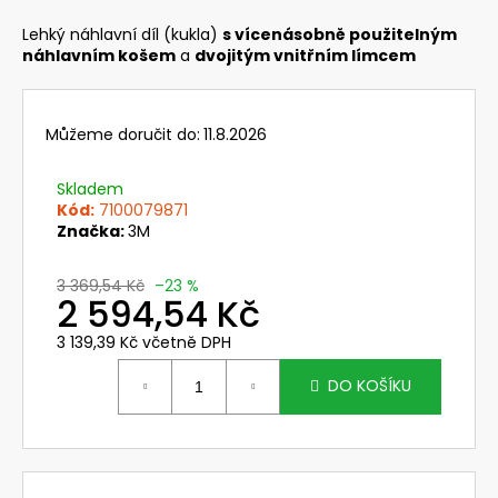
č
u
Lehký náhlavní díl (kukla)
s vícenásobně použitelným
j
náhlavním košem
a
dvojitým vnitřním límcem
e
m
e
Můžeme doručit do:
11.8.2026
Skladem
631830
SVÁŘEČSKÁ
Kód:
7100079871
KUKLA
Značka:
3M
3M
SPEEDGLAS
G5-
3 369,54 Kč
–23 %
2 594,54 Kč
03
PRO
S
3 139,39 Kč včetně DPH
FILTREM
Měrná
G5-
cena:
DO KOŠÍKU
01/03VC
14
269,76
Kč
Původně: