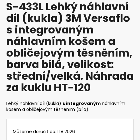
S-433L Lehký náhlavní
produktu
a
je
díl (kukla) 3M Versaflo
j
0,0
z
í
s integrovaným
5
t
hvězdiček.
náhlavním košem a
?
obličejovým těsněním,
barva bílá, velikost:
střední/velká. Náhrada
HLEDAT
za kuklu HT-120
D
Lehký náhlavní díl (kukla)
s integrovaným
náhlavním
o
košem a obličejovým těsněním (bílá).
p
o
r
Můžeme doručit do:
11.8.2026
u