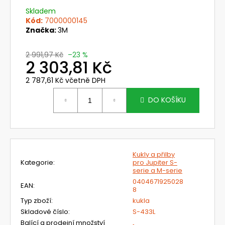
č
u
Skladem
Kód:
7000000145
j
Značka:
3M
e
m
2 991,97 Kč
–23 %
e
2 303,81 Kč
2 787,61 Kč včetně DPH
631830
Měrná
SVÁŘEČSKÁ
cena:
DO KOŠÍKU
KUKLA
3M
SPEEDGLAS
G5-
03
PRO
S
Kukly a přilby
FILTREM
Kategorie
:
pro Jupiter S-
serie a M-serie
G5-
01/03VC
0404671925028
EAN
:
8
14
Typ zboží
:
kukla
269,76
Kč
Skladové číslo
:
S-433L
Původně:
Balící a prodejní množství