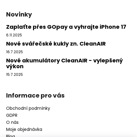
Z
á
Novinky
p
a
Zaplaťte přes GOpay a vyhrajte iPhone 17
t
6.11.2025
í
Nové svářečské kukly zn. CleanAIR
16.7.2025
Nové akumulátory CleanAIR - vylepšený
výkon
15.7.2025
Informace pro vás
Obchodní podmínky
GDPR
O nás
Moje objednávka
Blog