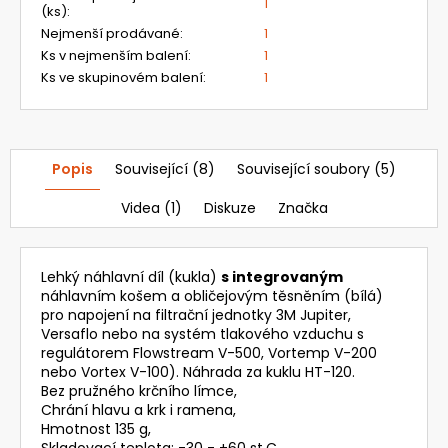
1
20
(ks)
:
385,37
Nejmenší prodávané
:
1
Kč
Ks v nejmenším balení
:
1
Ks ve skupinovém balení
:
1
Popis
Související (8)
Související soubory (5)
Videa (1)
Diskuze
Značka
Lehký náhlavní díl (kukla)
s integrovaným
náhlavním košem a obličejovým těsněním (bílá)
pro napojení na filtrační jednotky 3M Jupiter,
Versaflo nebo na systém tlakového vzduchu s
regulátorem Flowstream V-500, Vortemp V-200
nebo Vortex V-100). Náhrada za kuklu HT-120.
Bez pružného krčního límce,
Chrání hlavu a krk i ramena,
Hmotnost 135 g,
Skladovací teplota: -30 - +60 st.C,