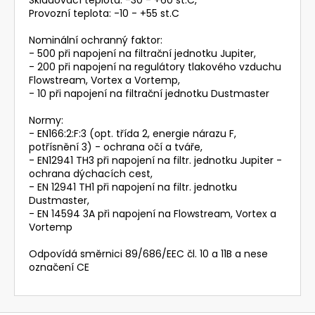
Provozní teplota: -10 - +55 st.C
Nominální ochranný faktor:
- 500 při napojení na filtrační jednotku Jupiter,
- 200 při napojení na regulátory tlakového vzduchu
Flowstream, Vortex a Vortemp,
- 10 při napojení na filtrační jednotku Dustmaster
Normy:
- EN166:2:F:3 (opt. třída 2, energie nárazu F,
potřísnění 3) - ochrana očí a tváře,
- EN12941 TH3 při napojení na filtr. jednotku Jupiter -
ochrana dýchacích cest,
- EN 12941 TH1 při napojení na filtr. jednotku
Dustmaster,
- EN 14594 3A při napojení na Flowstream, Vortex a
Vortemp
Odpovídá směrnici 89/686/EEC čl. 10 a 11B a nese
označení CE